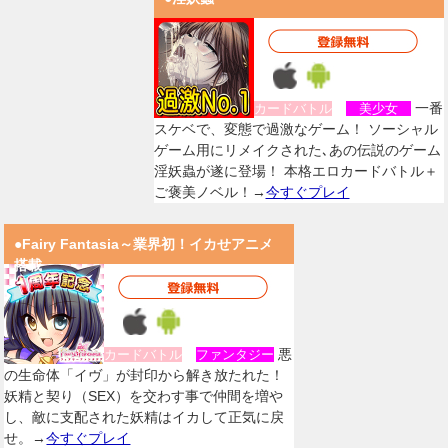
一番
カードバトル
美少女
スケベで、変態で過激なゲーム！ ソーシャル
ゲーム用にリメイクされた､あの伝説のゲーム
淫妖蟲が遂に登場！ 本格エロカードバトル＋
ご褒美ノベル！→
今すぐプレイ
●Fairy Fantasia～業界初！イカせアニメ
搭載
悪
カードバトル
ファンタジー
の生命体「イヴ」が封印から解き放たれた！
妖精と契り（SEX）を交わす事で仲間を増や
し、敵に支配された妖精はイカして正気に戻
せ。→
今すぐプレイ