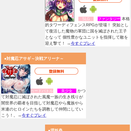
本格
SLG
ファンタジー
的タワーディフェンスRPGが登場！ 突如とし
て復活した魔物の軍団に国を滅ぼされた王子
となって 個性豊かなユニットを指揮して敵を
迎え撃て！ →
今すぐプレイ
●対魔忍アサギ～決戦アリーナ～
かつ
カードバトル
美少女
て対魔忍に滅ぼされた風魔一族の生き残りが
闇世界の覇者を目指して対魔忍やら魔族やら
米連のヒロインたちを調教して仲間にしてい
こう！。→
今すぐプレイ
●淫妖蟲