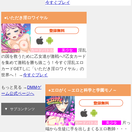
今すぐプレイ
●いただき淫ロワイヤル
淫乱
カードバトル
美少女
の国を救うために乙女達が激戦へ!!乙女カード
を集めて激戦を勝ち抜こう！今すぐ淫乱エロ
カードGETしに「いただき淫ロワイヤル」の
世界へ！ →
今すぐプレイ
もっと見る →
DMMゲ
●エロがく～エロと科学と学園モノ～
ーム公式ページへ
サブコンテンツ
片っ
カードバトル
美少女
端から生徒に手を出しまくるエロ教師・・・