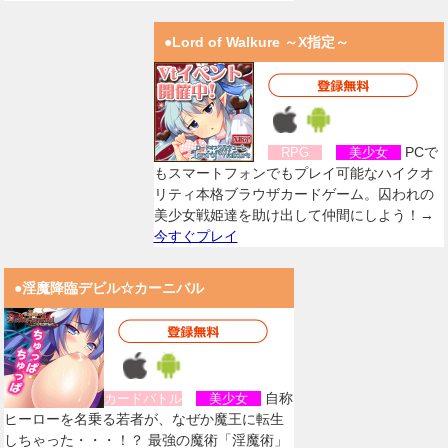
●Lord of Walkure ～X指定～
PCで
RPG
美少女
もスマートフォンでもプレイ可能なハイクオ
リティ本格ブラウザカードゲーム。囚われの
美少女戦姫達を助け出して仲間にしよう！→
今すぐプレイ
●淫魔降臨デビル☆カーニバル
自称
カードバトル
美少女
ヒーローを名乗る若者が、なぜか魔王に転生
しちゃった・・・！？ 最強の魔術「淫魔術」