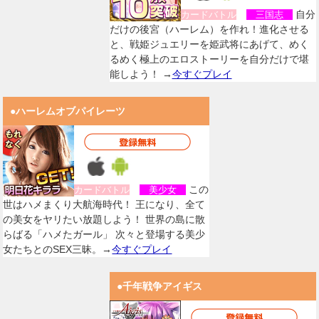
自分
カードバトル
三国志
だけの後宮（ハーレム）を作れ！進化させる
と、戦姫ジュエリーを姫武将にあげて、めく
るめく極上のエロストーリーを自分だけで堪
能しよう！ →
今すぐプレイ
●ハーレムオブパイレーツ
この
カードバトル
美少女
世はハメまくり大航海時代！ 王になり、全て
の美女をヤリたい放題しよう！ 世界の島に散
らばる「ハメたガール」 次々と登場する美少
女たちとのSEX三昧。→
今すぐプレイ
●千年戦争アイギス