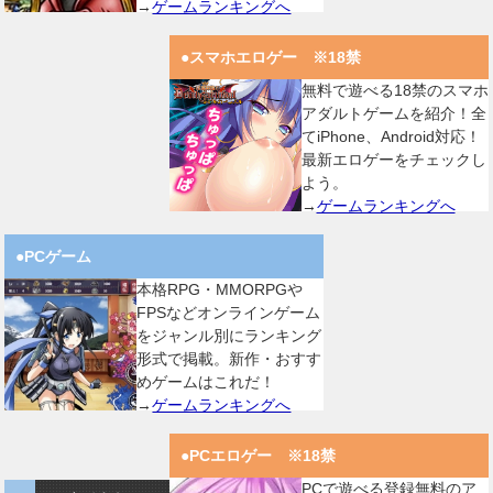
→
ゲームランキングへ
●スマホエロゲー ※18禁
無料で遊べる18禁のスマホ
アダルトゲームを紹介！全
てiPhone、Android対応！
最新エロゲーをチェックし
よう。
→
ゲームランキングへ
●PCゲーム
本格RPG・MMORPGや
FPSなどオンラインゲーム
をジャンル別にランキング
形式で掲載。新作・おすす
めゲームはこれだ！
→
ゲームランキングへ
●PCエロゲー ※18禁
PCで遊べる登録無料のア