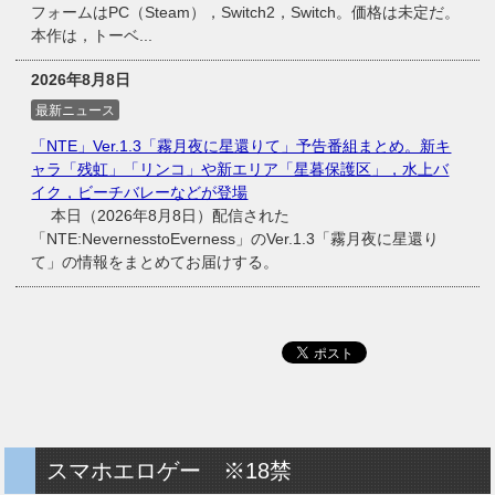
フォームはPC（Steam），Switch2，Switch。価格は未定だ。
本作は，トーベ...
2026年8月8日
最新ニュース
「NTE」Ver.1.3「霧月夜に星還りて」予告番組まとめ。新キ
ャラ「残虹」「リンコ」や新エリア「星暮保護区」，水上バ
イク，ビーチバレーなどが登場
本日（2026年8月8日）配信された
「NTE:NevernesstoEverness」のVer.1.3「霧月夜に星還り
て」の情報をまとめてお届けする。
スマホエロゲー ※18禁