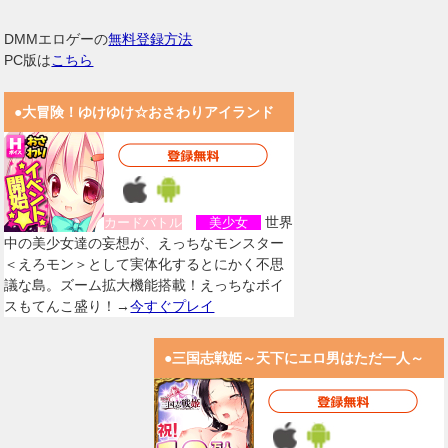
DMMエロゲーの
無料登録方法
PC版は
こちら
●大冒険！ゆけゆけ☆おさわりアイランド
世界
カードバトル
美少女
中の美少女達の妄想が、えっちなモンスター
＜えろモン＞として実体化するとにかく不思
議な島。ズーム拡大機能搭載！えっちなボイ
スもてんこ盛り！→
今すぐプレイ
●三国志戦姫～天下にエロ男はただ一人～