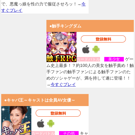
で、悪魔っ娘を性の力で服従させろッ！→
今
すぐプレイ
●触手キングダム
ゲー
カードバトル
美少女
ム史上最多！？約100人の美女を触手責め！触
手ファンの触手ファンによる触手ファンのた
めのソシャゲーが、満を持して遂に登場！！
→
今すぐプレイ
●キャバ王～キャストは全員AV女優～
キャ
カードバトル
その他