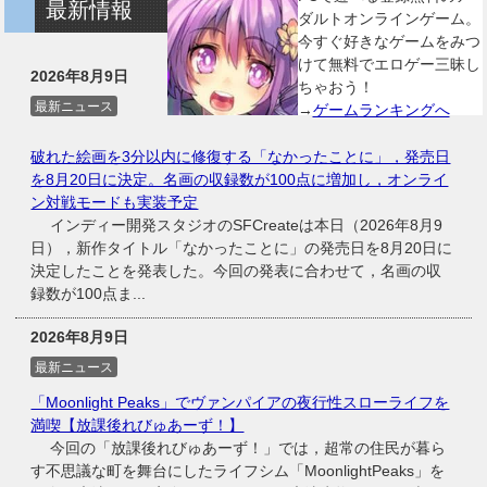
最新情報
ダルトオンラインゲーム。
今すぐ好きなゲームをみつ
けて無料でエロゲー三昧し
2026年8月9日
ちゃおう！
最新ニュース
→
ゲームランキングへ
破れた絵画を3分以内に修復する「なかったことに」，発売日
を8月20日に決定。名画の収録数が100点に増加し，オンライ
ン対戦モードも実装予定
インディー開発スタジオのSFCreateは本日（2026年8月9
日），新作タイトル「なかったことに」の発売日を8月20日に
決定したことを発表した。今回の発表に合わせて，名画の収
録数が100点ま...
2026年8月9日
最新ニュース
「Moonlight Peaks」でヴァンパイアの夜行性スローライフを
満喫【放課後れびゅあーず！】
今回の「放課後れびゅあーず！」では，超常の住民が暮ら
す不思議な町を舞台にしたライフシム「MoonlightPeaks」を