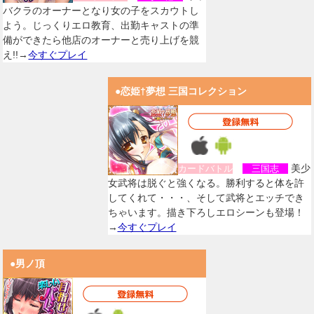
バクラのオーナーとなり女の子をスカウトし
よう。じっくりエロ教育、出勤キャストの準
備ができたら他店のオーナーと売り上げを競
え!!→
今すぐプレイ
●恋姫†夢想 三国コレクション
美少
カードバトル
三国志
女武将は脱ぐと強くなる。勝利すると体を許
してくれて・・・、そして武将とエッチでき
ちゃいます。描き下ろしエロシーンも登場！
→
今すぐプレイ
●男ノ頂