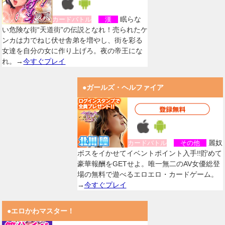
眠らな
カードバトル
漢
い危険な街“天道街”の伝説となれ！売られたケ
ンカは力でねじ伏せ舎弟を増やし、街を彩る
女達を自分の女に作り上げろ。夜の帝王にな
れ。→
今すぐプレイ
●ガールズ・ヘルファイア
麗奴
カードバトル
その他
ボスをイかせてイベントポイント入手!!貯めて
豪華報酬をGETせよ。唯一無二のAV女優総登
場の無料で遊べるエロエロ・カードゲーム。
→
今すぐプレイ
●エロかわマスター！