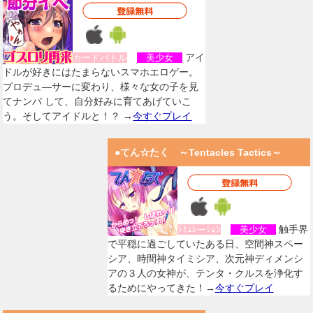
アイ
カードバトル
美少女
ドルが好きにはたまらないスマホエロゲー。
プロデュ―サーに変わり、様々な女の子を見
てナンパ して、自分好みに育てあげていこ
う。そしてアイドルと！？ →
今すぐプレイ
●てん☆たく ～Tentacles Tactics～
触手界
ｼﾐｭﾚーｼｮﾝ
美少女
で平穏に過ごしていたある日、空間神スペー
シア、時間神タイミシア、次元神ディメンシ
アの３人の女神が、テンタ・クルスを浄化す
るためにやってきた！→
今すぐプレイ