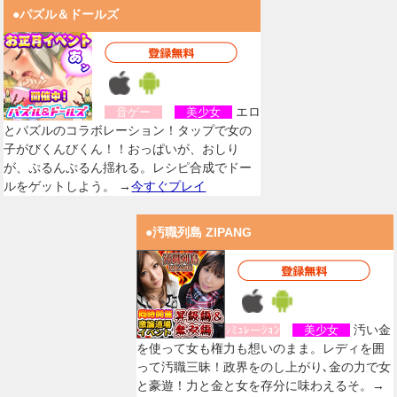
●パズル＆ドールズ
エロ
音ゲー
美少女
とパズルのコラボレーション！タップで女の
子がびくんびくん！！おっぱいが、おしり
が、ぷるんぷるん揺れる。レシピ合成でドー
ルをゲットしよう。 →
今すぐプレイ
●汚職列島 ZIPANG
汚い金
ｼﾐｭﾚーｼｮﾝ
美少女
を使って女も権力も想いのまま。レディを囲
って汚職三昧！政界をのし上がり､金の力で女
と豪遊！力と金と女を存分に味わえるそ。→