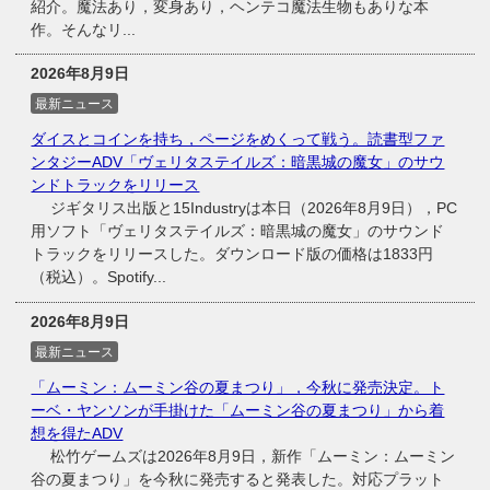
紹介。魔法あり，変身あり，ヘンテコ魔法生物もありな本
作。そんなリ...
2026年8月9日
最新ニュース
ダイスとコインを持ち，ページをめくって戦う。読書型ファ
ンタジーADV「ヴェリタステイルズ：暗黒城の魔女」のサウ
ンドトラックをリリース
ジギタリス出版と15Industryは本日（2026年8月9日），PC
用ソフト「ヴェリタステイルズ：暗黒城の魔女」のサウンド
トラックをリリースした。ダウンロード版の価格は1833円
（税込）。Spotify...
2026年8月9日
最新ニュース
「ムーミン：ムーミン谷の夏まつり」，今秋に発売決定。ト
ーベ・ヤンソンが手掛けた「ムーミン谷の夏まつり」から着
想を得たADV
松竹ゲームズは2026年8月9日，新作「ムーミン：ムーミン
谷の夏まつり」を今秋に発売すると発表した。対応プラット