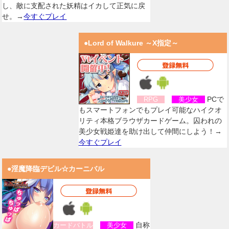
し、敵に支配された妖精はイカして正気に戻
せ。→
今すぐプレイ
●Lord of Walkure ～X指定～
PCで
RPG
美少女
もスマートフォンでもプレイ可能なハイクオ
リティ本格ブラウザカードゲーム。囚われの
美少女戦姫達を助け出して仲間にしよう！→
今すぐプレイ
●淫魔降臨デビル☆カーニバル
自称
カードバトル
美少女