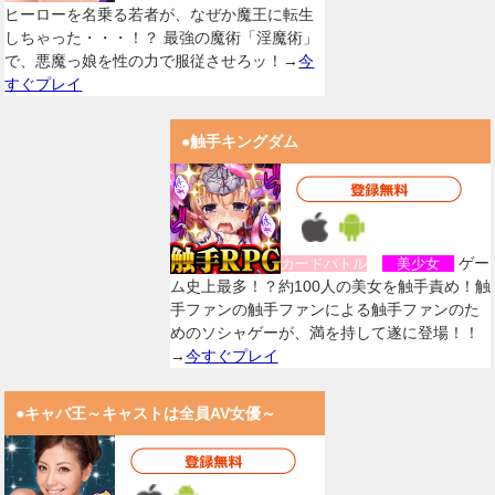
ヒーローを名乗る若者が、なぜか魔王に転生
しちゃった・・・！？ 最強の魔術「淫魔術」
で、悪魔っ娘を性の力で服従させろッ！→
今
すぐプレイ
●触手キングダム
ゲー
カードバトル
美少女
ム史上最多！？約100人の美女を触手責め！触
手ファンの触手ファンによる触手ファンのた
めのソシャゲーが、満を持して遂に登場！！
→
今すぐプレイ
●キャバ王～キャストは全員AV女優～