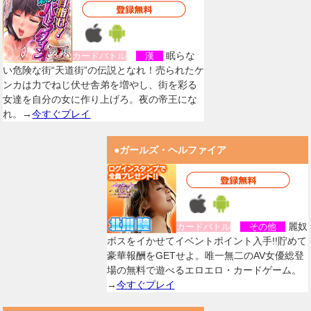
眠らな
カードバトル
漢
い危険な街“天道街”の伝説となれ！売られたケ
ンカは力でねじ伏せ舎弟を増やし、街を彩る
女達を自分の女に作り上げろ。夜の帝王にな
れ。→
今すぐプレイ
●ガールズ・ヘルファイア
麗奴
カードバトル
その他
ボスをイかせてイベントポイント入手!!貯めて
豪華報酬をGETせよ。唯一無二のAV女優総登
場の無料で遊べるエロエロ・カードゲーム。
→
今すぐプレイ