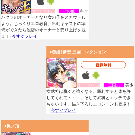
キャ
カードバトル
その他
バクラのオーナーとなり女の子をスカウトし
よう。じっくりエロ教育、出勤キャストの準
備ができたら他店のオーナーと売り上げを競
え!!→
今すぐプレイ
●恋姫†夢想 三国コレクション
美少
カードバトル
三国志
女武将は脱ぐと強くなる。勝利すると体を許
してくれて・・・、そして武将とエッチでき
ちゃいます。描き下ろしエロシーンも登場！
→
今すぐプレイ
●男ノ頂