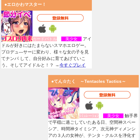
●エロかわマスター！
アイ
カードバトル
美少女
ドルが好きにはたまらないスマホエロゲー。
プロデュ―サーに変わり、様々な女の子を見
てナンパ して、自分好みに育てあげていこ
う。そしてアイドルと！？ →
今すぐプレイ
●てん☆たく ～Tentacles Tactics～
触手界
ｼﾐｭﾚーｼｮﾝ
美少女
で平穏に過ごしていたある日、空間神スペー
シア、時間神タイミシア、次元神ディメンシ
アの３人の女神が、テンタ・クルスを浄化す