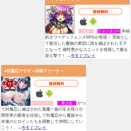
本格
SLG
ファンタジー
的タワーディフェンスRPGが登場！ 突如とし
て復活した魔物の軍団に国を滅ぼされた王子
となって 個性豊かなユニットを指揮して敵を
迎え撃て！ →
今すぐプレイ
●対魔忍アサギ～決戦アリーナ～
かつ
カードバトル
美少女
て対魔忍に滅ぼされた風魔一族の生き残りが
闇世界の覇者を目指して対魔忍やら魔族やら
米連のヒロインたちを調教して仲間にしてい
こう！。→
今すぐプレイ