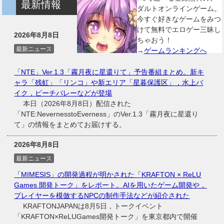
最新情報
ダルトオンラインゲーム。
今すぐ好きなゲームをみつ
けて無料でエロゲー三昧し
2026年8月8日
ちゃおう！
最新ニュース
→
ゲームランキングへ
「NTE」Ver.1.3「霧月夜に星還りて」予告番組まとめ。新キ
ャラ「残虹」「リンコ」や新エリア「星暮保護区」，水上バ
イク，ビーチバレーなどが登場
本日（2026年8月8日）配信された
「NTE:NevernesstoEverness」のVer.1.3「霧月夜に星還り
て」の情報をまとめてお届けする。
2026年8月8日
最新ニュース
「MIMESIS」の開発過程が明かされた「KRAFTON × ReLU
Games 開発トーク」をレポート。AIを用いたゲーム開発や，
プレイヤーを模倣するNPCの制作手法などが紹介された
KRAFTONJAPANは8月5日，トークイベント
「KRAFTON×ReLUGames開発トーク」を東京都内で開催