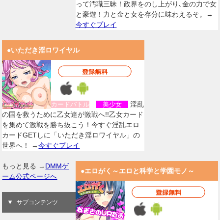
って汚職三昧！政界をのし上がり､金の力で女
と豪遊！力と金と女を存分に味わえるそ。→
今すぐプレイ
●いただき淫ロワイヤル
淫乱
カードバトル
美少女
の国を救うために乙女達が激戦へ!!乙女カード
を集めて激戦を勝ち抜こう！今すぐ淫乱エロ
カードGETしに「いただき淫ロワイヤル」の
世界へ！ →
今すぐプレイ
もっと見る →
DMMゲ
●エロがく～エロと科学と学園モノ～
ーム公式ページへ
サブコンテンツ