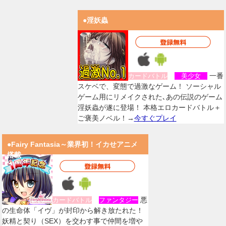
●淫妖蟲
一番
カードバトル
美少女
スケベで、変態で過激なゲーム！ ソーシャル
ゲーム用にリメイクされた､あの伝説のゲーム
淫妖蟲が遂に登場！ 本格エロカードバトル＋
ご褒美ノベル！→
今すぐプレイ
●Fairy Fantasia～業界初！イカせアニメ
搭載
悪
カードバトル
ファンタジー
の生命体「イヴ」が封印から解き放たれた！
妖精と契り（SEX）を交わす事で仲間を増や