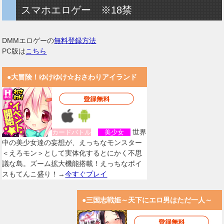
スマホエロゲー ※18禁
DMMエロゲーの
無料登録方法
PC版は
こちら
●大冒険！ゆけゆけ☆おさわりアイランド
世界
カードバトル
美少女
中の美少女達の妄想が、えっちなモンスター
＜えろモン＞として実体化するとにかく不思
議な島。ズーム拡大機能搭載！えっちなボイ
スもてんこ盛り！→
今すぐプレイ
●三国志戦姫～天下にエロ男はただ一人～