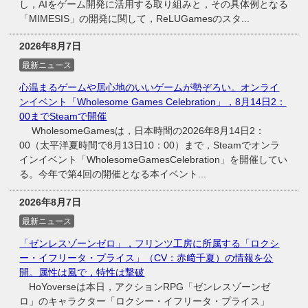
し，AIをゲーム開発に活用する取り組みと，その具体例となる
「MIMESIS」の開発に関して，ReLUGamesのスタ...
2026年8月7日
最新ニュース
心温まるゲームや居心地のいいゲームが勢ぞろい。オンライ
ンイベント「Wholesome Games Celebration」，8月14日2：
00までSteamで開催
WholesomeGamesは，日本時間の2026年8月14日2：
00（太平洋夏時間で8月13日10：00）まで，Steamでオンラ
インイベント「WholesomeGamesCelebration」を開催してい
る。今年で第4回の開催となる本イベント...
2026年8月7日
最新ニュース
「ゼンレスゾーンゼロ」，フリンツ工房に所属する「ロクシ
ー・イフリータ・プライス」（CV：赤﨑千夏）の情報を公
開。属性は風で，特性は撃破
HoYoverseは本日，アクションRPG「ゼンレスゾーンゼ
ロ」のキャラクター「ロクシー・イフリータ・プライス」