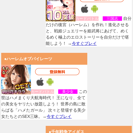
自分
カードバトル
三国志
だけの後宮（ハーレム）を作れ！進化させる
と、戦姫ジュエリーを姫武将にあげて、めく
るめく極上のエロストーリーを自分だけで堪
能しよう！ →
今すぐプレイ
●ハーレムオブパイレーツ
この
カードバトル
美少女
世はハメまくり大航海時代！ 王になり、全て
の美女をヤリたい放題しよう！ 世界の島に散
らばる「ハメたガール」 次々と登場する美少
女たちとのSEX三昧。→
今すぐプレイ
●千年戦争アイギス