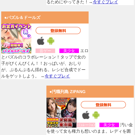
るためにやってきた！→
今すぐプレイ
●パズル＆ドールズ
エロ
音ゲー
美少女
とパズルのコラボレーション！タップで女の
子がびくんびくん！！おっぱいが、おしり
が、ぷるんぷるん揺れる。レシピ合成でドー
ルをゲットしよう。 →
今すぐプレイ
●汚職列島 ZIPANG
汚い金
ｼﾐｭﾚーｼｮﾝ
美少女
を使って女も権力も想いのまま。レディを囲