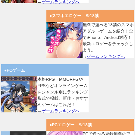
→
ゲームランキングへ
●スマホエロゲー ※18禁
無料で遊べる18禁のスマホ
アダルトゲームを紹介！全
てiPhone、Android対応！
最新エロゲーをチェックし
よう。
→
ゲームランキングへ
●PCゲーム
本格RPG・MMORPGや
FPSなどオンラインゲーム
をジャンル別にランキング
形式で掲載。新作・おすす
めゲームはこれだ！
→
ゲームランキングへ
●PCエロゲー ※18禁
PCで遊べる登録無料のア