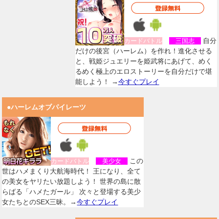
自分
カードバトル
三国志
だけの後宮（ハーレム）を作れ！進化させる
と、戦姫ジュエリーを姫武将にあげて、めく
るめく極上のエロストーリーを自分だけで堪
能しよう！ →
今すぐプレイ
●ハーレムオブパイレーツ
この
カードバトル
美少女
世はハメまくり大航海時代！ 王になり、全て
の美女をヤリたい放題しよう！ 世界の島に散
らばる「ハメたガール」 次々と登場する美少
女たちとのSEX三昧。→
今すぐプレイ