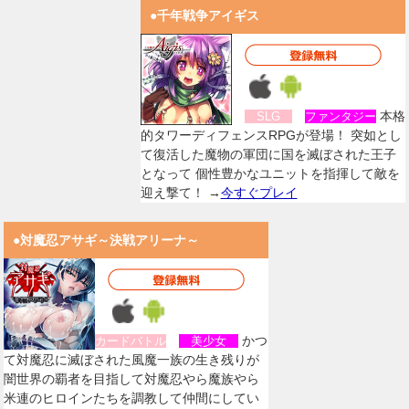
●千年戦争アイギス
本格
SLG
ファンタジー
的タワーディフェンスRPGが登場！ 突如とし
て復活した魔物の軍団に国を滅ぼされた王子
となって 個性豊かなユニットを指揮して敵を
迎え撃て！ →
今すぐプレイ
●対魔忍アサギ～決戦アリーナ～
かつ
カードバトル
美少女
て対魔忍に滅ぼされた風魔一族の生き残りが
闇世界の覇者を目指して対魔忍やら魔族やら
米連のヒロインたちを調教して仲間にしてい