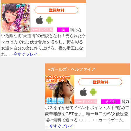
眠らな
カードバトル
漢
い危険な街“天道街”の伝説となれ！売られたケ
ンカは力でねじ伏せ舎弟を増やし、街を彩る
女達を自分の女に作り上げろ。夜の帝王にな
れ。→
今すぐプレイ
●ガールズ・ヘルファイア
麗奴
カードバトル
その他
ボスをイかせてイベントポイント入手!!貯めて
豪華報酬をGETせよ。唯一無二のAV女優総登
場の無料で遊べるエロエロ・カードゲーム。
→
今すぐプレイ