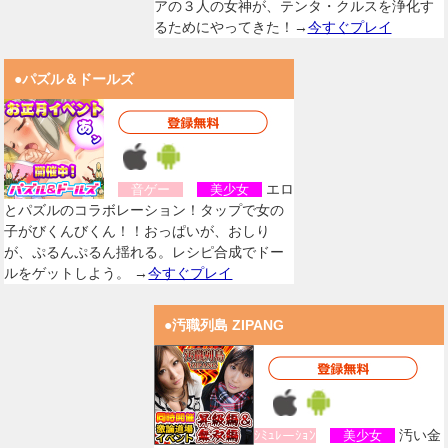
アの３人の女神が、テンタ・クルスを浄化す
るためにやってきた！→
今すぐプレイ
●パズル＆ドールズ
エロ
音ゲー
美少女
とパズルのコラボレーション！タップで女の
子がびくんびくん！！おっぱいが、おしり
が、ぷるんぷるん揺れる。レシピ合成でドー
ルをゲットしよう。 →
今すぐプレイ
●汚職列島 ZIPANG
汚い金
ｼﾐｭﾚーｼｮﾝ
美少女