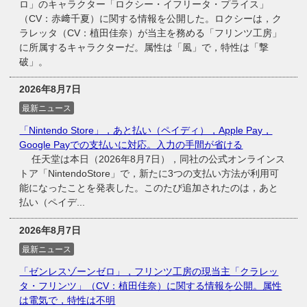
ロ」のキャラクター「ロクシー・イフリータ・プライス」
（CV：赤﨑千夏）に関する情報を公開した。ロクシーは，ク
ラレッタ（CV：植田佳奈）が当主を務める「フリンツ工房」
に所属するキャラクターだ。属性は「風」で，特性は「撃
破」。
2026年8月7日
最新ニュース
「Nintendo Store」，あと払い（ペイディ），Apple Pay，
Google Payでの支払いに対応。入力の手間が省ける
任天堂は本日（2026年8月7日），同社の公式オンラインス
トア「NintendoStore」で，新たに3つの支払い方法が利用可
能になったことを発表した。このたび追加されたのは，あと
払い（ペイデ...
2026年8月7日
最新ニュース
「ゼンレスゾーンゼロ」，フリンツ工房の現当主「クラレッ
タ・フリンツ」（CV：植田佳奈）に関する情報を公開。属性
は電気で，特性は不明