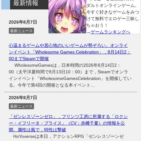
最新情報
ダルトオンラインゲーム。
今すぐ好きなゲームをみつ
けて無料でエロゲー三昧し
2026年8月7日
ちゃおう！
最新ニュース
→
ゲームランキングへ
心温まるゲームや居心地のいいゲームが勢ぞろい。オンライ
ンイベント「Wholesome Games Celebration」，8月14日2：
00までSteamで開催
WholesomeGamesは，日本時間の2026年8月14日2：
00（太平洋夏時間で8月13日10：00）まで，Steamでオンラ
インイベント「WholesomeGamesCelebration」を開催してい
る。今年で第4回の開催となる本イベント...
2026年8月7日
最新ニュース
「ゼンレスゾーンゼロ」，フリンツ工房に所属する「ロクシ
ー・イフリータ・プライス」（CV：赤﨑千夏）の情報を公
開。属性は風で，特性は撃破
HoYoverseは本日，アクションRPG「ゼンレスゾーンゼ