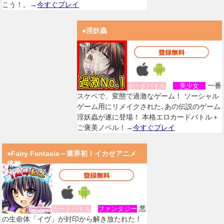
こう！。→
今すぐプレイ
●淫妖蟲
一番
カードバトル
美少女
スケベで、変態で過激なゲーム！ ソーシャル
ゲーム用にリメイクされた､あの伝説のゲーム
淫妖蟲が遂に登場！ 本格エロカードバトル＋
ご褒美ノベル！→
今すぐプレイ
●Fairy Fantasia～業界初！イカせアニメ
搭載
悪
カードバトル
ファンタジー
の生命体「イヴ」が封印から解き放たれた！