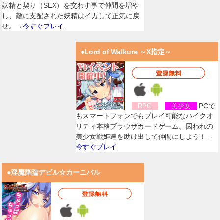
妖精と契り（SEX）を交わす事で仲間を増や
し、敵に支配された妖精はイカして正気に戻
せ。→
今すぐプレイ
●Lord of Walkure ～X指定～
PCで
RPG
美少女
もスマートフォンでもプレイ可能なハイクオ
リティ本格ブラウザカードゲーム。囚われの
美少女戦姫達を助け出して仲間にしよう！→
今すぐプレイ
●淫魔降臨デビル☆カーニバル