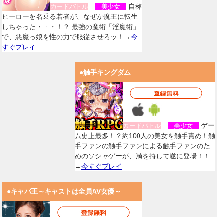
自称
カードバトル
美少女
ヒーローを名乗る若者が、なぜか魔王に転生
しちゃった・・・！？ 最強の魔術「淫魔術」
で、悪魔っ娘を性の力で服従させろッ！→
今
すぐプレイ
●触手キングダム
ゲー
カードバトル
美少女
ム史上最多！？約100人の美女を触手責め！触
手ファンの触手ファンによる触手ファンのた
めのソシャゲーが、満を持して遂に登場！！
→
今すぐプレイ
●キャバ王～キャストは全員AV女優～