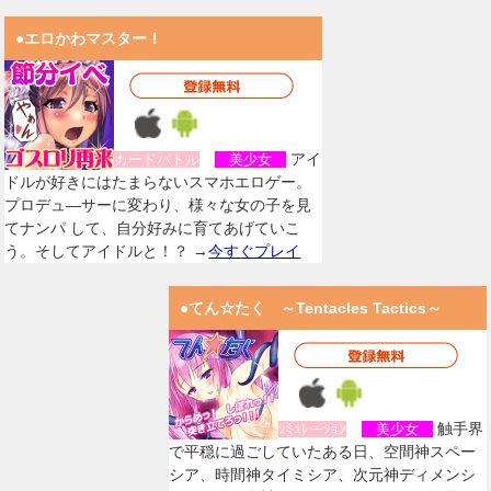
●エロかわマスター！
アイ
カードバトル
美少女
ドルが好きにはたまらないスマホエロゲー。
プロデュ―サーに変わり、様々な女の子を見
てナンパ して、自分好みに育てあげていこ
う。そしてアイドルと！？ →
今すぐプレイ
●てん☆たく ～Tentacles Tactics～
触手界
ｼﾐｭﾚーｼｮﾝ
美少女
で平穏に過ごしていたある日、空間神スペー
シア、時間神タイミシア、次元神ディメンシ