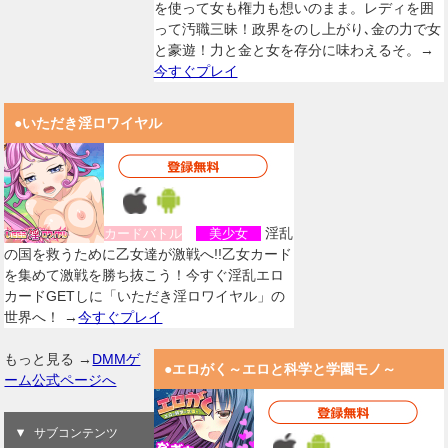
を使って女も権力も想いのまま。レディを囲
って汚職三昧！政界をのし上がり､金の力で女
と豪遊！力と金と女を存分に味わえるそ。→
今すぐプレイ
●いただき淫ロワイヤル
淫乱
カードバトル
美少女
の国を救うために乙女達が激戦へ!!乙女カード
を集めて激戦を勝ち抜こう！今すぐ淫乱エロ
カードGETしに「いただき淫ロワイヤル」の
世界へ！ →
今すぐプレイ
もっと見る →
DMMゲ
●エロがく～エロと科学と学園モノ～
ーム公式ページへ
サブコンテンツ