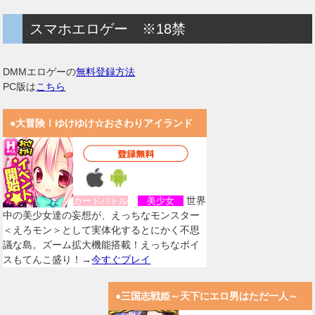
スマホエロゲー ※18禁
DMMエロゲーの
無料登録方法
PC版は
こちら
●大冒険！ゆけゆけ☆おさわりアイランド
世界
カードバトル
美少女
中の美少女達の妄想が、えっちなモンスター
＜えろモン＞として実体化するとにかく不思
議な島。ズーム拡大機能搭載！えっちなボイ
スもてんこ盛り！→
今すぐプレイ
●三国志戦姫～天下にエロ男はただ一人～