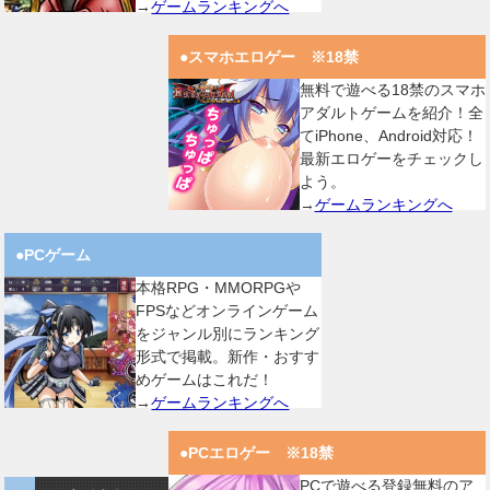
→
ゲームランキングへ
●スマホエロゲー ※18禁
無料で遊べる18禁のスマホ
アダルトゲームを紹介！全
てiPhone、Android対応！
最新エロゲーをチェックし
よう。
→
ゲームランキングへ
●PCゲーム
本格RPG・MMORPGや
FPSなどオンラインゲーム
をジャンル別にランキング
形式で掲載。新作・おすす
めゲームはこれだ！
→
ゲームランキングへ
●PCエロゲー ※18禁
PCで遊べる登録無料のア