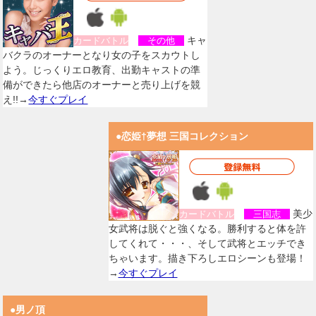
キャ
カードバトル
その他
バクラのオーナーとなり女の子をスカウトし
よう。じっくりエロ教育、出勤キャストの準
備ができたら他店のオーナーと売り上げを競
え!!→
今すぐプレイ
●恋姫†夢想 三国コレクション
美少
カードバトル
三国志
女武将は脱ぐと強くなる。勝利すると体を許
してくれて・・・、そして武将とエッチでき
ちゃいます。描き下ろしエロシーンも登場！
→
今すぐプレイ
●男ノ頂