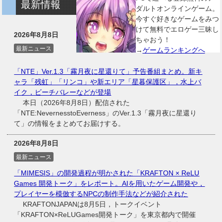
最新情報
ダルトオンラインゲーム。
今すぐ好きなゲームをみつ
けて無料でエロゲー三昧し
2026年8月8日
ちゃおう！
最新ニュース
→
ゲームランキングへ
「NTE」Ver.1.3「霧月夜に星還りて」予告番組まとめ。新キ
ャラ「残虹」「リンコ」や新エリア「星暮保護区」，水上バ
イク，ビーチバレーなどが登場
本日（2026年8月8日）配信された
「NTE:NevernesstoEverness」のVer.1.3「霧月夜に星還り
て」の情報をまとめてお届けする。
2026年8月8日
最新ニュース
「MIMESIS」の開発過程が明かされた「KRAFTON × ReLU
Games 開発トーク」をレポート。AIを用いたゲーム開発や，
プレイヤーを模倣するNPCの制作手法などが紹介された
KRAFTONJAPANは8月5日，トークイベント
「KRAFTON×ReLUGames開発トーク」を東京都内で開催