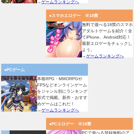
→
ゲームランキングへ
●スマホエロゲー ※18禁
無料で遊べる18禁のスマホ
アダルトゲームを紹介！全
てiPhone、Android対応！
最新エロゲーをチェックし
よう。
→
ゲームランキングへ
●PCゲーム
本格RPG・MMORPGや
FPSなどオンラインゲーム
をジャンル別にランキング
形式で掲載。新作・おすす
めゲームはこれだ！
→
ゲームランキングへ
●PCエロゲー ※18禁
PCで遊べる登録無料のア