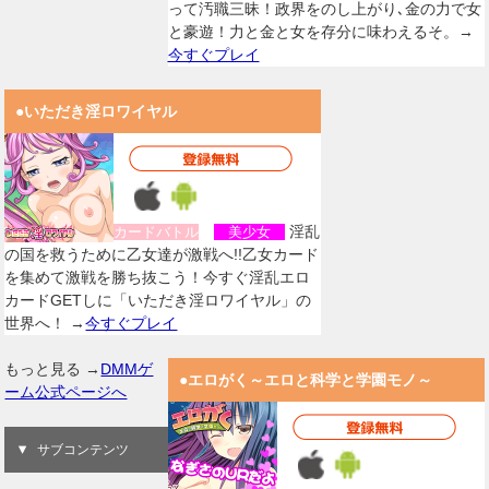
って汚職三昧！政界をのし上がり､金の力で女
と豪遊！力と金と女を存分に味わえるそ。→
今すぐプレイ
●いただき淫ロワイヤル
淫乱
カードバトル
美少女
の国を救うために乙女達が激戦へ!!乙女カード
を集めて激戦を勝ち抜こう！今すぐ淫乱エロ
カードGETしに「いただき淫ロワイヤル」の
世界へ！ →
今すぐプレイ
もっと見る →
DMMゲ
●エロがく～エロと科学と学園モノ～
ーム公式ページへ
サブコンテンツ