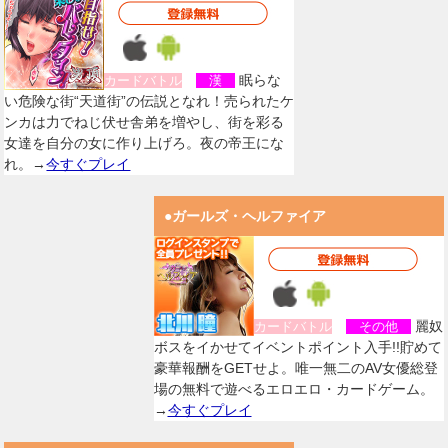
眠らな
カードバトル
漢
い危険な街“天道街”の伝説となれ！売られたケ
ンカは力でねじ伏せ舎弟を増やし、街を彩る
女達を自分の女に作り上げろ。夜の帝王にな
れ。→
今すぐプレイ
●ガールズ・ヘルファイア
麗奴
カードバトル
その他
ボスをイかせてイベントポイント入手!!貯めて
豪華報酬をGETせよ。唯一無二のAV女優総登
場の無料で遊べるエロエロ・カードゲーム。
→
今すぐプレイ