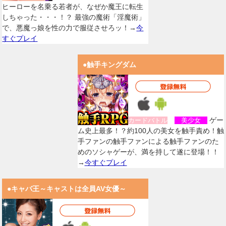
ヒーローを名乗る若者が、なぜか魔王に転生
しちゃった・・・！？ 最強の魔術「淫魔術」
で、悪魔っ娘を性の力で服従させろッ！→
今
すぐプレイ
●触手キングダム
ゲー
カードバトル
美少女
ム史上最多！？約100人の美女を触手責め！触
手ファンの触手ファンによる触手ファンのた
めのソシャゲーが、満を持して遂に登場！！
→
今すぐプレイ
●キャバ王～キャストは全員AV女優～