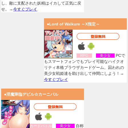
し、敵に支配された妖精はイカして正気に戻
せ。→
今すぐプレイ
●Lord of Walkure ～X指定～
PCで
RPG
美少女
もスマートフォンでもプレイ可能なハイクオ
リティ本格ブラウザカードゲーム。囚われの
美少女戦姫達を助け出して仲間にしよう！→
今すぐプレイ
●淫魔降臨デビル☆カーニバル
自称
カードバトル
美少女