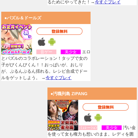
るためにやってきた！→
今すぐプレイ
●パズル＆ドールズ
エロ
音ゲー
美少女
とパズルのコラボレーション！タップで女の
子がびくんびくん！！おっぱいが、おしり
が、ぷるんぷるん揺れる。レシピ合成でドー
ルをゲットしよう。 →
今すぐプレイ
●汚職列島 ZIPANG
汚い金
ｼﾐｭﾚーｼｮﾝ
美少女
を使って女も権力も想いのまま。レディを囲