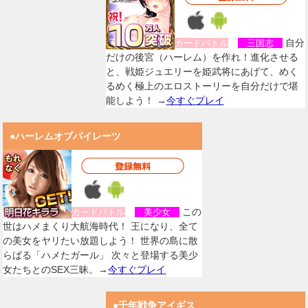
自分
カードバトル
三国志
だけの後宮（ハーレム）を作れ！進化させる
と、戦姫ジュエリーを姫武将にあげて、めく
るめく極上のエロストーリーを自分だけで堪
能しよう！ →
今すぐプレイ
●ハーレムオブパイレーツ
この
カードバトル
美少女
世はハメまくり大航海時代！ 王になり、全て
の美女をヤリたい放題しよう！ 世界の島に散
らばる「ハメたガール」 次々と登場する美少
女たちとのSEX三昧。→
今すぐプレイ
●千年戦争アイギス