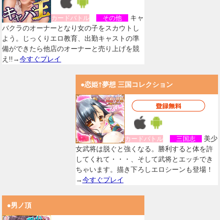
キャ
カードバトル
その他
バクラのオーナーとなり女の子をスカウトし
よう。じっくりエロ教育、出勤キャストの準
備ができたら他店のオーナーと売り上げを競
え!!→
今すぐプレイ
●恋姫†夢想 三国コレクション
美少
カードバトル
三国志
女武将は脱ぐと強くなる。勝利すると体を許
してくれて・・・、そして武将とエッチでき
ちゃいます。描き下ろしエロシーンも登場！
→
今すぐプレイ
●男ノ頂