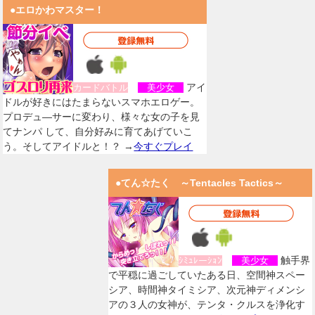
●エロかわマスター！
アイ
カードバトル
美少女
ドルが好きにはたまらないスマホエロゲー。
プロデュ―サーに変わり、様々な女の子を見
てナンパ して、自分好みに育てあげていこ
う。そしてアイドルと！？ →
今すぐプレイ
●てん☆たく ～Tentacles Tactics～
触手界
ｼﾐｭﾚーｼｮﾝ
美少女
で平穏に過ごしていたある日、空間神スペー
シア、時間神タイミシア、次元神ディメンシ
アの３人の女神が、テンタ・クルスを浄化す