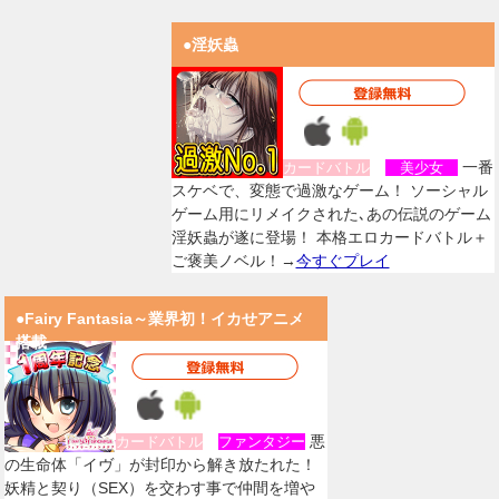
●淫妖蟲
一番
カードバトル
美少女
スケベで、変態で過激なゲーム！ ソーシャル
ゲーム用にリメイクされた､あの伝説のゲーム
淫妖蟲が遂に登場！ 本格エロカードバトル＋
ご褒美ノベル！→
今すぐプレイ
●Fairy Fantasia～業界初！イカせアニメ
搭載
悪
カードバトル
ファンタジー
の生命体「イヴ」が封印から解き放たれた！
妖精と契り（SEX）を交わす事で仲間を増や