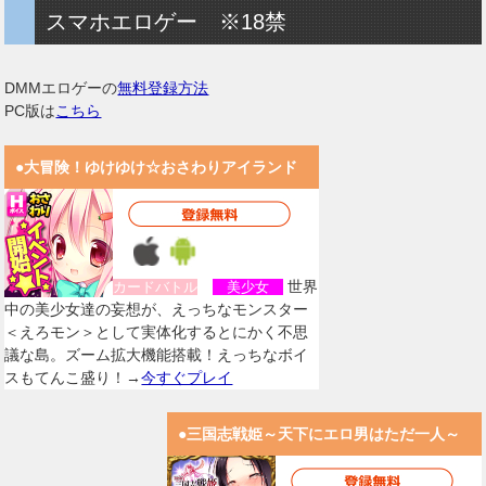
スマホエロゲー ※18禁
DMMエロゲーの
無料登録方法
PC版は
こちら
●大冒険！ゆけゆけ☆おさわりアイランド
世界
カードバトル
美少女
中の美少女達の妄想が、えっちなモンスター
＜えろモン＞として実体化するとにかく不思
議な島。ズーム拡大機能搭載！えっちなボイ
スもてんこ盛り！→
今すぐプレイ
●三国志戦姫～天下にエロ男はただ一人～