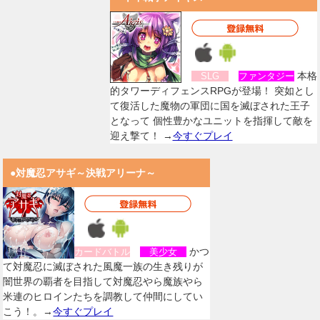
本格
SLG
ファンタジー
的タワーディフェンスRPGが登場！ 突如とし
て復活した魔物の軍団に国を滅ぼされた王子
となって 個性豊かなユニットを指揮して敵を
迎え撃て！ →
今すぐプレイ
●対魔忍アサギ～決戦アリーナ～
かつ
カードバトル
美少女
て対魔忍に滅ぼされた風魔一族の生き残りが
闇世界の覇者を目指して対魔忍やら魔族やら
米連のヒロインたちを調教して仲間にしてい
こう！。→
今すぐプレイ