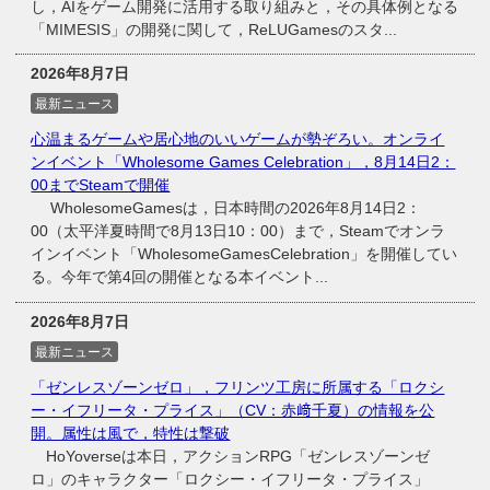
し，AIをゲーム開発に活用する取り組みと，その具体例となる
「MIMESIS」の開発に関して，ReLUGamesのスタ...
2026年8月7日
最新ニュース
心温まるゲームや居心地のいいゲームが勢ぞろい。オンライ
ンイベント「Wholesome Games Celebration」，8月14日2：
00までSteamで開催
WholesomeGamesは，日本時間の2026年8月14日2：
00（太平洋夏時間で8月13日10：00）まで，Steamでオンラ
インイベント「WholesomeGamesCelebration」を開催してい
る。今年で第4回の開催となる本イベント...
2026年8月7日
最新ニュース
「ゼンレスゾーンゼロ」，フリンツ工房に所属する「ロクシ
ー・イフリータ・プライス」（CV：赤﨑千夏）の情報を公
開。属性は風で，特性は撃破
HoYoverseは本日，アクションRPG「ゼンレスゾーンゼ
ロ」のキャラクター「ロクシー・イフリータ・プライス」