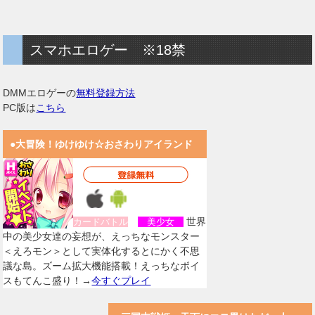
スマホエロゲー ※18禁
DMMエロゲーの
無料登録方法
PC版は
こちら
●大冒険！ゆけゆけ☆おさわりアイランド
世界
カードバトル
美少女
中の美少女達の妄想が、えっちなモンスター
＜えろモン＞として実体化するとにかく不思
議な島。ズーム拡大機能搭載！えっちなボイ
スもてんこ盛り！→
今すぐプレイ