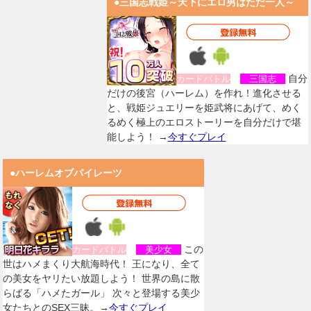
●三国志戦姫～天下にエロ男はただ一人～
自分
カードバトル
三国志
だけの後宮（ハーレム）を作れ！進化させる
と、戦姫ジュエリーを姫武将にあげて、めく
るめく極上のエロストーリーを自分だけで堪
能しよう！ →
今すぐプレイ
●ハーレムオブパイレーツ
この
カードバトル
美少女
世はハメまくり大航海時代！ 王になり、全て
の美女をヤリたい放題しよう！ 世界の島に散
らばる「ハメたガール」 次々と登場する美少
女たちとのSEX三昧。→
今すぐプレイ