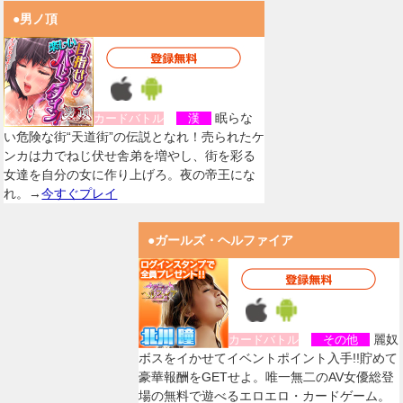
●男ノ頂
眠らな
カードバトル
漢
い危険な街“天道街”の伝説となれ！売られたケ
ンカは力でねじ伏せ舎弟を増やし、街を彩る
女達を自分の女に作り上げろ。夜の帝王にな
れ。→
今すぐプレイ
●ガールズ・ヘルファイア
麗奴
カードバトル
その他
ボスをイかせてイベントポイント入手!!貯めて
豪華報酬をGETせよ。唯一無二のAV女優総登
場の無料で遊べるエロエロ・カードゲーム。