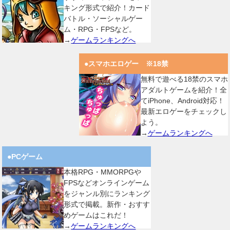
キング形式で紹介！カード
バトル・ソーシャルゲー
ム・RPG・FPSなど。
→
ゲームランキングへ
●スマホエロゲー ※18禁
無料で遊べる18禁のスマホ
アダルトゲームを紹介！全
てiPhone、Android対応！
最新エロゲーをチェックし
よう。
→
ゲームランキングへ
●PCゲーム
本格RPG・MMORPGや
FPSなどオンラインゲーム
をジャンル別にランキング
形式で掲載。新作・おすす
めゲームはこれだ！
→
ゲームランキングへ