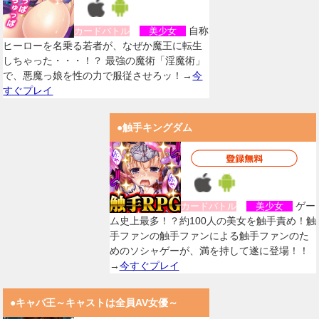
自称
カードバトル
美少女
ヒーローを名乗る若者が、なぜか魔王に転生
しちゃった・・・！？ 最強の魔術「淫魔術」
で、悪魔っ娘を性の力で服従させろッ！→
今
すぐプレイ
●触手キングダム
ゲー
カードバトル
美少女
ム史上最多！？約100人の美女を触手責め！触
手ファンの触手ファンによる触手ファンのた
めのソシャゲーが、満を持して遂に登場！！
→
今すぐプレイ
●キャバ王～キャストは全員AV女優～