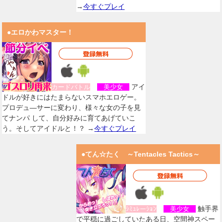
→
今すぐプレイ
●エロかわマスター！
アイ
カードバトル
美少女
ドルが好きにはたまらないスマホエロゲー。
プロデュ―サーに変わり、様々な女の子を見
てナンパ して、自分好みに育てあげていこ
う。そしてアイドルと！？ →
今すぐプレイ
●てん☆たく ～Tentacles Tactics～
触手界
ｼﾐｭﾚーｼｮﾝ
美少女
で平穏に過ごしていたある日、空間神スペー