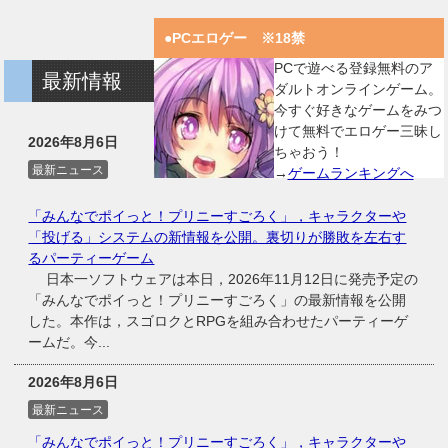
●PCエロゲー ※18禁
PCで遊べる登録無料のア
最新情報
ダルトオンラインゲーム。
今すぐ好きなゲームをみつ
けて無料でエロゲー三昧し
2026年8月6日
ちゃおう！
最新ニュース
→
ゲームランキングへ
「みんなでポイっと！プリニーすごろく」，キャラクターや
「投げる」システムの新情報を公開。裏切りが勝敗を左右す
るパーティーゲーム
日本一ソフトウェアは本日，2026年11月12日に発売予定の
「みんなでポイっと！プリニーすごろく」の最新情報を公開
した。本作は，スゴロクとRPGを組み合わせたパーティーゲ
ームだ。今...
2026年8月6日
最新ニュース
「みんなでポイっと！プリニーすごろく」，キャラクターや