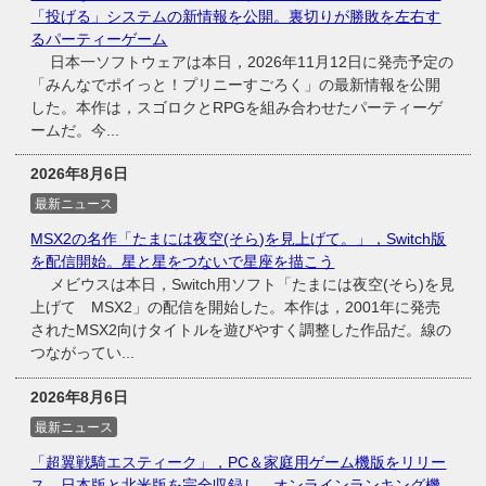
「投げる」システムの新情報を公開。裏切りが勝敗を左右す
るパーティーゲーム
日本一ソフトウェアは本日，2026年11月12日に発売予定の
「みんなでポイっと！プリニーすごろく」の最新情報を公開
した。本作は，スゴロクとRPGを組み合わせたパーティーゲ
ームだ。今...
2026年8月6日
最新ニュース
MSX2の名作「たまには夜空(そら)を見上げて。」，Switch版
を配信開始。星と星をつないで星座を描こう
メビウスは本日，Switch用ソフト「たまには夜空(そら)を見
上げて MSX2」の配信を開始した。本作は，2001年に発売
されたMSX2向けタイトルを遊びやすく調整した作品だ。線の
つながってい...
2026年8月6日
最新ニュース
「超翼戦騎エスティーク」，PC＆家庭用ゲーム機版をリリー
ス。日本版と北米版を完全収録し，オンラインランキング機