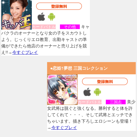
キャ
カードバトル
その他
バクラのオーナーとなり女の子をスカウトし
よう。じっくりエロ教育、出勤キャストの準
備ができたら他店のオーナーと売り上げを競
え!!→
今すぐプレイ
●恋姫†夢想 三国コレクション
美少
カードバトル
三国志
女武将は脱ぐと強くなる。勝利すると体を許
してくれて・・・、そして武将とエッチでき
ちゃいます。描き下ろしエロシーンも登場！
→
今すぐプレイ