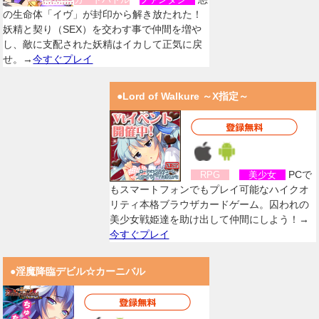
の生命体「イヴ」が封印から解き放たれた！
妖精と契り（SEX）を交わす事で仲間を増や
し、敵に支配された妖精はイカして正気に戻
せ。→
今すぐプレイ
●Lord of Walkure ～X指定～
PCで
RPG
美少女
もスマートフォンでもプレイ可能なハイクオ
リティ本格ブラウザカードゲーム。囚われの
美少女戦姫達を助け出して仲間にしよう！→
今すぐプレイ
●淫魔降臨デビル☆カーニバル