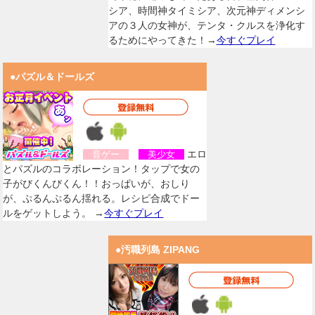
シア、時間神タイミシア、次元神ディメンシ
アの３人の女神が、テンタ・クルスを浄化す
るためにやってきた！→
今すぐプレイ
●パズル＆ドールズ
エロ
音ゲー
美少女
とパズルのコラボレーション！タップで女の
子がびくんびくん！！おっぱいが、おしり
が、ぷるんぷるん揺れる。レシピ合成でドー
ルをゲットしよう。 →
今すぐプレイ
●汚職列島 ZIPANG