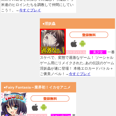
米連のヒロインたちを調教して仲間にしてい
こう！。→
今すぐプレイ
●淫妖蟲
一番
カードバトル
美少女
スケベで、変態で過激なゲーム！ ソーシャル
ゲーム用にリメイクされた､あの伝説のゲーム
淫妖蟲が遂に登場！ 本格エロカードバトル＋
ご褒美ノベル！→
今すぐプレイ
●Fairy Fantasia～業界初！イカせアニメ
搭載
悪
カードバトル
ファンタジー