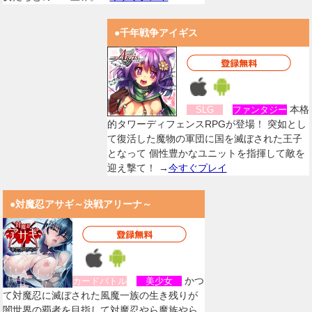
●千年戦争アイギス
本格
SLG
ファンタジー
的タワーディフェンスRPGが登場！ 突如とし
て復活した魔物の軍団に国を滅ぼされた王子
となって 個性豊かなユニットを指揮して敵を
迎え撃て！ →
今すぐプレイ
●対魔忍アサギ～決戦アリーナ～
かつ
カードバトル
美少女
て対魔忍に滅ぼされた風魔一族の生き残りが
闇世界の覇者を目指して対魔忍やら魔族やら