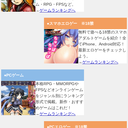
ム・RPG・FPSなど。
→
ゲームランキングへ
●スマホエロゲー ※18禁
無料で遊べる18禁のスマホ
アダルトゲームを紹介！全
てiPhone、Android対応！
最新エロゲーをチェックし
よう。
→
ゲームランキングへ
●PCゲーム
本格RPG・MMORPGや
FPSなどオンラインゲーム
をジャンル別にランキング
形式で掲載。新作・おすす
めゲームはこれだ！
→
ゲームランキングへ
●PCエロゲー ※18禁