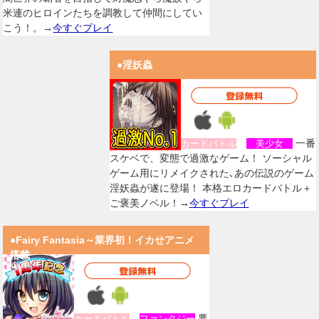
米連のヒロインたちを調教して仲間にしてい
こう！。→
今すぐプレイ
●淫妖蟲
一番
カードバトル
美少女
スケベで、変態で過激なゲーム！ ソーシャル
ゲーム用にリメイクされた､あの伝説のゲーム
淫妖蟲が遂に登場！ 本格エロカードバトル＋
ご褒美ノベル！→
今すぐプレイ
●Fairy Fantasia～業界初！イカせアニメ
搭載
悪
カードバトル
ファンタジー