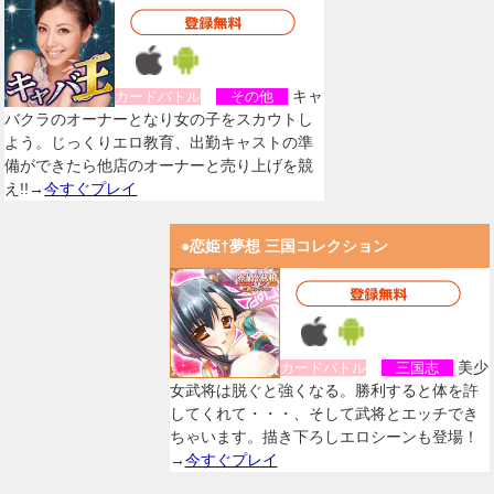
キャ
カードバトル
その他
バクラのオーナーとなり女の子をスカウトし
よう。じっくりエロ教育、出勤キャストの準
備ができたら他店のオーナーと売り上げを競
え!!→
今すぐプレイ
●恋姫†夢想 三国コレクション
美少
カードバトル
三国志
女武将は脱ぐと強くなる。勝利すると体を許
してくれて・・・、そして武将とエッチでき
ちゃいます。描き下ろしエロシーンも登場！
→
今すぐプレイ