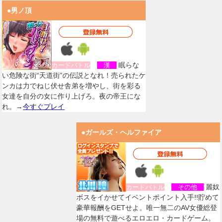
●男ノ頂
眠らな
カードバトル
漢
い危険な街“天道街”の伝説となれ！売られたケ
ンカは力でねじ伏せ舎弟を増やし、街を彩る
女達を自分の女に作り上げろ。夜の帝王にな
れ。→
今すぐプレイ
●ガールズ・ヘルファイア
麗奴
カードバトル
その他
ボスをイかせてイベントポイント入手!!貯めて
豪華報酬をGETせよ。唯一無二のAV女優総登
場の無料で遊べるエロエロ・カードゲーム。