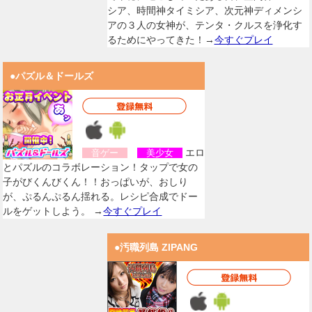
シア、時間神タイミシア、次元神ディメンシ
アの３人の女神が、テンタ・クルスを浄化す
るためにやってきた！→
今すぐプレイ
●パズル＆ドールズ
エロ
音ゲー
美少女
とパズルのコラボレーション！タップで女の
子がびくんびくん！！おっぱいが、おしり
が、ぷるんぷるん揺れる。レシピ合成でドー
ルをゲットしよう。 →
今すぐプレイ
●汚職列島 ZIPANG