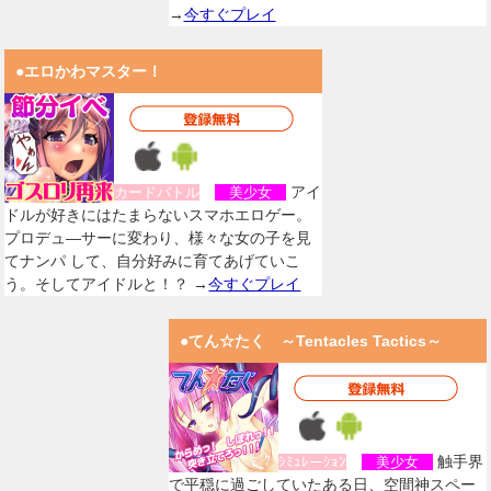
→
今すぐプレイ
●エロかわマスター！
アイ
カードバトル
美少女
ドルが好きにはたまらないスマホエロゲー。
プロデュ―サーに変わり、様々な女の子を見
てナンパ して、自分好みに育てあげていこ
う。そしてアイドルと！？ →
今すぐプレイ
●てん☆たく ～Tentacles Tactics～
触手界
ｼﾐｭﾚーｼｮﾝ
美少女
で平穏に過ごしていたある日、空間神スペー