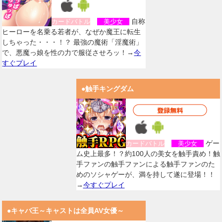
自称
カードバトル
美少女
ヒーローを名乗る若者が、なぜか魔王に転生
しちゃった・・・！？ 最強の魔術「淫魔術」
で、悪魔っ娘を性の力で服従させろッ！→
今
すぐプレイ
●触手キングダム
ゲー
カードバトル
美少女
ム史上最多！？約100人の美女を触手責め！触
手ファンの触手ファンによる触手ファンのた
めのソシャゲーが、満を持して遂に登場！！
→
今すぐプレイ
●キャバ王～キャストは全員AV女優～