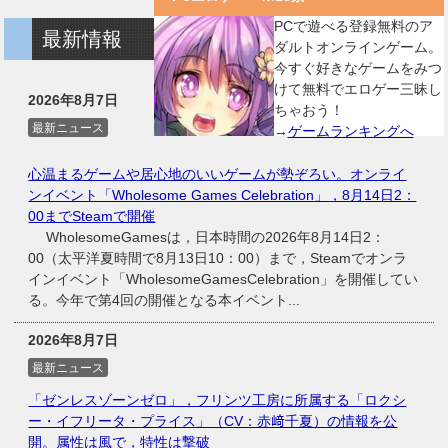
PCで遊べる登録無料のア
最新情報
ダルトオンラインゲーム。
今すぐ好きなゲームをみつ
けて無料でエロゲー三昧し
2026年8月7日
ちゃおう！
最新ニュース
→
ゲームランキングへ
心温まるゲームや居心地のいいゲームが勢ぞろい。オンライ
ンイベント「Wholesome Games Celebration」，8月14日2：
00までSteamで開催
WholesomeGamesは，日本時間の2026年8月14日2：
00（太平洋夏時間で8月13日10：00）まで，Steamでオンラ
インイベント「WholesomeGamesCelebration」を開催してい
る。今年で第4回の開催となる本イベント...
2026年8月7日
最新ニュース
「ゼンレスゾーンゼロ」，フリンツ工房に所属する「ロクシ
ー・イフリータ・プライス」（CV：赤﨑千夏）の情報を公
開。属性は風で，特性は撃破