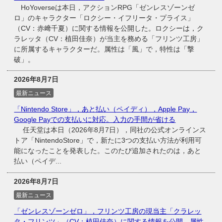
HoYoverseは本日，アクションRPG「ゼンレスゾーンゼ
ロ」のキャラクター「ロクシー・イフリータ・プライス」
（CV：赤﨑千夏）に関する情報を公開した。ロクシーは，ク
ラレッタ（CV：植田佳奈）が当主を務める「フリンツ工房」
に所属するキャラクターだ。属性は「風」で，特性は「撃
破」。
2026年8月7日
最新ニュース
「Nintendo Store」，あと払い（ペイディ），Apple Pay，
Google Payでの支払いに対応。入力の手間が省ける
任天堂は本日（2026年8月7日），同社の公式オンラインス
トア「NintendoStore」で，新たに3つの支払い方法が利用可
能になったことを発表した。このたび追加されたのは，あと
払い（ペイデ...
2026年8月7日
最新ニュース
「ゼンレスゾーンゼロ」，フリンツ工房の現当主「クラレッ
タ・フリンツ」（CV：植田佳奈）に関する情報を公開。属性