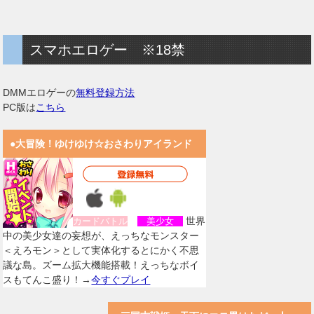
スマホエロゲー ※18禁
DMMエロゲーの
無料登録方法
PC版は
こちら
●大冒険！ゆけゆけ☆おさわりアイランド
世界
カードバトル
美少女
中の美少女達の妄想が、えっちなモンスター
＜えろモン＞として実体化するとにかく不思
議な島。ズーム拡大機能搭載！えっちなボイ
スもてんこ盛り！→
今すぐプレイ