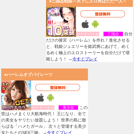
●三国志戦姫～天下にエロ男はただ一人～
自分
カードバトル
三国志
だけの後宮（ハーレム）を作れ！進化させる
と、戦姫ジュエリーを姫武将にあげて、めく
るめく極上のエロストーリーを自分だけで堪
能しよう！ →
今すぐプレイ
●ハーレムオブパイレーツ
この
カードバトル
美少女
世はハメまくり大航海時代！ 王になり、全て
の美女をヤリたい放題しよう！ 世界の島に散
らばる「ハメたガール」 次々と登場する美少
女たちとのSEX三昧。→
今すぐプレイ