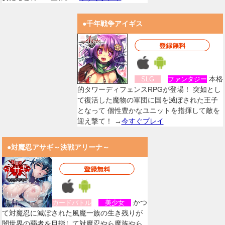
●千年戦争アイギス
本格
SLG
ファンタジー
的タワーディフェンスRPGが登場！ 突如とし
て復活した魔物の軍団に国を滅ぼされた王子
となって 個性豊かなユニットを指揮して敵を
迎え撃て！ →
今すぐプレイ
●対魔忍アサギ～決戦アリーナ～
かつ
カードバトル
美少女
て対魔忍に滅ぼされた風魔一族の生き残りが
闇世界の覇者を目指して対魔忍やら魔族やら