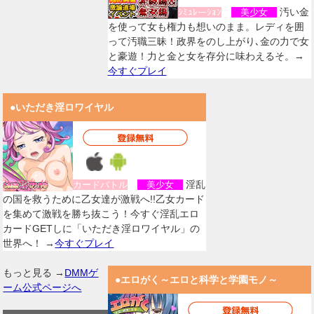
汚い金
ｼﾐｭﾚーｼｮﾝ
美少女
を使って女も権力も想いのまま。レディを囲
って汚職三昧！政界をのし上がり､金の力で女
と豪遊！力と金と女を存分に味わえるそ。→
今すぐプレイ
●いただき淫ロワイヤル
淫乱
カードバトル
美少女
の国を救うために乙女達が激戦へ!!乙女カード
を集めて激戦を勝ち抜こう！今すぐ淫乱エロ
カードGETしに「いただき淫ロワイヤル」の
世界へ！ →
今すぐプレイ
もっと見る →
DMMゲ
●エロがく～エロと科学と学園モノ～
ーム公式ページへ