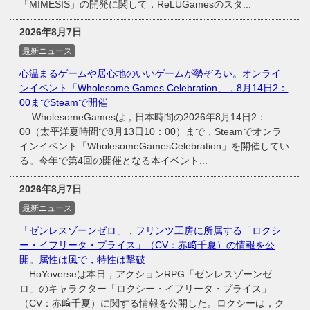
「MIMESIS」の開発に関して，ReLUGamesのスタ...
2026年8月7日
最新ニュース
心温まるゲームや居心地のいいゲームが勢ぞろい。オンライ
ンイベント「Wholesome Games Celebration」，8月14日2：
00までSteamで開催
WholesomeGamesは，日本時間の2026年8月14日2：
00（太平洋夏時間で8月13日10：00）まで，Steamでオンラ
インイベント「WholesomeGamesCelebration」を開催してい
る。今年で第4回の開催となる本イベント...
2026年8月7日
最新ニュース
「ゼンレスゾーンゼロ」，フリンツ工房に所属する「ロクシ
ー・イフリータ・プライス」（CV：赤﨑千夏）の情報を公
開。属性は風で，特性は撃破
HoYoverseは本日，アクションRPG「ゼンレスゾーンゼ
ロ」のキャラクター「ロクシー・イフリータ・プライス」
（CV：赤﨑千夏）に関する情報を公開した。ロクシーは，ク