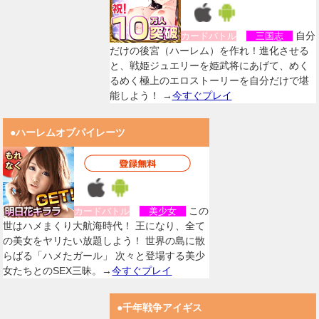
自分
カードバトル
三国志
だけの後宮（ハーレム）を作れ！進化させる
と、戦姫ジュエリーを姫武将にあげて、めく
るめく極上のエロストーリーを自分だけで堪
能しよう！ →
今すぐプレイ
●ハーレムオブパイレーツ
この
カードバトル
美少女
世はハメまくり大航海時代！ 王になり、全て
の美女をヤリたい放題しよう！ 世界の島に散
らばる「ハメたガール」 次々と登場する美少
女たちとのSEX三昧。→
今すぐプレイ
●千年戦争アイギス