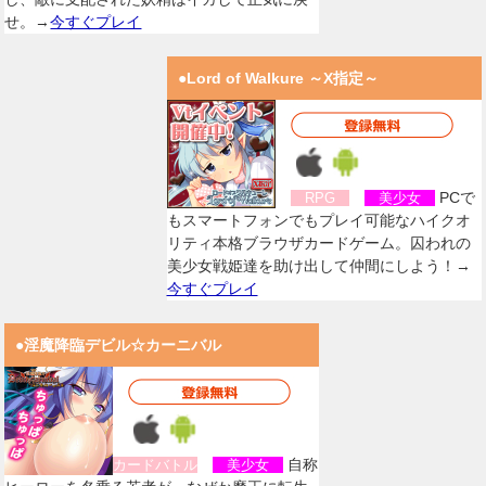
せ。→
今すぐプレイ
●Lord of Walkure ～X指定～
PCで
RPG
美少女
もスマートフォンでもプレイ可能なハイクオ
リティ本格ブラウザカードゲーム。囚われの
美少女戦姫達を助け出して仲間にしよう！→
今すぐプレイ
●淫魔降臨デビル☆カーニバル
自称
カードバトル
美少女