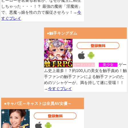
ヒーローを名乗る若者が、なぜか魔王に転生
しちゃった・・・！？ 最強の魔術「淫魔術」
で、悪魔っ娘を性の力で服従させろッ！→
今
すぐプレイ
●触手キングダム
ゲー
カードバトル
美少女
ム史上最多！？約100人の美女を触手責め！触
手ファンの触手ファンによる触手ファンのた
めのソシャゲーが、満を持して遂に登場！！
→
今すぐプレイ
●キャバ王～キャストは全員AV女優～