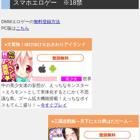
スマホエロゲー ※18禁
DMMエロゲーの
無料登録方法
PC版は
こちら
●大冒険！ゆけゆけ☆おさわりアイランド
世界
カードバトル
美少女
中の美少女達の妄想が、えっちなモンスター
＜えろモン＞として実体化するとにかく不思
議な島。ズーム拡大機能搭載！えっちなボイ
スもてんこ盛り！→
今すぐプレイ
●三国志戦姫～天下にエロ男はただ一人～