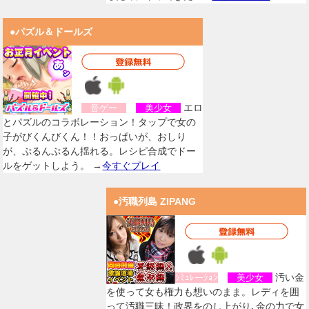
●パズル＆ドールズ
エロ
音ゲー
美少女
とパズルのコラボレーション！タップで女の
子がびくんびくん！！おっぱいが、おしり
が、ぷるんぷるん揺れる。レシピ合成でドー
ルをゲットしよう。 →
今すぐプレイ
●汚職列島 ZIPANG
汚い金
ｼﾐｭﾚーｼｮﾝ
美少女
を使って女も権力も想いのまま。レディを囲
って汚職三昧！政界をのし上がり､金の力で女