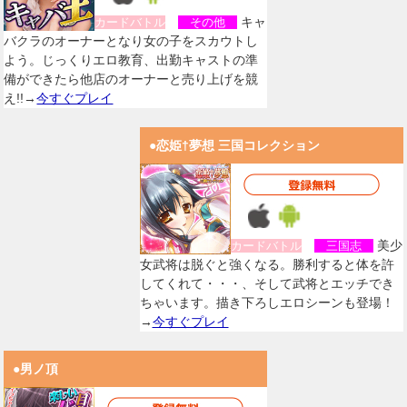
キャ
カードバトル
その他
バクラのオーナーとなり女の子をスカウトし
よう。じっくりエロ教育、出勤キャストの準
備ができたら他店のオーナーと売り上げを競
え!!→
今すぐプレイ
●恋姫†夢想 三国コレクション
美少
カードバトル
三国志
女武将は脱ぐと強くなる。勝利すると体を許
してくれて・・・、そして武将とエッチでき
ちゃいます。描き下ろしエロシーンも登場！
→
今すぐプレイ
●男ノ頂