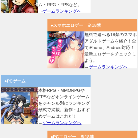
ム・RPG・FPSなど。
→
ゲームランキングへ
●スマホエロゲー ※18禁
無料で遊べる18禁のスマホ
アダルトゲームを紹介！全
てiPhone、Android対応！
最新エロゲーをチェックし
よう。
→
ゲームランキングへ
●PCゲーム
本格RPG・MMORPGや
FPSなどオンラインゲーム
をジャンル別にランキング
形式で掲載。新作・おすす
めゲームはこれだ！
→
ゲームランキングへ
●PCエロゲー ※18禁