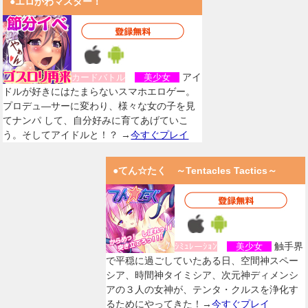
●エロかわマスター！
アイ
カードバトル
美少女
ドルが好きにはたまらないスマホエロゲー。
プロデュ―サーに変わり、様々な女の子を見
てナンパ して、自分好みに育てあげていこ
う。そしてアイドルと！？ →
今すぐプレイ
●てん☆たく ～Tentacles Tactics～
触手界
ｼﾐｭﾚーｼｮﾝ
美少女
で平穏に過ごしていたある日、空間神スペー
シア、時間神タイミシア、次元神ディメンシ
アの３人の女神が、テンタ・クルスを浄化す
るためにやってきた！→
今すぐプレイ