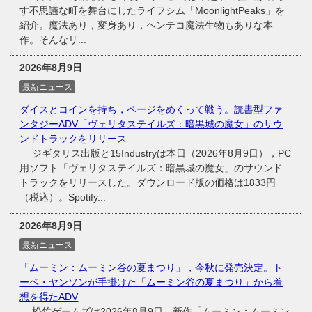
す不思議な町を舞台にしたライフシム「MoonlightPeaks」を
紹介。魔法あり，変身あり，ヘンテコ魔法生物もありな本
作。そんなリ...
2026年8月9日
最新ニュース
ダイスとコインを持ち，ページをめくって戦う。読書型ファ
ンタジーADV「ヴェリタステイルズ：暗黒城の魔女」のサウ
ンドトラックをリリース
ジギタリス出版と15Industryは本日（2026年8月9日），PC
用ソフト「ヴェリタステイルズ：暗黒城の魔女」のサウンド
トラックをリリースした。ダウンロード版の価格は1833円
（税込）。Spotify...
2026年8月9日
最新ニュース
「ムーミン：ムーミン谷の夏まつり」，今秋に発売決定。ト
ーベ・ヤンソンが手掛けた「ムーミン谷の夏まつり」から着
想を得たADV
松竹ゲームズは2026年8月9日，新作「ムーミン：ムーミン