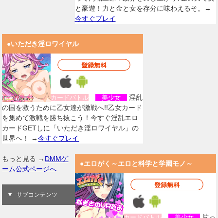
と豪遊！力と金と女を存分に味わえるそ。→
今すぐプレイ
●いただき淫ロワイヤル
淫乱
カードバトル
美少女
の国を救うために乙女達が激戦へ!!乙女カード
を集めて激戦を勝ち抜こう！今すぐ淫乱エロ
カードGETしに「いただき淫ロワイヤル」の
世界へ！ →
今すぐプレイ
もっと見る →
DMMゲ
●エロがく～エロと科学と学園モノ～
ーム公式ページへ
サブコンテンツ
片っ
カードバトル
美少女