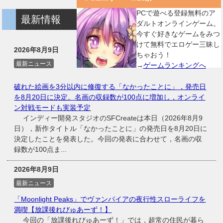
PCで遊べる登録無料のア
最新情報
ダルトオンラインゲーム。
今すぐ好きなゲームをみつ
けて無料でエロゲー三昧し
2026年8月9日
ちゃおう！
最新ニュース
→
ゲームランキングへ
破れた絵画を3分以内に修復する「なかったことに」，発売日
を8月20日に決定。名画の収録数が100点に増加し，オンライ
ン対戦モードも実装予定
インディー開発スタジオのSFCreateは本日（2026年8月9
日），新作タイトル「なかったことに」の発売日を8月20日に
決定したことを発表した。今回の発表に合わせて，名画の収
録数が100点ま...
2026年8月9日
最新ニュース
「Moonlight Peaks」でヴァンパイアの夜行性スローライフを
満喫【放課後れびゅあーず！】
今回の「放課後れびゅあーず！」では，超常の住民が暮ら