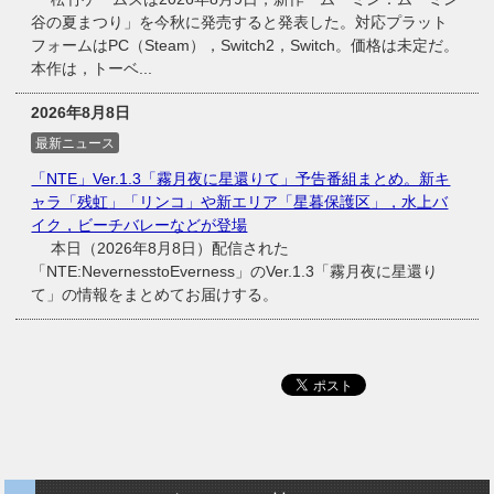
谷の夏まつり」を今秋に発売すると発表した。対応プラット
フォームはPC（Steam），Switch2，Switch。価格は未定だ。
本作は，トーベ...
2026年8月8日
最新ニュース
「NTE」Ver.1.3「霧月夜に星還りて」予告番組まとめ。新キ
ャラ「残虹」「リンコ」や新エリア「星暮保護区」，水上バ
イク，ビーチバレーなどが登場
本日（2026年8月8日）配信された
「NTE:NevernesstoEverness」のVer.1.3「霧月夜に星還り
て」の情報をまとめてお届けする。