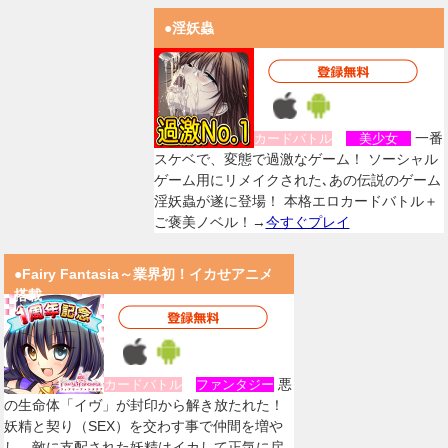
●淫妖蟲
一番
カードバトル
美少女
スケベで、変態で過激なゲーム！ ソーシャル
ゲーム用にリメイクされた､あの伝説のゲーム
淫妖蟲が遂に登場！ 本格エロカードバトル＋
ご褒美ノベル！→
今すぐプレイ
●Fairy Fantasia～業界初！イカせアニメ
搭載
悪
カードバトル
ファンタジー
の生命体「イヴ」が封印から解き放たれた！
妖精と契り（SEX）を交わす事で仲間を増や
し、敵に支配された妖精はイカして正気に戻