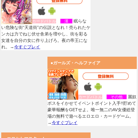
眠らな
カードバトル
漢
い危険な街“天道街”の伝説となれ！売られたケ
ンカは力でねじ伏せ舎弟を増やし、街を彩る
女達を自分の女に作り上げろ。夜の帝王にな
れ。→
今すぐプレイ
●ガールズ・ヘルファイア
麗奴
カードバトル
その他
ボスをイかせてイベントポイント入手!!貯めて
豪華報酬をGETせよ。唯一無二のAV女優総登
場の無料で遊べるエロエロ・カードゲーム。
→
今すぐプレイ