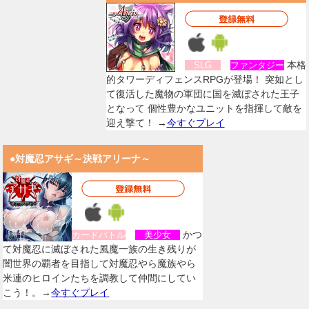
本格
SLG
ファンタジー
的タワーディフェンスRPGが登場！ 突如とし
て復活した魔物の軍団に国を滅ぼされた王子
となって 個性豊かなユニットを指揮して敵を
迎え撃て！ →
今すぐプレイ
●対魔忍アサギ～決戦アリーナ～
かつ
カードバトル
美少女
て対魔忍に滅ぼされた風魔一族の生き残りが
闇世界の覇者を目指して対魔忍やら魔族やら
米連のヒロインたちを調教して仲間にしてい
こう！。→
今すぐプレイ