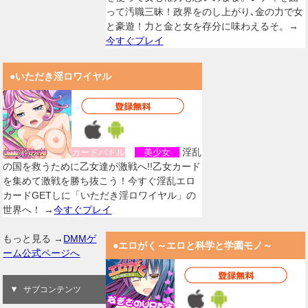
って汚職三昧！政界をのし上がり､金の力で女
と豪遊！力と金と女を存分に味わえるそ。→
今すぐプレイ
●いただき淫ロワイヤル
淫乱
カードバトル
美少女
の国を救うために乙女達が激戦へ!!乙女カード
を集めて激戦を勝ち抜こう！今すぐ淫乱エロ
カードGETしに「いただき淫ロワイヤル」の
世界へ！ →
今すぐプレイ
もっと見る →
DMMゲ
●エロがく～エロと科学と学園モノ～
ーム公式ページへ
サブコンテンツ