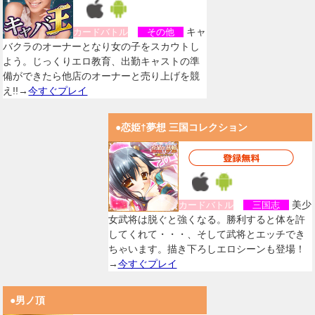
キャ
カードバトル
その他
バクラのオーナーとなり女の子をスカウトし
よう。じっくりエロ教育、出勤キャストの準
備ができたら他店のオーナーと売り上げを競
え!!→
今すぐプレイ
●恋姫†夢想 三国コレクション
美少
カードバトル
三国志
女武将は脱ぐと強くなる。勝利すると体を許
してくれて・・・、そして武将とエッチでき
ちゃいます。描き下ろしエロシーンも登場！
→
今すぐプレイ
●男ノ頂