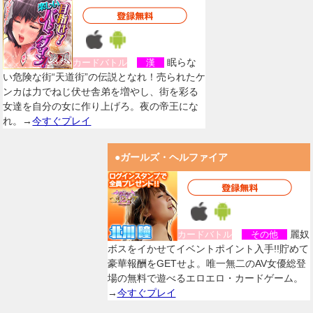
眠らな
カードバトル
漢
い危険な街“天道街”の伝説となれ！売られたケ
ンカは力でねじ伏せ舎弟を増やし、街を彩る
女達を自分の女に作り上げろ。夜の帝王にな
れ。→
今すぐプレイ
●ガールズ・ヘルファイア
麗奴
カードバトル
その他
ボスをイかせてイベントポイント入手!!貯めて
豪華報酬をGETせよ。唯一無二のAV女優総登
場の無料で遊べるエロエロ・カードゲーム。
→
今すぐプレイ