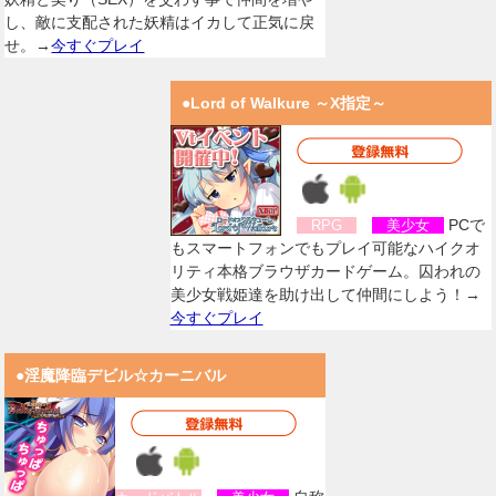
し、敵に支配された妖精はイカして正気に戻
せ。→
今すぐプレイ
●Lord of Walkure ～X指定～
PCで
RPG
美少女
もスマートフォンでもプレイ可能なハイクオ
リティ本格ブラウザカードゲーム。囚われの
美少女戦姫達を助け出して仲間にしよう！→
今すぐプレイ
●淫魔降臨デビル☆カーニバル