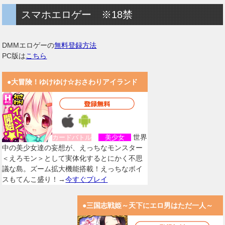
スマホエロゲー ※18禁
DMMエロゲーの
無料登録方法
PC版は
こちら
●大冒険！ゆけゆけ☆おさわりアイランド
世界
カードバトル
美少女
中の美少女達の妄想が、えっちなモンスター
＜えろモン＞として実体化するとにかく不思
議な島。ズーム拡大機能搭載！えっちなボイ
スもてんこ盛り！→
今すぐプレイ
●三国志戦姫～天下にエロ男はただ一人～