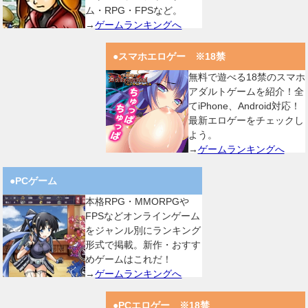
ム・RPG・FPSなど。
→
ゲームランキングへ
●スマホエロゲー ※18禁
無料で遊べる18禁のスマホ
アダルトゲームを紹介！全
てiPhone、Android対応！
最新エロゲーをチェックし
よう。
→
ゲームランキングへ
●PCゲーム
本格RPG・MMORPGや
FPSなどオンラインゲーム
をジャンル別にランキング
形式で掲載。新作・おすす
めゲームはこれだ！
→
ゲームランキングへ
●PCエロゲー ※18禁