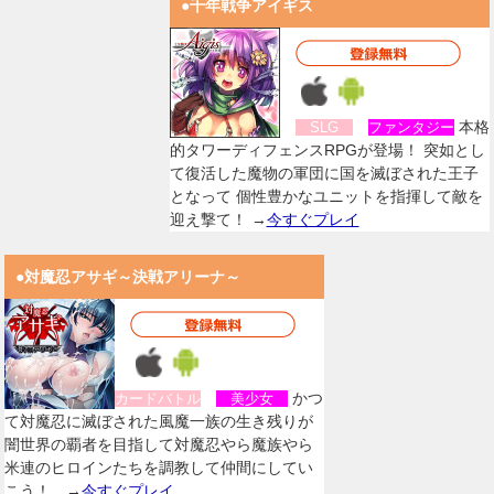
●千年戦争アイギス
本格
SLG
ファンタジー
的タワーディフェンスRPGが登場！ 突如とし
て復活した魔物の軍団に国を滅ぼされた王子
となって 個性豊かなユニットを指揮して敵を
迎え撃て！ →
今すぐプレイ
●対魔忍アサギ～決戦アリーナ～
かつ
カードバトル
美少女
て対魔忍に滅ぼされた風魔一族の生き残りが
闇世界の覇者を目指して対魔忍やら魔族やら
米連のヒロインたちを調教して仲間にしてい
こう！。→
今すぐプレイ