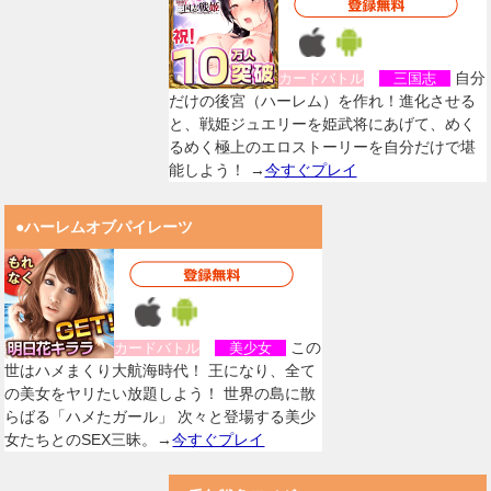
自分
カードバトル
三国志
だけの後宮（ハーレム）を作れ！進化させる
と、戦姫ジュエリーを姫武将にあげて、めく
るめく極上のエロストーリーを自分だけで堪
能しよう！ →
今すぐプレイ
●ハーレムオブパイレーツ
この
カードバトル
美少女
世はハメまくり大航海時代！ 王になり、全て
の美女をヤリたい放題しよう！ 世界の島に散
らばる「ハメたガール」 次々と登場する美少
女たちとのSEX三昧。→
今すぐプレイ