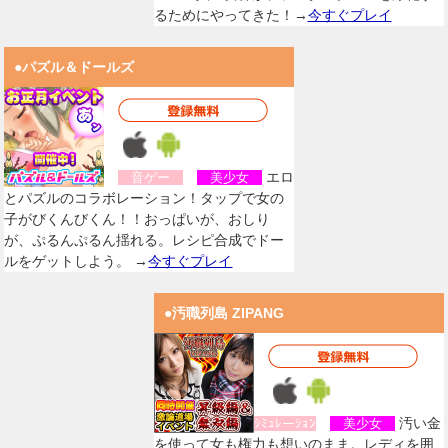
るためにやってきた！→
今すぐプレイ
●パズル＆ドールズ
エロ
音ゲー
美少女
とパズルのコラボレーション！タップで女の
子がびくんびくん！！おっぱいが、おしり
が、ぷるんぷるん揺れる。レシピ合成でドー
ルをゲットしよう。 →
今すぐプレイ
●汚職列島 ZIPANG
汚い金
ｼﾐｭﾚーｼｮﾝ
美少女
を使って女も権力も想いのまま。レディを囲