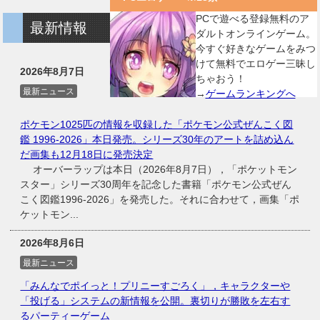
PCで遊べる登録無料のア
最新情報
ダルトオンラインゲーム。
今すぐ好きなゲームをみつ
けて無料でエロゲー三昧し
2026年8月7日
ちゃおう！
最新ニュース
→
ゲームランキングへ
ポケモン1025匹の情報を収録した「ポケモン公式ぜんこく図
鑑 1996-2026」本日発売。シリーズ30年のアートを詰め込ん
だ画集も12月18日に発売決定
オーバーラップは本日（2026年8月7日），「ポケットモン
スター」シリーズ30周年を記念した書籍「ポケモン公式ぜん
こく図鑑1996-2026」を発売した。それに合わせて，画集「ポ
ケットモン...
2026年8月6日
最新ニュース
「みんなでポイっと！プリニーすごろく」，キャラクターや
「投げる」システムの新情報を公開。裏切りが勝敗を左右す
るパーティーゲーム