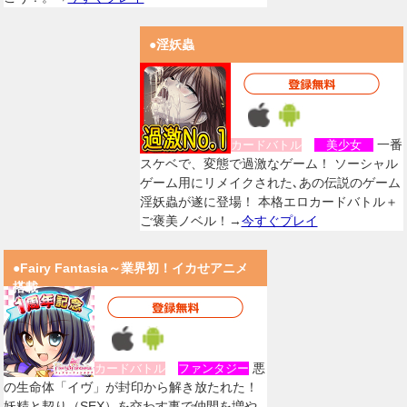
●淫妖蟲
一番
カードバトル
美少女
スケベで、変態で過激なゲーム！ ソーシャル
ゲーム用にリメイクされた､あの伝説のゲーム
淫妖蟲が遂に登場！ 本格エロカードバトル＋
ご褒美ノベル！→
今すぐプレイ
●Fairy Fantasia～業界初！イカせアニメ
搭載
悪
カードバトル
ファンタジー
の生命体「イヴ」が封印から解き放たれた！
妖精と契り（SEX）を交わす事で仲間を増や