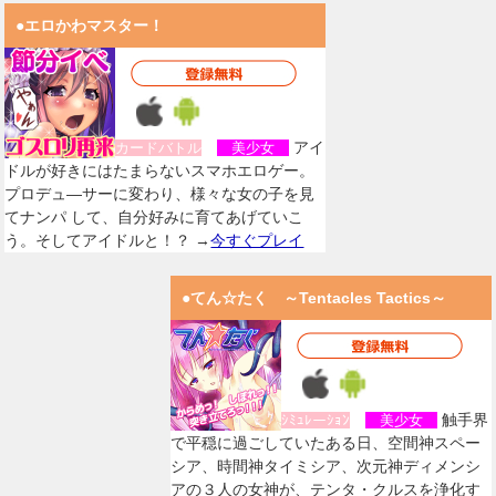
●エロかわマスター！
アイ
カードバトル
美少女
ドルが好きにはたまらないスマホエロゲー。
プロデュ―サーに変わり、様々な女の子を見
てナンパ して、自分好みに育てあげていこ
う。そしてアイドルと！？ →
今すぐプレイ
●てん☆たく ～Tentacles Tactics～
触手界
ｼﾐｭﾚーｼｮﾝ
美少女
で平穏に過ごしていたある日、空間神スペー
シア、時間神タイミシア、次元神ディメンシ
アの３人の女神が、テンタ・クルスを浄化す