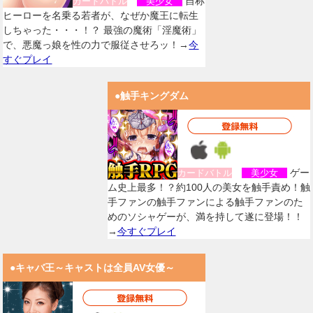
自称
カードバトル
美少女
ヒーローを名乗る若者が、なぜか魔王に転生
しちゃった・・・！？ 最強の魔術「淫魔術」
で、悪魔っ娘を性の力で服従させろッ！→
今
すぐプレイ
●触手キングダム
ゲー
カードバトル
美少女
ム史上最多！？約100人の美女を触手責め！触
手ファンの触手ファンによる触手ファンのた
めのソシャゲーが、満を持して遂に登場！！
→
今すぐプレイ
●キャバ王～キャストは全員AV女優～