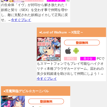
の生命体「イヴ」が封印から解き放たれた！
妖精と契り（SEX）を交わす事で仲間を増や
し、敵に支配された妖精はイカして正気に戻
せ。→
今すぐプレイ
●Lord of Walkure ～X指定～
PCで
RPG
美少女
もスマートフォンでもプレイ可能なハイクオ
リティ本格ブラウザカードゲーム。囚われの
美少女戦姫達を助け出して仲間にしよう！→
今すぐプレイ
●淫魔降臨デビル☆カーニバル