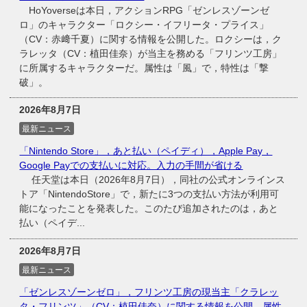
HoYoverseは本日，アクションRPG「ゼンレスゾーンゼ
ロ」のキャラクター「ロクシー・イフリータ・プライス」
（CV：赤﨑千夏）に関する情報を公開した。ロクシーは，ク
ラレッタ（CV：植田佳奈）が当主を務める「フリンツ工房」
に所属するキャラクターだ。属性は「風」で，特性は「撃
破」。
2026年8月7日
最新ニュース
「Nintendo Store」，あと払い（ペイディ），Apple Pay，
Google Payでの支払いに対応。入力の手間が省ける
任天堂は本日（2026年8月7日），同社の公式オンラインス
トア「NintendoStore」で，新たに3つの支払い方法が利用可
能になったことを発表した。このたび追加されたのは，あと
払い（ペイデ...
2026年8月7日
最新ニュース
「ゼンレスゾーンゼロ」，フリンツ工房の現当主「クラレッ
タ・フリンツ」（CV：植田佳奈）に関する情報を公開。属性