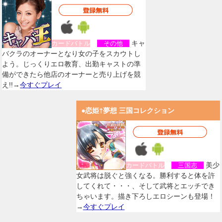
キャ
カードバトル
その他
バクラのオーナーとなり女の子をスカウトし
よう。じっくりエロ教育、出勤キャストの準
備ができたら他店のオーナーと売り上げを競
え!!→
今すぐプレイ
●恋姫†夢想 三国コレクション
美少
カードバトル
三国志
女武将は脱ぐと強くなる。勝利すると体を許
してくれて・・・、そして武将とエッチでき
ちゃいます。描き下ろしエロシーンも登場！
→
今すぐプレイ