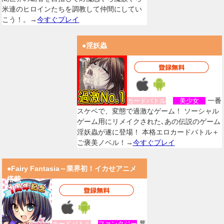
米連のヒロインたちを調教して仲間にしてい
こう！。→
今すぐプレイ
●淫妖蟲
一番
カードバトル
美少女
スケベで、変態で過激なゲーム！ ソーシャル
ゲーム用にリメイクされた､あの伝説のゲーム
淫妖蟲が遂に登場！ 本格エロカードバトル＋
ご褒美ノベル！→
今すぐプレイ
●Fairy Fantasia～業界初！イカせアニメ
搭載
悪
カードバトル
ファンタジー