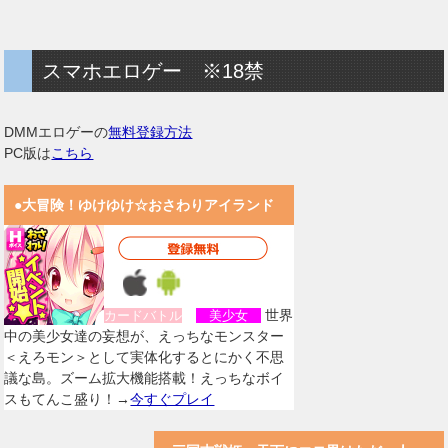
スマホエロゲー ※18禁
DMMエロゲーの
無料登録方法
PC版は
こちら
●大冒険！ゆけゆけ☆おさわりアイランド
世界
カードバトル
美少女
中の美少女達の妄想が、えっちなモンスター
＜えろモン＞として実体化するとにかく不思
議な島。ズーム拡大機能搭載！えっちなボイ
スもてんこ盛り！→
今すぐプレイ