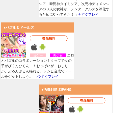
シア、時間神タイミシア、次元神ディメンシ
アの３人の女神が、テンタ・クルスを浄化す
るためにやってきた！→
今すぐプレイ
●パズル＆ドールズ
エロ
音ゲー
美少女
とパズルのコラボレーション！タップで女の
子がびくんびくん！！おっぱいが、おしり
が、ぷるんぷるん揺れる。レシピ合成でドー
ルをゲットしよう。 →
今すぐプレイ
●汚職列島 ZIPANG