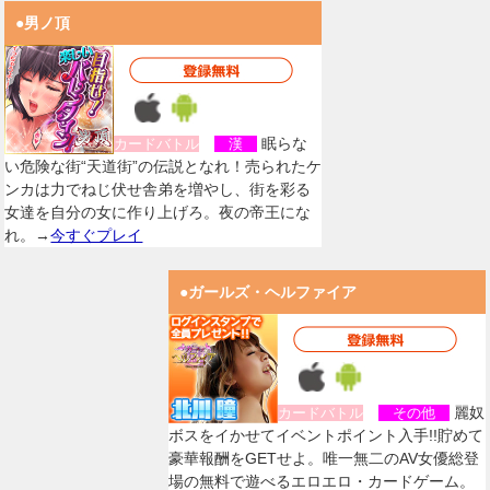
●男ノ頂
眠らな
カードバトル
漢
い危険な街“天道街”の伝説となれ！売られたケ
ンカは力でねじ伏せ舎弟を増やし、街を彩る
女達を自分の女に作り上げろ。夜の帝王にな
れ。→
今すぐプレイ
●ガールズ・ヘルファイア
麗奴
カードバトル
その他
ボスをイかせてイベントポイント入手!!貯めて
豪華報酬をGETせよ。唯一無二のAV女優総登
場の無料で遊べるエロエロ・カードゲーム。