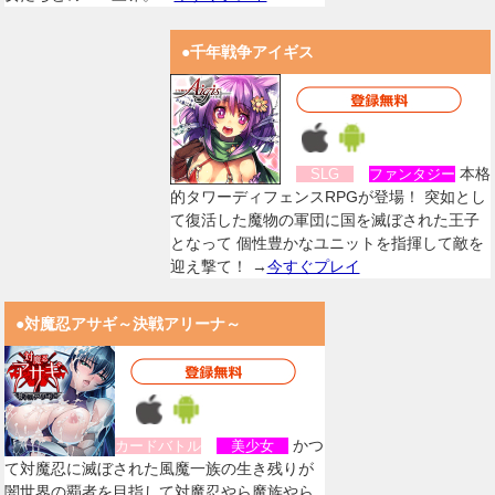
●千年戦争アイギス
本格
SLG
ファンタジー
的タワーディフェンスRPGが登場！ 突如とし
て復活した魔物の軍団に国を滅ぼされた王子
となって 個性豊かなユニットを指揮して敵を
迎え撃て！ →
今すぐプレイ
●対魔忍アサギ～決戦アリーナ～
かつ
カードバトル
美少女
て対魔忍に滅ぼされた風魔一族の生き残りが
闇世界の覇者を目指して対魔忍やら魔族やら