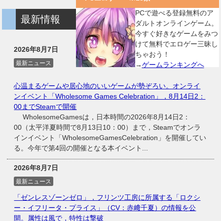
PCで遊べる登録無料のア
最新情報
ダルトオンラインゲーム。
今すぐ好きなゲームをみつ
けて無料でエロゲー三昧し
2026年8月7日
ちゃおう！
最新ニュース
→
ゲームランキングへ
心温まるゲームや居心地のいいゲームが勢ぞろい。オンライ
ンイベント「Wholesome Games Celebration」，8月14日2：
00までSteamで開催
WholesomeGamesは，日本時間の2026年8月14日2：
00（太平洋夏時間で8月13日10：00）まで，Steamでオンラ
インイベント「WholesomeGamesCelebration」を開催してい
る。今年で第4回の開催となる本イベント...
2026年8月7日
最新ニュース
「ゼンレスゾーンゼロ」，フリンツ工房に所属する「ロクシ
ー・イフリータ・プライス」（CV：赤﨑千夏）の情報を公
開。属性は風で，特性は撃破