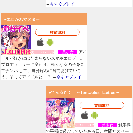
→
今すぐプレイ
●エロかわマスター！
アイ
カードバトル
美少女
ドルが好きにはたまらないスマホエロゲー。
プロデュ―サーに変わり、様々な女の子を見
てナンパ して、自分好みに育てあげていこ
う。そしてアイドルと！？ →
今すぐプレイ
●てん☆たく ～Tentacles Tactics～
触手界
ｼﾐｭﾚーｼｮﾝ
美少女
で平穏に過ごしていたある日、空間神スペー