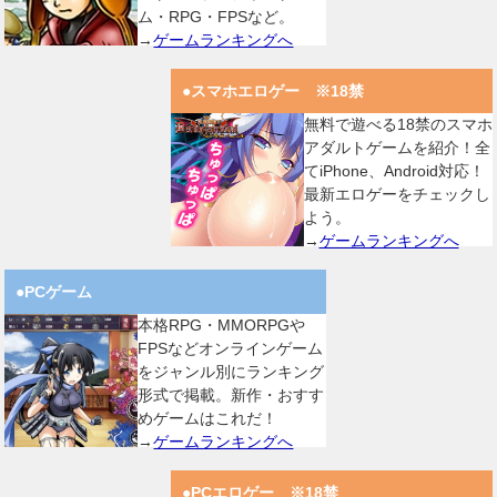
ム・RPG・FPSなど。
→
ゲームランキングへ
●スマホエロゲー ※18禁
無料で遊べる18禁のスマホ
アダルトゲームを紹介！全
てiPhone、Android対応！
最新エロゲーをチェックし
よう。
→
ゲームランキングへ
●PCゲーム
本格RPG・MMORPGや
FPSなどオンラインゲーム
をジャンル別にランキング
形式で掲載。新作・おすす
めゲームはこれだ！
→
ゲームランキングへ
●PCエロゲー ※18禁