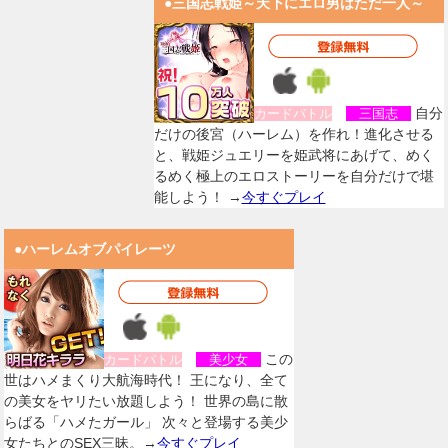
●三国志戦姫～天下にエロ男はただ一人～
自分
カードバトル
三国志
だけの後宮（ハーレム）を作れ！進化させる
と、戦姫ジュエリーを姫武将にあげて、めく
るめく極上のエロストーリーを自分だけで堪
能しよう！ →
今すぐプレイ
●ハーレムオブパイレーツ
この
カードバトル
美少女
世はハメまくり大航海時代！ 王になり、全て
の美女をヤリたい放題しよう！ 世界の島に散
らばる「ハメたガール」 次々と登場する美少
女たちとのSEX三昧。→
今すぐプレイ