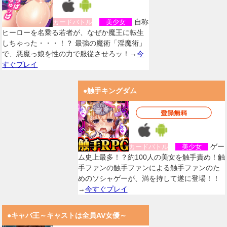
自称
カードバトル
美少女
ヒーローを名乗る若者が、なぜか魔王に転生
しちゃった・・・！？ 最強の魔術「淫魔術」
で、悪魔っ娘を性の力で服従させろッ！→
今
すぐプレイ
●触手キングダム
ゲー
カードバトル
美少女
ム史上最多！？約100人の美女を触手責め！触
手ファンの触手ファンによる触手ファンのた
めのソシャゲーが、満を持して遂に登場！！
→
今すぐプレイ
●キャバ王～キャストは全員AV女優～