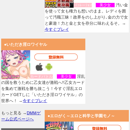
汚い金
ｼﾐｭﾚーｼｮﾝ
美少女
を使って女も権力も想いのまま。レディを囲
って汚職三昧！政界をのし上がり､金の力で女
と豪遊！力と金と女を存分に味わえるそ。→
今すぐプレイ
●いただき淫ロワイヤル
淫乱
カードバトル
美少女
の国を救うために乙女達が激戦へ!!乙女カード
を集めて激戦を勝ち抜こう！今すぐ淫乱エロ
カードGETしに「いただき淫ロワイヤル」の
世界へ！ →
今すぐプレイ
もっと見る →
DMMゲ
●エロがく～エロと科学と学園モノ～
ーム公式ページへ