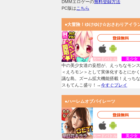
DMMエロゲーの
無料登録方法
PC版は
こちら
●大冒険！ゆけゆけ☆おさわりアイラ
カードバトル
美少
中の美少女達の妄想が、えっちなモン
＜えろモン＞として実体化するとにか
議な島。ズーム拡大機能搭載！えっち
スもてんこ盛り！→
今すぐプレイ
●ハーレムオブパイレーツ
カードバトル
美少