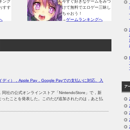
キング
今すぐ好きなゲームをみつ
おすす
けて無料でエロゲー三昧し
ちゃおう！
へ
→
ゲームランキングへ
ペイディ），Apple Pay，Google Payでの支払いに対応。入
ア
社の公式オンラインストア「NintendoStore」で，新
なったことを発表した。このたび追加されたのは，あと払