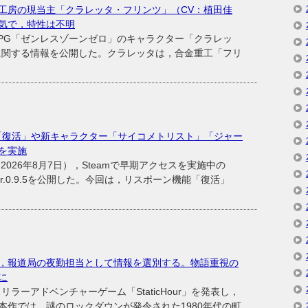
工房の現当主「クラレッタ・フリンツ」（CV：植田佳
気で，特性は不明
ンRPG「ゼンレスゾーンゼロ」のキャラクター「クラレッ
に関する情報を公開した。クラレッタは，合金重工「フリ
機能「復活」や新キャラクター「サイコメトリスト」「ジャー
を実施
26年8月7日），Steamで早期アクセスを実施中の
ver.0.9.5を公開した。今回は，リスポーン機能「復活」
，報道局の夜勤担当として情報を選別する。物語重視の
表に
C向けスリラーアドベンチャーゲーム「StaticHour」を発表し，
本作では，謎のロックダウンが発令された1980年代の町