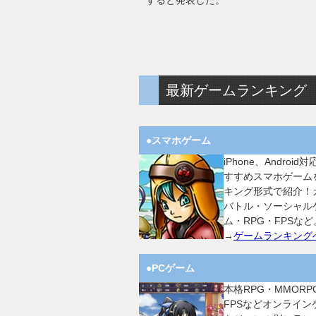
すると発表した。
最新ゲームランキング
●スマホゲーム
iPhone、Android
すすめスマホゲーム
キング形式で紹介！
バトル・ソーシャル
ム・RPG・FPSなど
→
ゲームランキング
●PCゲーム
本格RPG・MMORP
FPSなどオンライン