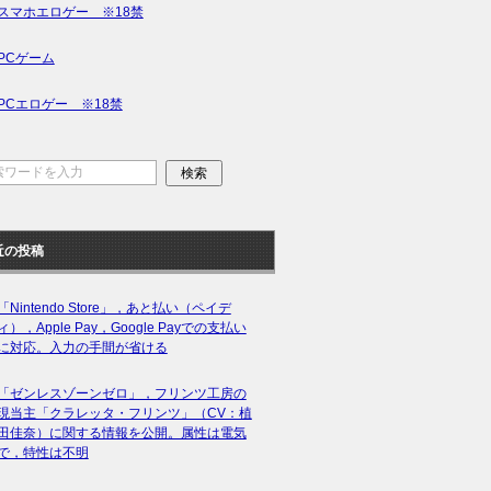
スマホエロゲー ※18禁
PCゲーム
PCエロゲー ※18禁
近の投稿
「Nintendo Store」，あと払い（ペイデ
ィ），Apple Pay，Google Payでの支払い
に対応。入力の手間が省ける
「ゼンレスゾーンゼロ」，フリンツ工房の
現当主「クラレッタ・フリンツ」（CV：植
田佳奈）に関する情報を公開。属性は電気
で，特性は不明