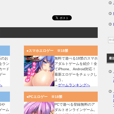
●スマホエロゲー ※18禁
対応のお
無料で遊べる18禁のスマホ
最
をラン
アダルトゲームを紹介！全
カード
てiPhone、Android対応！
ゲー
最新エロゲーをチェックし
。
よう。
へ
→
ゲームランキングへ
●PCエロゲー ※18禁
Gや
PCで遊べる登録無料のア
ゲーム
ダルトオンラインゲーム。