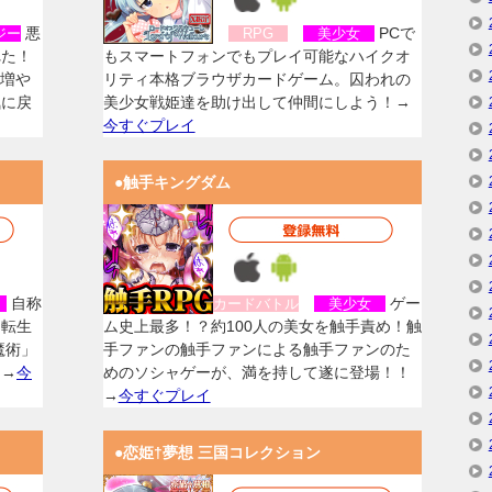
悪
PCで
ジー
RPG
美少女
れた！
もスマートフォンでもプレイ可能なハイクオ
を増や
リティ本格ブラウザカードゲーム。囚われの
気に戻
美少女戦姫達を助け出して仲間にしよう！→
今すぐプレイ
●触手キングダム
自称
ゲー
女
カードバトル
美少女
に転生
ム史上最多！？約100人の美女を触手責め！触
魔術」
手ファンの触手ファンによる触手ファンのた
！→
今
めのソシャゲーが、満を持して遂に登場！！
→
今すぐプレイ
●恋姫†夢想 三国コレクション