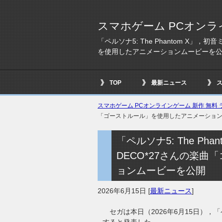
スマホゲーム PCオンラ
「ペルソナ5: The Phantom X
を使用したアニメーションムービーを
TOP
最新ニュース
スマホゲーム PCオンラインゲーム 新作 無料 ラ
「ゴーストルール」を使用したアニメーショ
「ペルソナ5: The P
DECO*27さんの楽
ョンムービーを公開
2026年6月15日
[
最新ニュース
]
セガは本日（2026年6月15日），「ペ