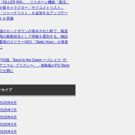
「KILLER INN」，リスポーン機能「復活」
や新キャラクター「サイコメトリスト」
「ジャーナリスト」を追加するアップデー
トを実施
謎のロックダウンが発令された町で，報道
局の夜勤担当として情報を選別する。物語
重視のスリラーADV「Static Hour」が発表
に
PS5版「Back to the Dawn 〜ブレイク･ザ･
アニマル･プリズン〜」，体験版がPS Store
で公開に
ーカイブ
2026年8月
2026年7月
2026年6月
2026年5月
2026年4月