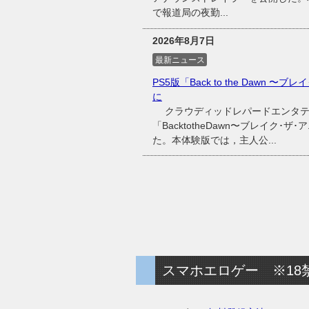
で報道局の夜勤...
2026年8月7日
最新ニュース
PS5版「Back to the Dawn 
に
クラウディッドレパードエンタテイン
「BacktotheDawn〜ブレイク･
た。本体験版では，主人公...
スマホエロゲー ※18