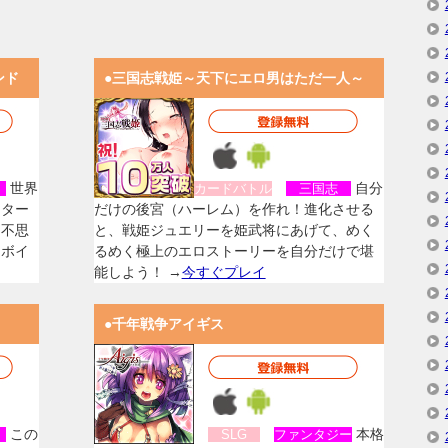
ンド
●三国志戦姫～天下にエロ男はただ一人～
世界
自分
女
カードバトル
三国志
スター
だけの後宮（ハーレム）を作れ！進化させる
く不思
と、戦姫ジュエリーを姫武将にあげて、めく
なボイ
るめく極上のエロストーリーを自分だけで堪
能しよう！ →
今すぐプレイ
●千年戦争アイギス
この
本格
女
SLG
ファンタジー