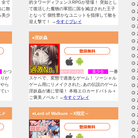
、全て
的タワーディフェンスRPGが登場！ 突如とし
島に散
て復活した魔物の軍団に国を滅ぼされた王子
る美少
となって 個性豊かなユニットを指揮して敵を
迎え撃て！ →
今すぐプレイ
●淫妖蟲
かつ
一番
女
カードバトル
美少女
残りが
スケベで、変態で過激なゲーム！ ソーシャル
族やら
ゲーム用にリメイクされた､あの伝説のゲーム
してい
淫妖蟲が遂に登場！ 本格エロカードバトル＋
ご褒美ノベル！→
今すぐプレイ
ニメ
●Lord of Walkure ～X指定～