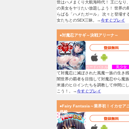
世はハメまくり大航海時代！ 王になり
の美女をヤリたい放題しよう！ 世界の
らばる「ハメたガール」 次々と登場す
女たちとのSEX三昧。→
今すぐプレイ
●対魔忍アサギ～決戦アリーナ～
カードバトル
美少
て対魔忍に滅ぼされた風魔一族の生き
闇世界の覇者を目指して対魔忍やら魔
米連のヒロインたちを調教して仲間に
こう！。→
今すぐプレイ
●Fairy Fantasia～業界初！イカせア
搭載