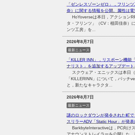
「ゼンレスゾーンゼロ」，フリンツ
奈）に関する情報を公開。属性は電
HoYoverseは本日，アクショ
タ・フリンツ」（CV：植田佳奈）
ンツ工房」を...
2026年8月7日
最新ニュース
「KILLER INN」，リスポーン
ナリスト」を追加するアップデート
スクウェア・エニックスは本日（20
「KILLERINN」について，パッチ
と，新たなキャラクタ...
2026年8月7日
最新ニュース
謎のロックダウンが発令された町で
スリラーADV「Static Hour」が発
BarkbyteInteractiveは，P
アナウンストレイラーを公開した。