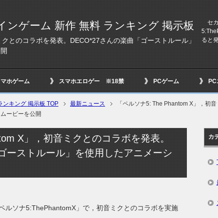
セガは
インゲーム 新作 無料 ランキング 掲示板
5:T
ると
」，初音ミクとのコラボを発表。DECO*27さんの楽曲「ゴーストルール」
公開
スマホゲーム
スマホエロゲー ※18禁
PCゲーム
P
ンキング 掲示板 TOP
最新ニュース
「ペルソナ5: The Phantom X」
ンムービーを公開
hantom X」，初音ミクとのコラボを発表。
カ
曲「ゴーストルール」を使用したアニメーシ
ルソナ5:ThePhantomX」で，初音ミクとのコラボを実施