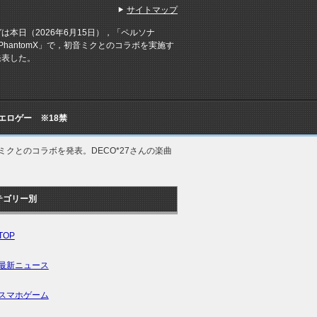
サイトマップ
本日（2026年6月15日），「ペルソナ
hePhantomX」で，初音ミクとのコラボを実施す
発表した。
Cエロゲー ※18禁
，初音ミクとのコラボを発表。DECO*27さんの楽曲
テゴリー別
TOP
最新ニュース
スマホゲーム