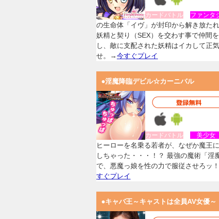
カードバトル
ファンタ
の生命体「イヴ」が封印から解き放た
妖精と契り（SEX）を交わす事で仲間
し、敵に支配された妖精はイカして正
せ。→
今すぐプレイ
●淫魔降臨デビル☆カーニバル
カードバトル
美少
ヒーローを名乗る若者が、なぜか魔王
しちゃった・・・！？ 最強の魔術「淫
で、悪魔っ娘を性の力で服従させろッ
すぐプレイ
●キャバ王～キャストは全員AV女優～