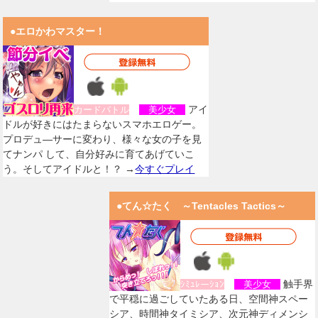
●エロかわマスター！
アイ
カードバトル
美少女
ドルが好きにはたまらないスマホエロゲー。
プロデュ―サーに変わり、様々な女の子を見
てナンパ して、自分好みに育てあげていこ
う。そしてアイドルと！？ →
今すぐプレイ
●てん☆たく ～Tentacles Tactics～
触手界
ｼﾐｭﾚーｼｮﾝ
美少女
で平穏に過ごしていたある日、空間神スペー
シア、時間神タイミシア、次元神ディメンシ