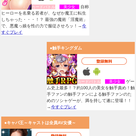
自称
カードバトル
美少女
ヒーローを名乗る若者が、なぜか魔王に転生
しちゃった・・・！？ 最強の魔術「淫魔術」
で、悪魔っ娘を性の力で服従させろッ！→
今
すぐプレイ
●触手キングダム
ゲー
カードバトル
美少女
ム史上最多！？約100人の美女を触手責め！触
手ファンの触手ファンによる触手ファンのた
めのソシャゲーが、満を持して遂に登場！！
→
今すぐプレイ
●キャバ王～キャストは全員AV女優～