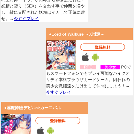
妖精と契り（SEX）を交わす事で仲間を増や
し、敵に支配された妖精はイカして正気に戻
せ。→
今すぐプレイ
●Lord of Walkure ～X指定～
PCで
RPG
美少女
もスマートフォンでもプレイ可能なハイクオ
リティ本格ブラウザカードゲーム。囚われの
美少女戦姫達を助け出して仲間にしよう！→
今すぐプレイ
●淫魔降臨デビル☆カーニバル