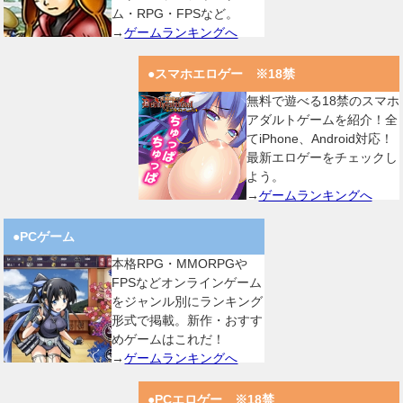
ム・RPG・FPSなど。
→
ゲームランキングへ
●スマホエロゲー ※18禁
無料で遊べる18禁のスマホ
アダルトゲームを紹介！全
てiPhone、Android対応！
最新エロゲーをチェックし
よう。
→
ゲームランキングへ
●PCゲーム
本格RPG・MMORPGや
FPSなどオンラインゲーム
をジャンル別にランキング
形式で掲載。新作・おすす
めゲームはこれだ！
→
ゲームランキングへ
●PCエロゲー ※18禁