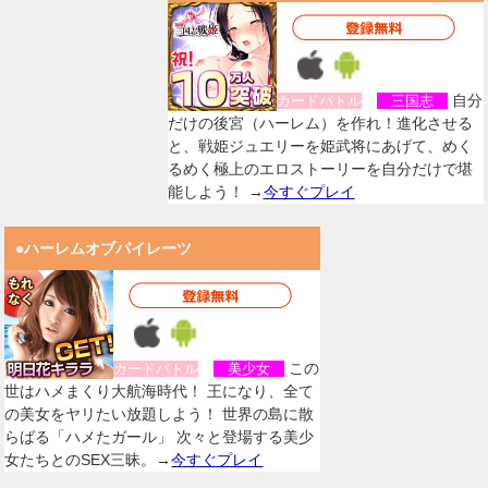
自分
カードバトル
三国志
だけの後宮（ハーレム）を作れ！進化させる
と、戦姫ジュエリーを姫武将にあげて、めく
るめく極上のエロストーリーを自分だけで堪
能しよう！ →
今すぐプレイ
●ハーレムオブパイレーツ
この
カードバトル
美少女
世はハメまくり大航海時代！ 王になり、全て
の美女をヤリたい放題しよう！ 世界の島に散
らばる「ハメたガール」 次々と登場する美少
女たちとのSEX三昧。→
今すぐプレイ