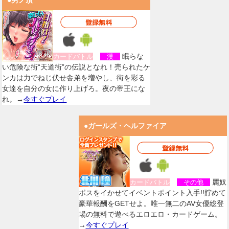
●男ノ頂
眠らな
カードバトル
漢
い危険な街“天道街”の伝説となれ！売られたケ
ンカは力でねじ伏せ舎弟を増やし、街を彩る
女達を自分の女に作り上げろ。夜の帝王にな
れ。→
今すぐプレイ
●ガールズ・ヘルファイア
麗奴
カードバトル
その他
ボスをイかせてイベントポイント入手!!貯めて
豪華報酬をGETせよ。唯一無二のAV女優総登
場の無料で遊べるエロエロ・カードゲーム。
→
今すぐプレイ