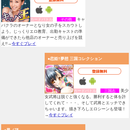
キャ
カードバトル
その他
バクラのオーナーとなり女の子をスカウトし
よう。じっくりエロ教育、出勤キャストの準
備ができたら他店のオーナーと売り上げを競
え!!→
今すぐプレイ
●恋姫†夢想 三国コレクション
美少
カードバトル
三国志
女武将は脱ぐと強くなる。勝利すると体を許
してくれて・・・、そして武将とエッチでき
ちゃいます。描き下ろしエロシーンも登場！
→
今すぐプレイ