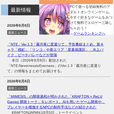
PCで遊べる登録無料のア
最新情報
ダルトオンラインゲーム。
今すぐ好きなゲームをみつ
けて無料でエロゲー三昧し
2026年8月8日
ちゃおう！
最新ニュース
→
ゲームランキングへ
「NTE」Ver.1.3「霧月夜に星還りて」予告番組まとめ。新キ
ャラ「残虹」「リンコ」や新エリア「星暮保護区」，水上バ
イク，ビーチバレーなどが登場
本日（2026年8月8日）配信された
「NTE:NevernesstoEverness」のVer.1.3「霧月夜に星還り
て」の情報をまとめてお届けする。
2026年8月8日
最新ニュース
「MIMESIS」の開発過程が明かされた「KRAFTON × ReLU
Games 開発トーク」をレポート。AIを用いたゲーム開発や，
プレイヤーを模倣するNPCの制作手法などが紹介された
KRAFTONJAPANは8月5日，トークイベント