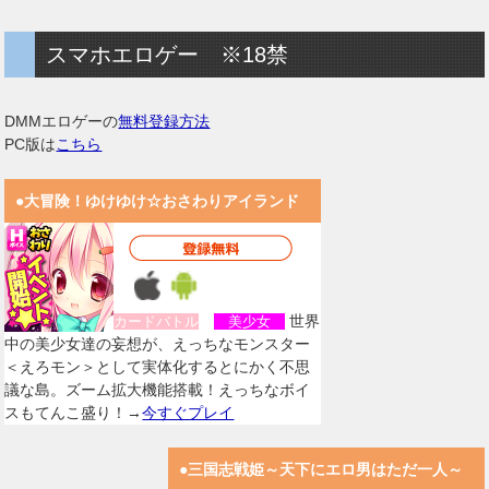
スマホエロゲー ※18禁
DMMエロゲーの
無料登録方法
PC版は
こちら
●大冒険！ゆけゆけ☆おさわりアイランド
世界
カードバトル
美少女
中の美少女達の妄想が、えっちなモンスター
＜えろモン＞として実体化するとにかく不思
議な島。ズーム拡大機能搭載！えっちなボイ
スもてんこ盛り！→
今すぐプレイ
●三国志戦姫～天下にエロ男はただ一人～