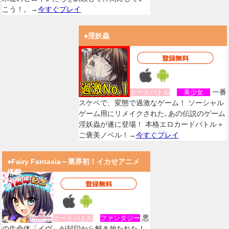
こう！。→
今すぐプレイ
●淫妖蟲
一番
カードバトル
美少女
スケベで、変態で過激なゲーム！ ソーシャル
ゲーム用にリメイクされた､あの伝説のゲーム
淫妖蟲が遂に登場！ 本格エロカードバトル＋
ご褒美ノベル！→
今すぐプレイ
●Fairy Fantasia～業界初！イカせアニメ
搭載
悪
カードバトル
ファンタジー
の生命体「イヴ」が封印から解き放たれた！