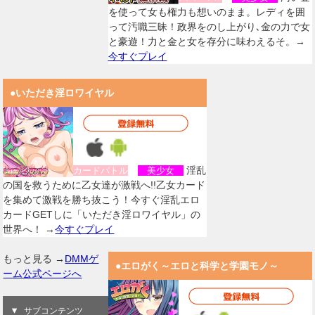
を使って女も権力も想いのまま。レディを囲
って汚職三昧！政界をのし上がり､金の力で女
と豪遊！力と金と女を存分に味わえるそ。→
今すぐプレイ
●いただき淫ロワイヤル
淫乱
カードバトル
美少女
の国を救うために乙女達が激戦へ!!乙女カード
を集めて激戦を勝ち抜こう！今すぐ淫乱エロ
カードGETしに「いただき淫ロワイヤル」の
世界へ！ →
今すぐプレイ
もっと見る →
DMMゲ
●エロがく～エロと科学と学園モノ～
ーム公式ページへ
サブコンテンツ