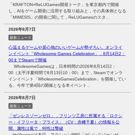
「KRAFTON×ReLUGames開発トーク」を東京都内で開催
し，AIをゲーム開発に活用する取り組みと，その具体例となる
「MIMESIS」の開発に関して，ReLUGamesのスタ...
2026年8月7日
最新ニュース
心温まるゲームや居心地のいいゲームが勢ぞろい。オンライ
ンイベント「Wholesome Games Celebration」，8月14日2：
00までSteamで開催
WholesomeGamesは，日本時間の2026年8月14日2：
00（太平洋夏時間で8月13日10：00）まで，Steamでオンラ
インイベント「WholesomeGamesCelebration」を開催してい
る。今年で第4回の開催となる本イベント...
2026年8月7日
最新ニュース
「ゼンレスゾーンゼロ」，フリンツ工房に所属する「ロクシ
ー・イフリータ・プライス」（CV：赤﨑千夏）の情報を公
開。属性は風で，特性は撃破
HoYoverseは本日，アクションRPG「ゼンレスゾーンゼ