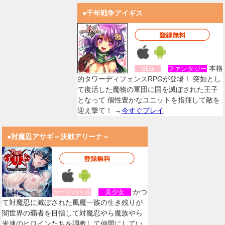
●千年戦争アイギス
本格
SLG
ファンタジー
的タワーディフェンスRPGが登場！ 突如とし
て復活した魔物の軍団に国を滅ぼされた王子
となって 個性豊かなユニットを指揮して敵を
迎え撃て！ →
今すぐプレイ
●対魔忍アサギ～決戦アリーナ～
かつ
カードバトル
美少女
て対魔忍に滅ぼされた風魔一族の生き残りが
闇世界の覇者を目指して対魔忍やら魔族やら
米連のヒロインたちを調教して仲間にしてい