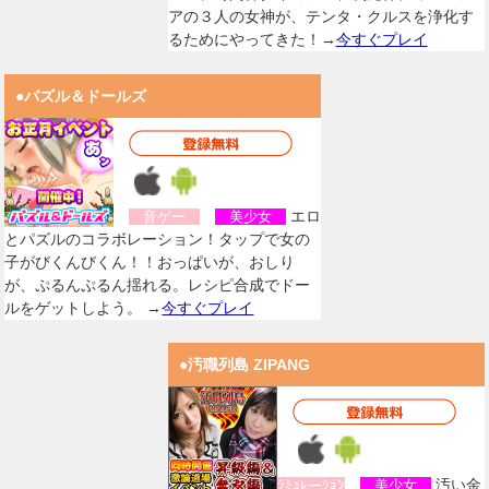
アの３人の女神が、テンタ・クルスを浄化す
るためにやってきた！→
今すぐプレイ
●パズル＆ドールズ
エロ
音ゲー
美少女
とパズルのコラボレーション！タップで女の
子がびくんびくん！！おっぱいが、おしり
が、ぷるんぷるん揺れる。レシピ合成でドー
ルをゲットしよう。 →
今すぐプレイ
●汚職列島 ZIPANG
汚い金
ｼﾐｭﾚーｼｮﾝ
美少女