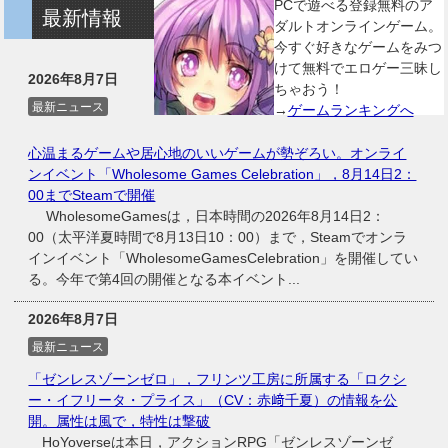
PCで遊べる登録無料のア
最新情報
ダルトオンラインゲーム。
今すぐ好きなゲームをみつ
けて無料でエロゲー三昧し
2026年8月7日
ちゃおう！
最新ニュース
→
ゲームランキングへ
心温まるゲームや居心地のいいゲームが勢ぞろい。オンライ
ンイベント「Wholesome Games Celebration」，8月14日2：
00までSteamで開催
WholesomeGamesは，日本時間の2026年8月14日2：
00（太平洋夏時間で8月13日10：00）まで，Steamでオンラ
インイベント「WholesomeGamesCelebration」を開催してい
る。今年で第4回の開催となる本イベント...
2026年8月7日
最新ニュース
「ゼンレスゾーンゼロ」，フリンツ工房に所属する「ロクシ
ー・イフリータ・プライス」（CV：赤﨑千夏）の情報を公
開。属性は風で，特性は撃破
HoYoverseは本日，アクションRPG「ゼンレスゾーンゼ