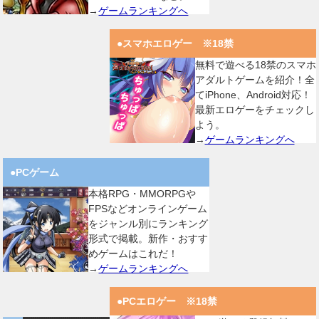
→
ゲームランキングへ
●スマホエロゲー ※18禁
無料で遊べる18禁のスマホ
アダルトゲームを紹介！全
てiPhone、Android対応！
最新エロゲーをチェックし
よう。
→
ゲームランキングへ
●PCゲーム
本格RPG・MMORPGや
FPSなどオンラインゲーム
をジャンル別にランキング
形式で掲載。新作・おすす
めゲームはこれだ！
→
ゲームランキングへ
●PCエロゲー ※18禁