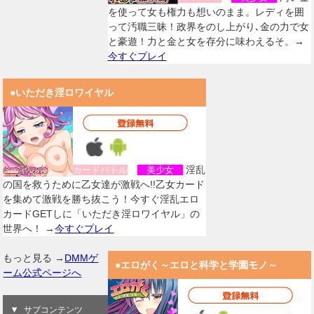
を使って女も権力も想いのまま。レディを囲
って汚職三昧！政界をのし上がり､金の力で女
と豪遊！力と金と女を存分に味わえるそ。→
今すぐプレイ
●いただき淫ロワイヤル
淫乱
カードバトル
美少女
の国を救うために乙女達が激戦へ!!乙女カード
を集めて激戦を勝ち抜こう！今すぐ淫乱エロ
カードGETしに「いただき淫ロワイヤル」の
世界へ！ →
今すぐプレイ
もっと見る →
DMMゲ
●エロがく～エロと科学と学園モノ～
ーム公式ページへ
サブコンテンツ