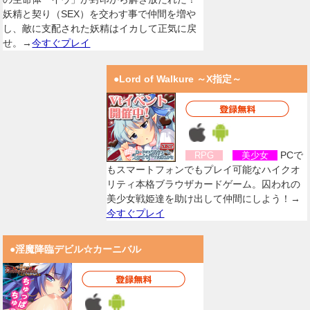
妖精と契り（SEX）を交わす事で仲間を増や
し、敵に支配された妖精はイカして正気に戻
せ。→
今すぐプレイ
●Lord of Walkure ～X指定～
PCで
RPG
美少女
もスマートフォンでもプレイ可能なハイクオ
リティ本格ブラウザカードゲーム。囚われの
美少女戦姫達を助け出して仲間にしよう！→
今すぐプレイ
●淫魔降臨デビル☆カーニバル