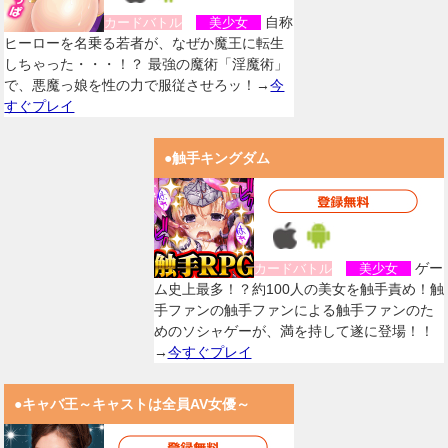
自称
カードバトル
美少女
ヒーローを名乗る若者が、なぜか魔王に転生
しちゃった・・・！？ 最強の魔術「淫魔術」
で、悪魔っ娘を性の力で服従させろッ！→
今
すぐプレイ
●触手キングダム
ゲー
カードバトル
美少女
ム史上最多！？約100人の美女を触手責め！触
手ファンの触手ファンによる触手ファンのた
めのソシャゲーが、満を持して遂に登場！！
→
今すぐプレイ
●キャバ王～キャストは全員AV女優～