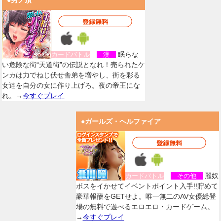
●男ノ頂
眠らな
カードバトル
漢
い危険な街“天道街”の伝説となれ！売られたケ
ンカは力でねじ伏せ舎弟を増やし、街を彩る
女達を自分の女に作り上げろ。夜の帝王にな
れ。→
今すぐプレイ
●ガールズ・ヘルファイア
麗奴
カードバトル
その他
ボスをイかせてイベントポイント入手!!貯めて
豪華報酬をGETせよ。唯一無二のAV女優総登
場の無料で遊べるエロエロ・カードゲーム。
→
今すぐプレイ