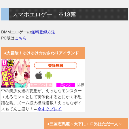
スマホエロゲー ※18禁
DMMエロゲーの
無料登録方法
PC版は
こちら
●大冒険！ゆけゆけ☆おさわりアイランド
世界
カードバトル
美少女
中の美少女達の妄想が、えっちなモンスター
＜えろモン＞として実体化するとにかく不思
議な島。ズーム拡大機能搭載！えっちなボイ
スもてんこ盛り！→
今すぐプレイ
●三国志戦姫～天下にエロ男はただ一人～