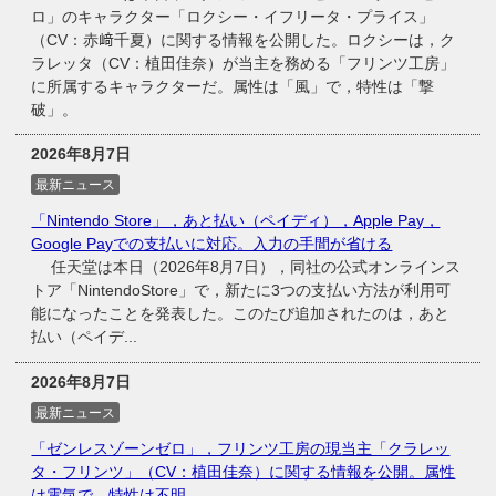
ロ」のキャラクター「ロクシー・イフリータ・プライス」
（CV：赤﨑千夏）に関する情報を公開した。ロクシーは，ク
ラレッタ（CV：植田佳奈）が当主を務める「フリンツ工房」
に所属するキャラクターだ。属性は「風」で，特性は「撃
破」。
2026年8月7日
最新ニュース
「Nintendo Store」，あと払い（ペイディ），Apple Pay，
Google Payでの支払いに対応。入力の手間が省ける
任天堂は本日（2026年8月7日），同社の公式オンラインス
トア「NintendoStore」で，新たに3つの支払い方法が利用可
能になったことを発表した。このたび追加されたのは，あと
払い（ペイデ...
2026年8月7日
最新ニュース
「ゼンレスゾーンゼロ」，フリンツ工房の現当主「クラレッ
タ・フリンツ」（CV：植田佳奈）に関する情報を公開。属性
は電気で，特性は不明