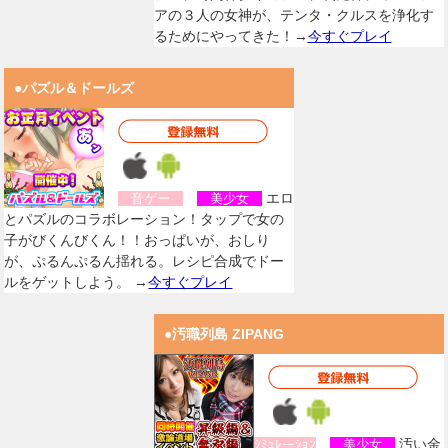
アの３人の女神が、テンタ・クルスを浄化す
るためにやってきた！→
今すぐプレイ
●パズル＆ドールズ
エロ
音ゲー
美少女
とパズルのコラボレーション！タップで女の
子がびくんびくん！！おっぱいが、おしり
が、ぷるんぷるん揺れる。レシピ合成でドー
ルをゲットしよう。 →
今すぐプレイ
●汚職列島 ZIPANG
汚い金
ｼﾐｭﾚーｼｮﾝ
美少女