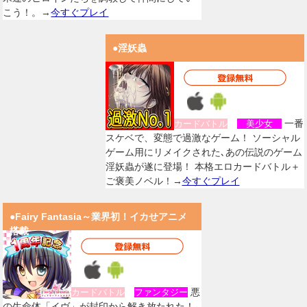
こう！。→
今すぐプレイ
●淫妖蟲
一番
カードバトル
美少女
スケベで、変態で過激なゲーム！ ソーシャル
ゲーム用にリメイクされた､あの伝説のゲーム
淫妖蟲が遂に登場！ 本格エロカードバトル＋
ご褒美ノベル！→
今すぐプレイ
●Fairy Fantasia～業界初！イカせアニメ
搭載
悪
カードバトル
ファンタジー
の生命体「イヴ」が封印から解き放たれた！