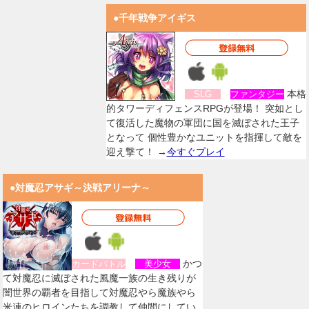
●千年戦争アイギス
本格
SLG
ファンタジー
的タワーディフェンスRPGが登場！ 突如とし
て復活した魔物の軍団に国を滅ぼされた王子
となって 個性豊かなユニットを指揮して敵を
迎え撃て！ →
今すぐプレイ
●対魔忍アサギ～決戦アリーナ～
かつ
カードバトル
美少女
て対魔忍に滅ぼされた風魔一族の生き残りが
闇世界の覇者を目指して対魔忍やら魔族やら
米連のヒロインたちを調教して仲間にしてい