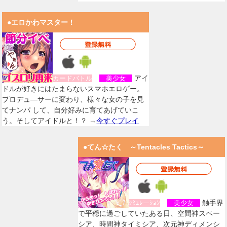
●エロかわマスター！
アイ
カードバトル
美少女
ドルが好きにはたまらないスマホエロゲー。
プロデュ―サーに変わり、様々な女の子を見
てナンパ して、自分好みに育てあげていこ
う。そしてアイドルと！？ →
今すぐプレイ
●てん☆たく ～Tentacles Tactics～
触手界
ｼﾐｭﾚーｼｮﾝ
美少女
で平穏に過ごしていたある日、空間神スペー
シア、時間神タイミシア、次元神ディメンシ