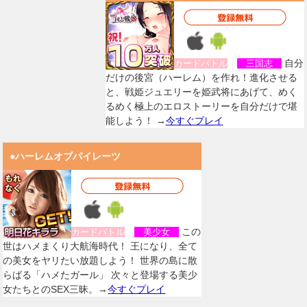
自分
カードバトル
三国志
だけの後宮（ハーレム）を作れ！進化させる
と、戦姫ジュエリーを姫武将にあげて、めく
るめく極上のエロストーリーを自分だけで堪
能しよう！ →
今すぐプレイ
●ハーレムオブパイレーツ
この
カードバトル
美少女
世はハメまくり大航海時代！ 王になり、全て
の美女をヤリたい放題しよう！ 世界の島に散
らばる「ハメたガール」 次々と登場する美少
女たちとのSEX三昧。→
今すぐプレイ