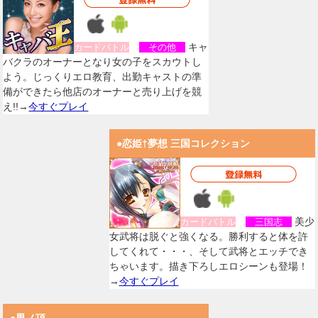
キャ
カードバトル
その他
バクラのオーナーとなり女の子をスカウトし
よう。じっくりエロ教育、出勤キャストの準
備ができたら他店のオーナーと売り上げを競
え!!→
今すぐプレイ
●恋姫†夢想 三国コレクション
美少
カードバトル
三国志
女武将は脱ぐと強くなる。勝利すると体を許
してくれて・・・、そして武将とエッチでき
ちゃいます。描き下ろしエロシーンも登場！
→
今すぐプレイ