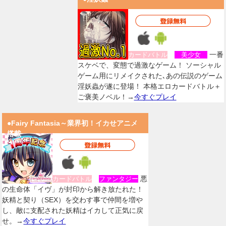
一番
カードバトル
美少女
スケベで、変態で過激なゲーム！ ソーシャル
ゲーム用にリメイクされた､あの伝説のゲーム
淫妖蟲が遂に登場！ 本格エロカードバトル＋
ご褒美ノベル！→
今すぐプレイ
●Fairy Fantasia～業界初！イカせアニメ
搭載
悪
カードバトル
ファンタジー
の生命体「イヴ」が封印から解き放たれた！
妖精と契り（SEX）を交わす事で仲間を増や
し、敵に支配された妖精はイカして正気に戻
せ。→
今すぐプレイ