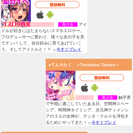
アイ
カードバトル
美少女
ドルが好きにはたまらないスマホエロゲー。
プロデュ―サーに変わり、様々な女の子を見
てナンパ して、自分好みに育てあげていこ
う。そしてアイドルと！？ →
今すぐプレイ
●てん☆たく ～Tentacles Tactics～
触手界
ｼﾐｭﾚーｼｮﾝ
美少女
で平穏に過ごしていたある日、空間神スペー
シア、時間神タイミシア、次元神ディメンシ
アの３人の女神が、テンタ・クルスを浄化す
るためにやってきた！→
今すぐプレイ