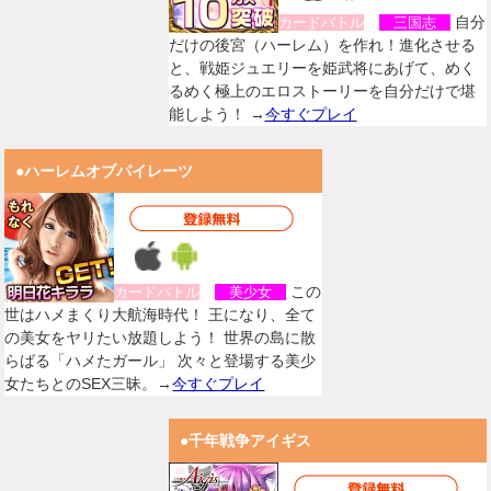
自分
カードバトル
三国志
だけの後宮（ハーレム）を作れ！進化させる
と、戦姫ジュエリーを姫武将にあげて、めく
るめく極上のエロストーリーを自分だけで堪
能しよう！ →
今すぐプレイ
●ハーレムオブパイレーツ
この
カードバトル
美少女
世はハメまくり大航海時代！ 王になり、全て
の美女をヤリたい放題しよう！ 世界の島に散
らばる「ハメたガール」 次々と登場する美少
女たちとのSEX三昧。→
今すぐプレイ
●千年戦争アイギス