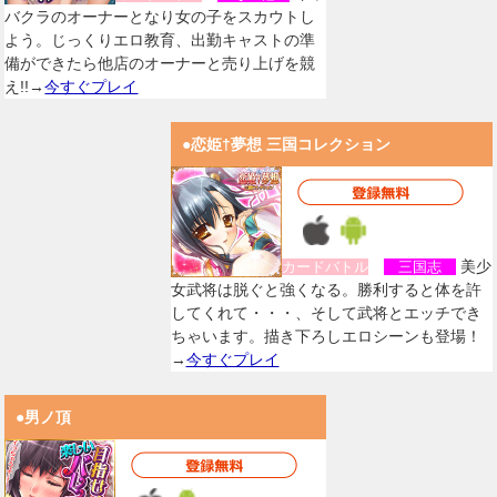
バクラのオーナーとなり女の子をスカウトし
よう。じっくりエロ教育、出勤キャストの準
備ができたら他店のオーナーと売り上げを競
え!!→
今すぐプレイ
●恋姫†夢想 三国コレクション
美少
カードバトル
三国志
女武将は脱ぐと強くなる。勝利すると体を許
してくれて・・・、そして武将とエッチでき
ちゃいます。描き下ろしエロシーンも登場！
→
今すぐプレイ
●男ノ頂