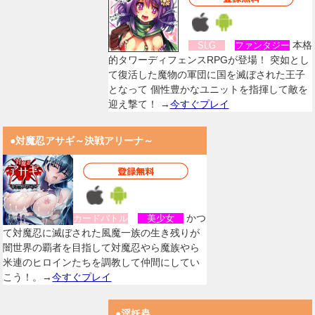
本格
SLG
ファンタジー
的タワーディフェンスRPGが登場！ 突如とし
て復活した魔物の軍団に国を滅ぼされた王子
となって 個性豊かなユニットを指揮して敵を
迎え撃て！ →
今すぐプレイ
●対魔忍アサギ～決戦アリーナ～
かつ
カードバトル
美少女
て対魔忍に滅ぼされた風魔一族の生き残りが
闇世界の覇者を目指して対魔忍やら魔族やら
米連のヒロインたちを調教して仲間にしてい
こう！。→
今すぐプレイ
●淫妖蟲