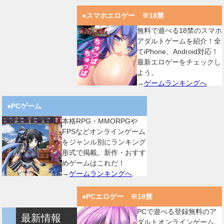
●スマホエロゲー ※18禁
無料で遊べる18禁のスマホ
アダルトゲームを紹介！全
てiPhone、Android対応！
最新エロゲーをチェックし
よう。
→
ゲームランキングへ
●PCゲーム
本格RPG・MMORPGや
FPSなどオンラインゲーム
をジャンル別にランキング
形式で掲載。新作・おすす
めゲームはこれだ！
→
ゲームランキングへ
●PCエロゲー ※18禁
PCで遊べる登録無料のア
最新情報
ダルトオンラインゲーム。