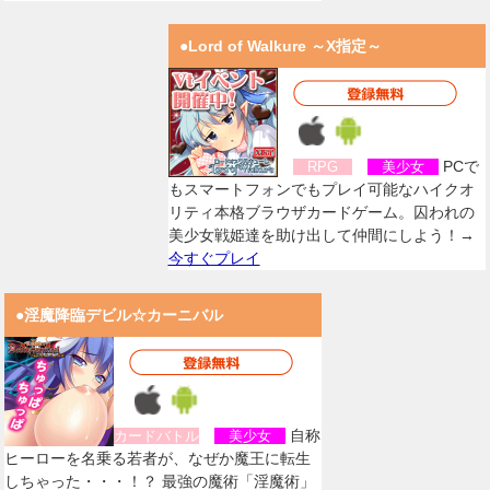
●Lord of Walkure ～X指定～
PCで
RPG
美少女
もスマートフォンでもプレイ可能なハイクオ
リティ本格ブラウザカードゲーム。囚われの
美少女戦姫達を助け出して仲間にしよう！→
今すぐプレイ
●淫魔降臨デビル☆カーニバル
自称
カードバトル
美少女
ヒーローを名乗る若者が、なぜか魔王に転生
しちゃった・・・！？ 最強の魔術「淫魔術」