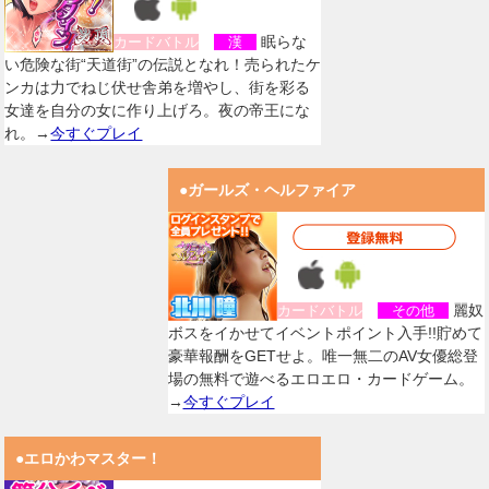
眠らな
カードバトル
漢
い危険な街“天道街”の伝説となれ！売られたケ
ンカは力でねじ伏せ舎弟を増やし、街を彩る
女達を自分の女に作り上げろ。夜の帝王にな
れ。→
今すぐプレイ
●ガールズ・ヘルファイア
麗奴
カードバトル
その他
ボスをイかせてイベントポイント入手!!貯めて
豪華報酬をGETせよ。唯一無二のAV女優総登
場の無料で遊べるエロエロ・カードゲーム。
→
今すぐプレイ
●エロかわマスター！