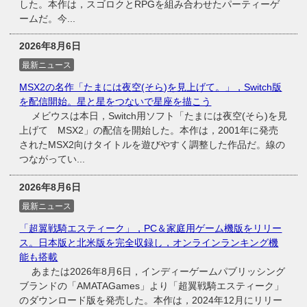
した。本作は，スゴロクとRPGを組み合わせたパーティーゲ
ームだ。今...
2026年8月6日
最新ニュース
MSX2の名作「たまには夜空(そら)を見上げて。」，Switch版
を配信開始。星と星をつないで星座を描こう
メビウスは本日，Switch用ソフト「たまには夜空(そら)を見
上げて MSX2」の配信を開始した。本作は，2001年に発売
されたMSX2向けタイトルを遊びやすく調整した作品だ。線の
つながってい...
2026年8月6日
最新ニュース
「超翼戦騎エスティーク」，PC＆家庭用ゲーム機版をリリー
ス。日本版と北米版を完全収録し，オンラインランキング機
能も搭載
あまたは2026年8月6日，インディーゲームパブリッシング
ブランドの「AMATAGames」より「超翼戦騎エスティーク」
のダウンロード版を発売した。本作は，2024年12月にリリー