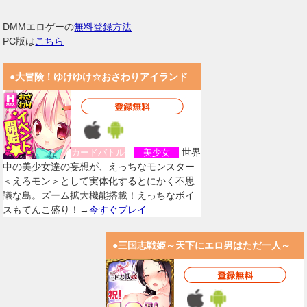
DMMエロゲーの
無料登録方法
PC版は
こちら
●大冒険！ゆけゆけ☆おさわりアイランド
世界
カードバトル
美少女
中の美少女達の妄想が、えっちなモンスター
＜えろモン＞として実体化するとにかく不思
議な島。ズーム拡大機能搭載！えっちなボイ
スもてんこ盛り！→
今すぐプレイ
●三国志戦姫～天下にエロ男はただ一人～