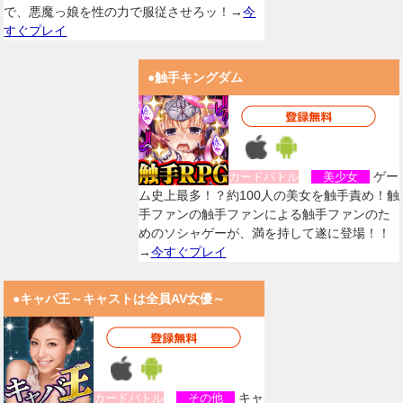
で、悪魔っ娘を性の力で服従させろッ！→
今
すぐプレイ
●触手キングダム
ゲー
カードバトル
美少女
ム史上最多！？約100人の美女を触手責め！触
手ファンの触手ファンによる触手ファンのた
めのソシャゲーが、満を持して遂に登場！！
→
今すぐプレイ
●キャバ王～キャストは全員AV女優～
キャ
カードバトル
その他