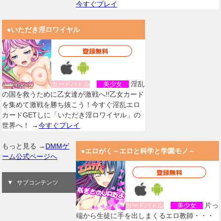
今すぐプレイ
●いただき淫ロワイヤル
淫乱
カードバトル
美少女
の国を救うために乙女達が激戦へ!!乙女カード
を集めて激戦を勝ち抜こう！今すぐ淫乱エロ
カードGETしに「いただき淫ロワイヤル」の
世界へ！ →
今すぐプレイ
もっと見る →
DMMゲ
●エロがく～エロと科学と学園モノ～
ーム公式ページへ
サブコンテンツ
片っ
カードバトル
美少女
端から生徒に手を出しまくるエロ教師・・・