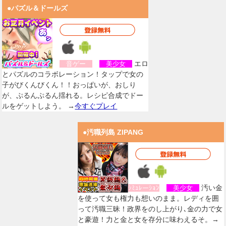
●パズル＆ドールズ
エロ
音ゲー
美少女
とパズルのコラボレーション！タップで女の
子がびくんびくん！！おっぱいが、おしり
が、ぷるんぷるん揺れる。レシピ合成でドー
ルをゲットしよう。 →
今すぐプレイ
●汚職列島 ZIPANG
汚い金
ｼﾐｭﾚーｼｮﾝ
美少女
を使って女も権力も想いのまま。レディを囲
って汚職三昧！政界をのし上がり､金の力で女
と豪遊！力と金と女を存分に味わえるそ。→