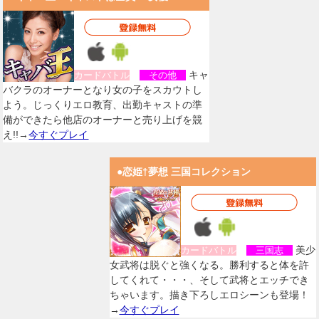
キャ
カードバトル
その他
バクラのオーナーとなり女の子をスカウトし
よう。じっくりエロ教育、出勤キャストの準
備ができたら他店のオーナーと売り上げを競
え!!→
今すぐプレイ
●恋姫†夢想 三国コレクション
美少
カードバトル
三国志
女武将は脱ぐと強くなる。勝利すると体を許
してくれて・・・、そして武将とエッチでき
ちゃいます。描き下ろしエロシーンも登場！
→
今すぐプレイ