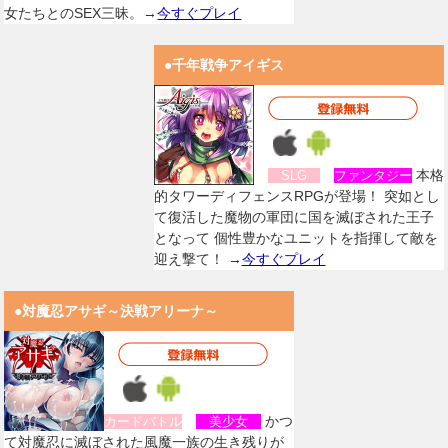
女たちとのSEX三昧。→
今すぐプレイ
●千年戦争アイギス
本格
SLG
ファンタジー
的タワーディフェンスRPGが登場！ 突如とし
て復活した魔物の軍団に国を滅ぼされた王子
となって 個性豊かなユニットを指揮して敵を
迎え撃て！ →
今すぐプレイ
●対魔忍アサギ～決戦アリーナ～
かつ
カードバトル
美少女
て対魔忍に滅ぼされた風魔一族の生き残りが