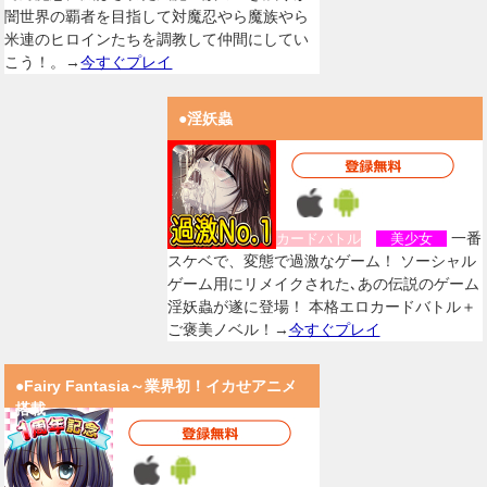
闇世界の覇者を目指して対魔忍やら魔族やら
米連のヒロインたちを調教して仲間にしてい
こう！。→
今すぐプレイ
●淫妖蟲
一番
カードバトル
美少女
スケベで、変態で過激なゲーム！ ソーシャル
ゲーム用にリメイクされた､あの伝説のゲーム
淫妖蟲が遂に登場！ 本格エロカードバトル＋
ご褒美ノベル！→
今すぐプレイ
●Fairy Fantasia～業界初！イカせアニメ
搭載