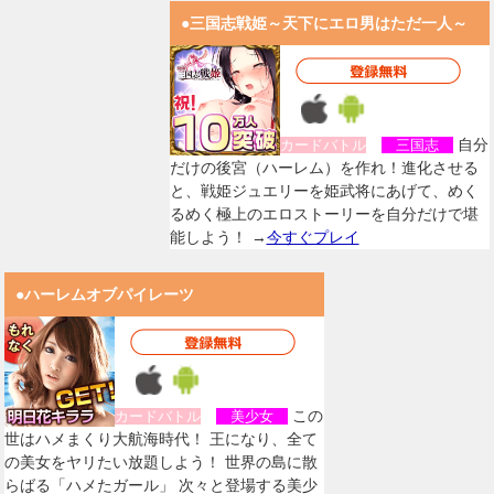
●三国志戦姫～天下にエロ男はただ一人～
自分
カードバトル
三国志
だけの後宮（ハーレム）を作れ！進化させる
と、戦姫ジュエリーを姫武将にあげて、めく
るめく極上のエロストーリーを自分だけで堪
能しよう！ →
今すぐプレイ
●ハーレムオブパイレーツ
この
カードバトル
美少女
世はハメまくり大航海時代！ 王になり、全て
の美女をヤリたい放題しよう！ 世界の島に散
らばる「ハメたガール」 次々と登場する美少