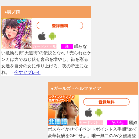
●男ノ頂
眠らな
カードバトル
漢
い危険な街“天道街”の伝説となれ！売られたケ
ンカは力でねじ伏せ舎弟を増やし、街を彩る
女達を自分の女に作り上げろ。夜の帝王にな
れ。→
今すぐプレイ
●ガールズ・ヘルファイア
麗奴
カードバトル
その他
ボスをイかせてイベントポイント入手!!貯めて
豪華報酬をGETせよ。唯一無二のAV女優総登