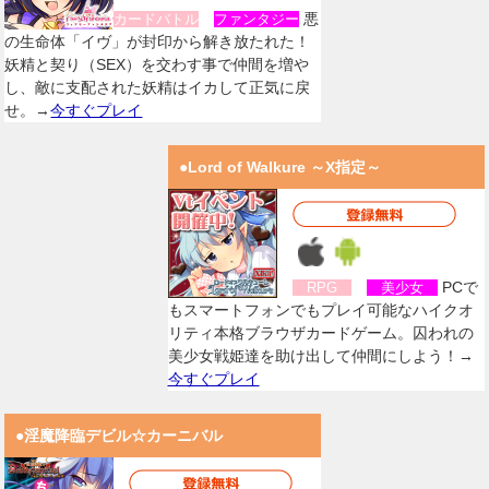
悪
カードバトル
ファンタジー
の生命体「イヴ」が封印から解き放たれた！
妖精と契り（SEX）を交わす事で仲間を増や
し、敵に支配された妖精はイカして正気に戻
せ。→
今すぐプレイ
●Lord of Walkure ～X指定～
PCで
RPG
美少女
もスマートフォンでもプレイ可能なハイクオ
リティ本格ブラウザカードゲーム。囚われの
美少女戦姫達を助け出して仲間にしよう！→
今すぐプレイ
●淫魔降臨デビル☆カーニバル