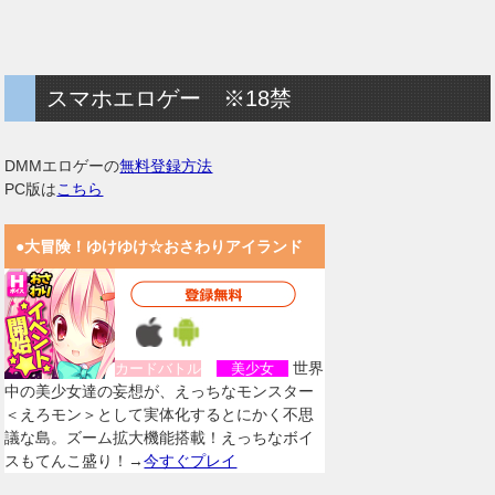
スマホエロゲー ※18禁
DMMエロゲーの
無料登録方法
PC版は
こちら
●大冒険！ゆけゆけ☆おさわりアイランド
世界
カードバトル
美少女
中の美少女達の妄想が、えっちなモンスター
＜えろモン＞として実体化するとにかく不思
議な島。ズーム拡大機能搭載！えっちなボイ
スもてんこ盛り！→
今すぐプレイ