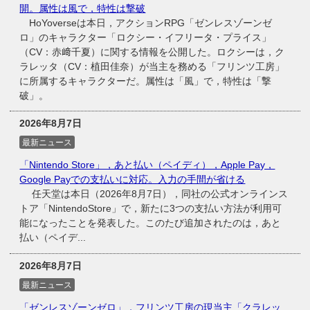
開。属性は風で，特性は撃破
HoYoverseは本日，アクションRPG「ゼンレスゾーンゼ
ロ」のキャラクター「ロクシー・イフリータ・プライス」
（CV：赤﨑千夏）に関する情報を公開した。ロクシーは，ク
ラレッタ（CV：植田佳奈）が当主を務める「フリンツ工房」
に所属するキャラクターだ。属性は「風」で，特性は「撃
破」。
2026年8月7日
最新ニュース
「Nintendo Store」，あと払い（ペイディ），Apple Pay，
Google Payでの支払いに対応。入力の手間が省ける
任天堂は本日（2026年8月7日），同社の公式オンラインス
トア「NintendoStore」で，新たに3つの支払い方法が利用可
能になったことを発表した。このたび追加されたのは，あと
払い（ペイデ...
2026年8月7日
最新ニュース
「ゼンレスゾーンゼロ」，フリンツ工房の現当主「クラレッ