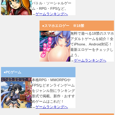
バトル・ソーシャルゲー
ム・RPG・FPSなど。
→
ゲームランキングへ
●スマホエロゲー ※18禁
無料で遊べる18禁のスマホ
アダルトゲームを紹介！全
てiPhone、Android対応！
最新エロゲーをチェックし
よう。
→
ゲームランキングへ
●PCゲーム
本格RPG・MMORPGや
FPSなどオンラインゲーム
をジャンル別にランキング
形式で掲載。新作・おすす
めゲームはこれだ！
→
ゲームランキングへ