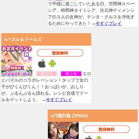
で平穏に過ごしていたある日、空間神スペー
シア、時間神タイミシア、次元神ディメンシ
アの３人の女神が、テンタ・クルスを浄化す
るためにやってきた！→
今すぐプレイ
●パズル＆ドールズ
エロ
音ゲー
美少女
とパズルのコラボレーション！タップで女の
子がびくんびくん！！おっぱいが、おしり
が、ぷるんぷるん揺れる。レシピ合成でドー
ルをゲットしよう。 →
今すぐプレイ
●汚職列島 ZIPANG