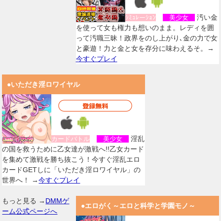
汚い金
ｼﾐｭﾚーｼｮﾝ
美少女
を使って女も権力も想いのまま。レディを囲
って汚職三昧！政界をのし上がり､金の力で女
と豪遊！力と金と女を存分に味わえるそ。→
今すぐプレイ
●いただき淫ロワイヤル
淫乱
カードバトル
美少女
の国を救うために乙女達が激戦へ!!乙女カード
を集めて激戦を勝ち抜こう！今すぐ淫乱エロ
カードGETしに「いただき淫ロワイヤル」の
世界へ！ →
今すぐプレイ
もっと見る →
DMMゲ
●エロがく～エロと科学と学園モノ～
ーム公式ページへ