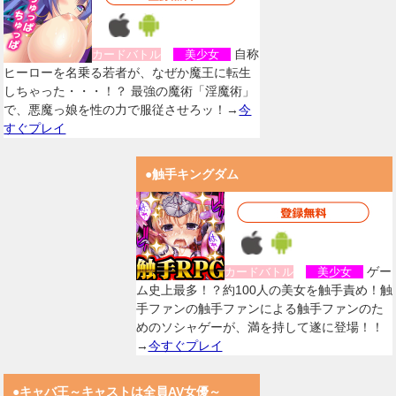
自称
カードバトル
美少女
ヒーローを名乗る若者が、なぜか魔王に転生
しちゃった・・・！？ 最強の魔術「淫魔術」
で、悪魔っ娘を性の力で服従させろッ！→
今
すぐプレイ
●触手キングダム
ゲー
カードバトル
美少女
ム史上最多！？約100人の美女を触手責め！触
手ファンの触手ファンによる触手ファンのた
めのソシャゲーが、満を持して遂に登場！！
→
今すぐプレイ
●キャバ王～キャストは全員AV女優～