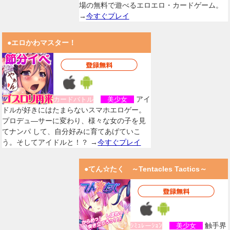
場の無料で遊べるエロエロ・カードゲーム。
→
今すぐプレイ
●エロかわマスター！
アイ
カードバトル
美少女
ドルが好きにはたまらないスマホエロゲー。
プロデュ―サーに変わり、様々な女の子を見
てナンパ して、自分好みに育てあげていこ
う。そしてアイドルと！？ →
今すぐプレイ
●てん☆たく ～Tentacles Tactics～
触手界
ｼﾐｭﾚーｼｮﾝ
美少女