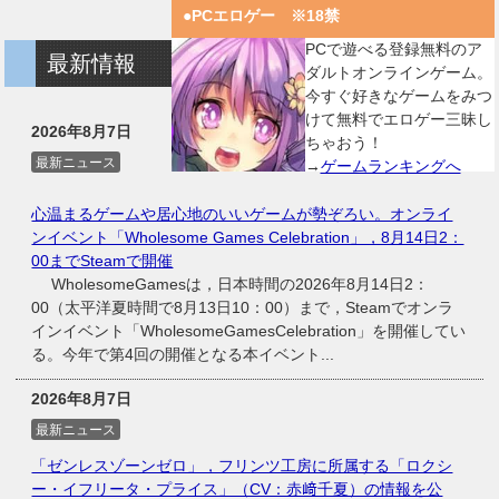
●PCエロゲー ※18禁
PCで遊べる登録無料のア
最新情報
ダルトオンラインゲーム。
今すぐ好きなゲームをみつ
けて無料でエロゲー三昧し
2026年8月7日
ちゃおう！
最新ニュース
→
ゲームランキングへ
心温まるゲームや居心地のいいゲームが勢ぞろい。オンライ
ンイベント「Wholesome Games Celebration」，8月14日2：
00までSteamで開催
WholesomeGamesは，日本時間の2026年8月14日2：
00（太平洋夏時間で8月13日10：00）まで，Steamでオンラ
インイベント「WholesomeGamesCelebration」を開催してい
る。今年で第4回の開催となる本イベント...
2026年8月7日
最新ニュース
「ゼンレスゾーンゼロ」，フリンツ工房に所属する「ロクシ
ー・イフリータ・プライス」（CV：赤﨑千夏）の情報を公