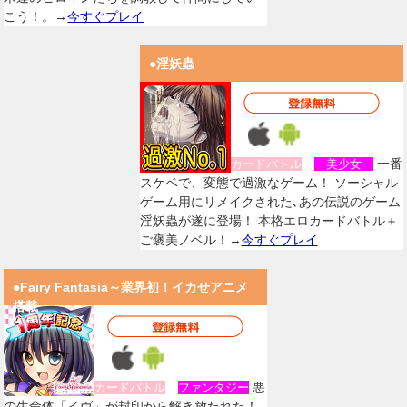
こう！。→
今すぐプレイ
●淫妖蟲
一番
カードバトル
美少女
スケベで、変態で過激なゲーム！ ソーシャル
ゲーム用にリメイクされた､あの伝説のゲーム
淫妖蟲が遂に登場！ 本格エロカードバトル＋
ご褒美ノベル！→
今すぐプレイ
●Fairy Fantasia～業界初！イカせアニメ
搭載
悪
カードバトル
ファンタジー
の生命体「イヴ」が封印から解き放たれた！