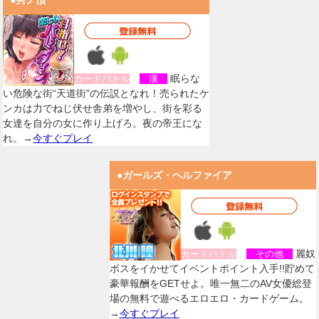
●男ノ頂
眠らな
カードバトル
漢
い危険な街“天道街”の伝説となれ！売られたケ
ンカは力でねじ伏せ舎弟を増やし、街を彩る
女達を自分の女に作り上げろ。夜の帝王にな
れ。→
今すぐプレイ
●ガールズ・ヘルファイア
麗奴
カードバトル
その他
ボスをイかせてイベントポイント入手!!貯めて
豪華報酬をGETせよ。唯一無二のAV女優総登
場の無料で遊べるエロエロ・カードゲーム。
→
今すぐプレイ