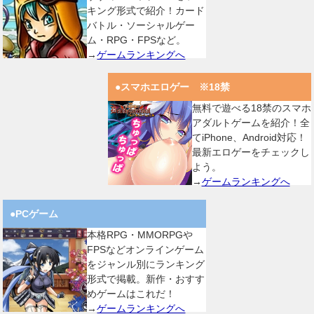
キング形式で紹介！カード
バトル・ソーシャルゲー
ム・RPG・FPSなど。
→
ゲームランキングへ
●スマホエロゲー ※18禁
無料で遊べる18禁のスマホ
アダルトゲームを紹介！全
てiPhone、Android対応！
最新エロゲーをチェックし
よう。
→
ゲームランキングへ
●PCゲーム
本格RPG・MMORPGや
FPSなどオンラインゲーム
をジャンル別にランキング
形式で掲載。新作・おすす
めゲームはこれだ！
→
ゲームランキングへ