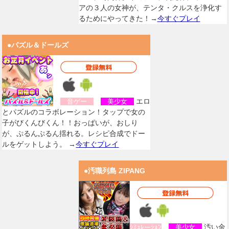
アの３人の女神が、テンタ・クルスを浄化す
るためにやってきた！→
今すぐプレイ
●パズル＆ドールズ
エロ
音ゲー
美少女
とパズルのコラボレーション！タップで女の
子がびくんびくん！！おっぱいが、おしり
が、ぷるんぷるん揺れる。レシピ合成でドー
ルをゲットしよう。 →
今すぐプレイ
●汚職列島 ZIPANG
汚い金
ｼﾐｭﾚーｼｮﾝ
美少女