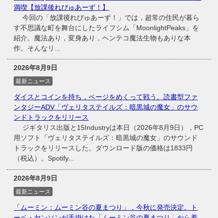
満喫【放課後れびゅあーず！】
今回の「放課後れびゅあーず！」では，超常の住民が暮ら
す不思議な町を舞台にしたライフシム「MoonlightPeaks」を
紹介。魔法あり，変身あり，ヘンテコ魔法生物もありな本
作。そんなリ...
2026年8月9日
最新ニュース
ダイスとコインを持ち，ページをめくって戦う。読書型ファ
ンタジーADV「ヴェリタステイルズ：暗黒城の魔女」のサウ
ンドトラックをリリース
ジギタリス出版と15Industryは本日（2026年8月9日），PC
用ソフト「ヴェリタステイルズ：暗黒城の魔女」のサウンド
トラックをリリースした。ダウンロード版の価格は1833円
（税込）。Spotify...
2026年8月9日
最新ニュース
「ムーミン：ムーミン谷の夏まつり」，今秋に発売決定。ト
ーベ・ヤンソンが手掛けた「ムーミン谷の夏まつり」から着