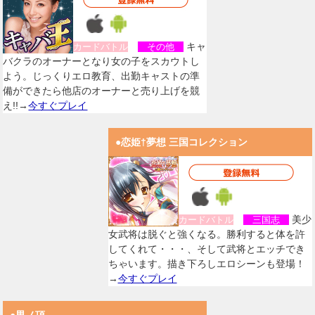
キャ
カードバトル
その他
バクラのオーナーとなり女の子をスカウトし
よう。じっくりエロ教育、出勤キャストの準
備ができたら他店のオーナーと売り上げを競
え!!→
今すぐプレイ
●恋姫†夢想 三国コレクション
美少
カードバトル
三国志
女武将は脱ぐと強くなる。勝利すると体を許
してくれて・・・、そして武将とエッチでき
ちゃいます。描き下ろしエロシーンも登場！
→
今すぐプレイ