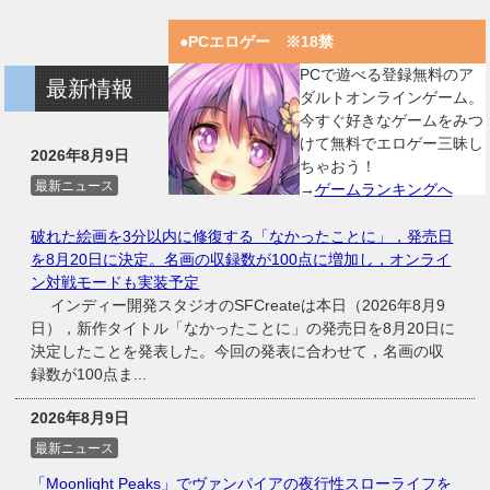
●PCエロゲー ※18禁
PCで遊べる登録無料のア
最新情報
ダルトオンラインゲーム。
今すぐ好きなゲームをみつ
けて無料でエロゲー三昧し
2026年8月9日
ちゃおう！
最新ニュース
→
ゲームランキングへ
破れた絵画を3分以内に修復する「なかったことに」，発売日
を8月20日に決定。名画の収録数が100点に増加し，オンライ
ン対戦モードも実装予定
インディー開発スタジオのSFCreateは本日（2026年8月9
日），新作タイトル「なかったことに」の発売日を8月20日に
決定したことを発表した。今回の発表に合わせて，名画の収
録数が100点ま...
2026年8月9日
最新ニュース
「Moonlight Peaks」でヴァンパイアの夜行性スローライフを