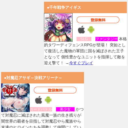
●千年戦争アイギス
本格
SLG
ファンタジー
的タワーディフェンスRPGが登場！ 突如とし
て復活した魔物の軍団に国を滅ぼされた王子
となって 個性豊かなユニットを指揮して敵を
迎え撃て！ →
今すぐプレイ
●対魔忍アサギ～決戦アリーナ～
かつ
カードバトル
美少女
て対魔忍に滅ぼされた風魔一族の生き残りが
闇世界の覇者を目指して対魔忍やら魔族やら
米連のヒロインたちを調教して仲間にしてい