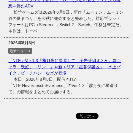
想を得たADV
松竹ゲームズは2026年8月9日，新作「ムーミン：ムーミン
谷の夏まつり」を今秋に発売すると発表した。対応プラット
フォームはPC（Steam），Switch2，Switch。価格は未定だ。
本作は，トーベ...
2026年8月8日
最新ニュース
「NTE」Ver.1.3「霧月夜に星還りて」予告番組まとめ。新キ
ャラ「残虹」「リンコ」や新エリア「星暮保護区」，水上バ
イク，ビーチバレーなどが登場
本日（2026年8月8日）配信された
「NTE:NevernesstoEverness」のVer.1.3「霧月夜に星還り
て」の情報をまとめてお届けする。