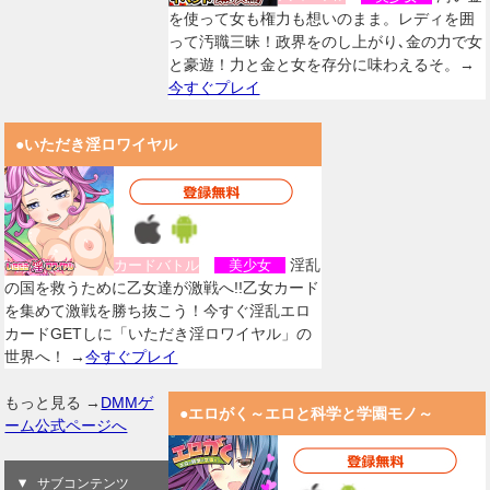
を使って女も権力も想いのまま。レディを囲
って汚職三昧！政界をのし上がり､金の力で女
と豪遊！力と金と女を存分に味わえるそ。→
今すぐプレイ
●いただき淫ロワイヤル
淫乱
カードバトル
美少女
の国を救うために乙女達が激戦へ!!乙女カード
を集めて激戦を勝ち抜こう！今すぐ淫乱エロ
カードGETしに「いただき淫ロワイヤル」の
世界へ！ →
今すぐプレイ
もっと見る →
DMMゲ
●エロがく～エロと科学と学園モノ～
ーム公式ページへ
サブコンテンツ