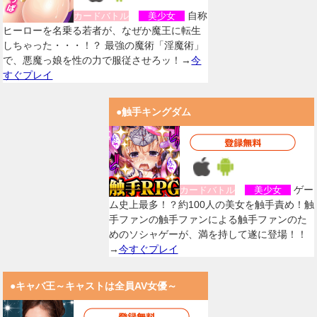
自称
カードバトル
美少女
ヒーローを名乗る若者が、なぜか魔王に転生
しちゃった・・・！？ 最強の魔術「淫魔術」
で、悪魔っ娘を性の力で服従させろッ！→
今
すぐプレイ
●触手キングダム
ゲー
カードバトル
美少女
ム史上最多！？約100人の美女を触手責め！触
手ファンの触手ファンによる触手ファンのた
めのソシャゲーが、満を持して遂に登場！！
→
今すぐプレイ
●キャバ王～キャストは全員AV女優～