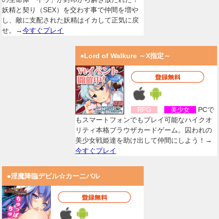
妖精と契り（SEX）を交わす事で仲間を増や
し、敵に支配された妖精はイカして正気に戻
せ。→
今すぐプレイ
●Lord of Walkure ～X指定～
PCで
RPG
美少女
もスマートフォンでもプレイ可能なハイクオ
リティ本格ブラウザカードゲーム。囚われの
美少女戦姫達を助け出して仲間にしよう！→
今すぐプレイ
●淫魔降臨デビル☆カーニバル