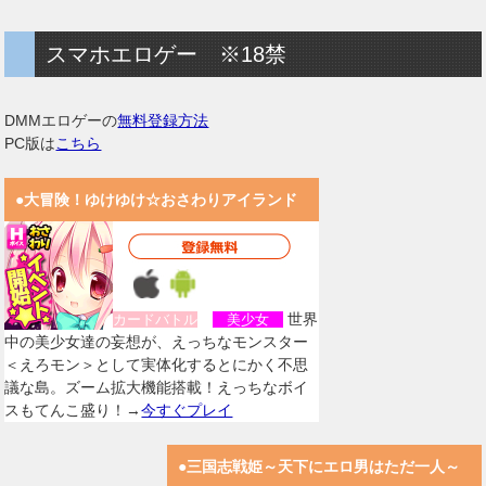
スマホエロゲー ※18禁
DMMエロゲーの
無料登録方法
PC版は
こちら
●大冒険！ゆけゆけ☆おさわりアイランド
世界
カードバトル
美少女
中の美少女達の妄想が、えっちなモンスター
＜えろモン＞として実体化するとにかく不思
議な島。ズーム拡大機能搭載！えっちなボイ
スもてんこ盛り！→
今すぐプレイ
●三国志戦姫～天下にエロ男はただ一人～