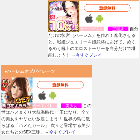
自分
カードバトル
三国志
だけの後宮（ハーレム）を作れ！進化させる
と、戦姫ジュエリーを姫武将にあげて、めく
るめく極上のエロストーリーを自分だけで堪
能しよう！ →
今すぐプレイ
●ハーレムオブパイレーツ
この
カードバトル
美少女
世はハメまくり大航海時代！ 王になり、全て
の美女をヤリたい放題しよう！ 世界の島に散
らばる「ハメたガール」 次々と登場する美少
女たちとのSEX三昧。→
今すぐプレイ