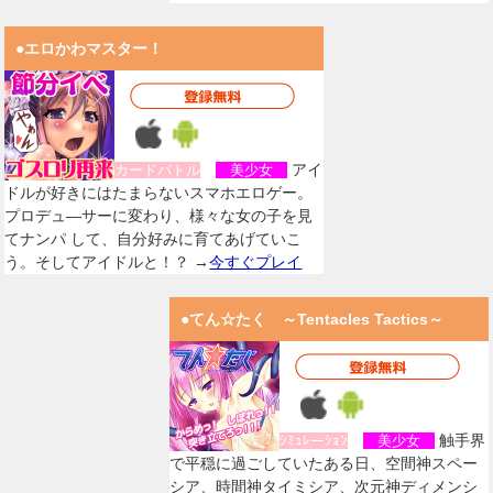
●エロかわマスター！
アイ
カードバトル
美少女
ドルが好きにはたまらないスマホエロゲー。
プロデュ―サーに変わり、様々な女の子を見
てナンパ して、自分好みに育てあげていこ
う。そしてアイドルと！？ →
今すぐプレイ
●てん☆たく ～Tentacles Tactics～
触手界
ｼﾐｭﾚーｼｮﾝ
美少女
で平穏に過ごしていたある日、空間神スペー
シア、時間神タイミシア、次元神ディメンシ