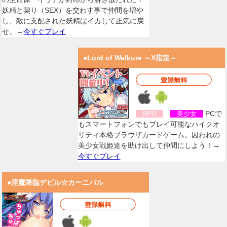
妖精と契り（SEX）を交わす事で仲間を増や
し、敵に支配された妖精はイカして正気に戻
せ。→
今すぐプレイ
●Lord of Walkure ～X指定～
PCで
RPG
美少女
もスマートフォンでもプレイ可能なハイクオ
リティ本格ブラウザカードゲーム。囚われの
美少女戦姫達を助け出して仲間にしよう！→
今すぐプレイ
●淫魔降臨デビル☆カーニバル