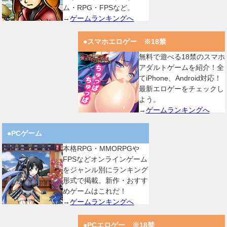
ム・RPG・FPSなど。
→
ゲームランキングへ
●スマホエロゲー ※18禁
無料で遊べる18禁のスマホ
アダルトゲームを紹介！全
てiPhone、Android対応！
最新エロゲーをチェックし
よう。
→
ゲームランキングへ
●PCゲーム
本格RPG・MMORPGや
FPSなどオンラインゲーム
をジャンル別にランキング
形式で掲載。新作・おすす
めゲームはこれだ！
→
ゲームランキングへ
●PCエロゲー ※18禁