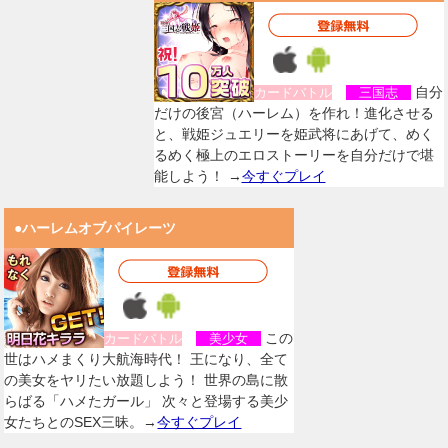
自分
カードバトル
三国志
だけの後宮（ハーレム）を作れ！進化させる
と、戦姫ジュエリーを姫武将にあげて、めく
るめく極上のエロストーリーを自分だけで堪
能しよう！ →
今すぐプレイ
●ハーレムオブパイレーツ
この
カードバトル
美少女
世はハメまくり大航海時代！ 王になり、全て
の美女をヤリたい放題しよう！ 世界の島に散
らばる「ハメたガール」 次々と登場する美少
女たちとのSEX三昧。→
今すぐプレイ