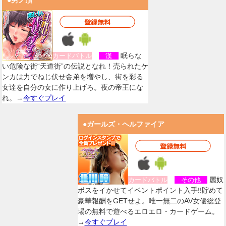
●男ノ頂
眠らな
カードバトル
漢
い危険な街“天道街”の伝説となれ！売られたケ
ンカは力でねじ伏せ舎弟を増やし、街を彩る
女達を自分の女に作り上げろ。夜の帝王にな
れ。→
今すぐプレイ
●ガールズ・ヘルファイア
麗奴
カードバトル
その他
ボスをイかせてイベントポイント入手!!貯めて
豪華報酬をGETせよ。唯一無二のAV女優総登
場の無料で遊べるエロエロ・カードゲーム。
→
今すぐプレイ