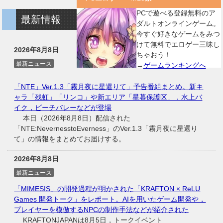
PCで遊べる登録無料のア
最新情報
ダルトオンラインゲーム。
今すぐ好きなゲームをみつ
けて無料でエロゲー三昧し
2026年8月8日
ちゃおう！
最新ニュース
→
ゲームランキングへ
「NTE」Ver.1.3「霧月夜に星還りて」予告番組まとめ。新キ
ャラ「残虹」「リンコ」や新エリア「星暮保護区」，水上バ
イク，ビーチバレーなどが登場
本日（2026年8月8日）配信された
「NTE:NevernesstoEverness」のVer.1.3「霧月夜に星還り
て」の情報をまとめてお届けする。
2026年8月8日
最新ニュース
「MIMESIS」の開発過程が明かされた「KRAFTON × ReLU
Games 開発トーク」をレポート。AIを用いたゲーム開発や，
プレイヤーを模倣するNPCの制作手法などが紹介された
KRAFTONJAPANは8月5日，トークイベント