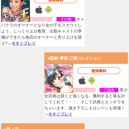
キャ
カードバトル
その他
バクラのオーナーとなり女の子をスカウトし
よう。じっくりエロ教育、出勤キャストの準
備ができたら他店のオーナーと売り上げを競
え!!→
今すぐプレイ
●恋姫†夢想 三国コレクション
美少
カードバトル
三国志
女武将は脱ぐと強くなる。勝利すると体を許
してくれて・・・、そして武将とエッチでき
ちゃいます。描き下ろしエロシーンも登場！
→
今すぐプレイ