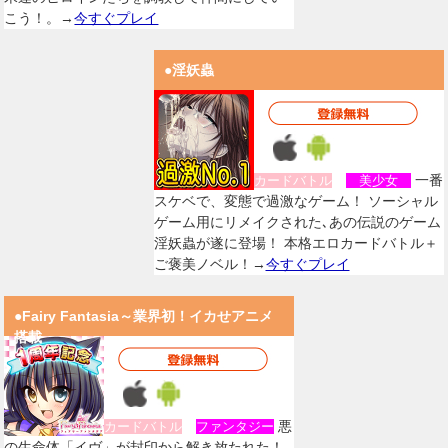
こう！。→
今すぐプレイ
●淫妖蟲
一番
カードバトル
美少女
スケベで、変態で過激なゲーム！ ソーシャル
ゲーム用にリメイクされた､あの伝説のゲーム
淫妖蟲が遂に登場！ 本格エロカードバトル＋
ご褒美ノベル！→
今すぐプレイ
●Fairy Fantasia～業界初！イカせアニメ
搭載
悪
カードバトル
ファンタジー
の生命体「イヴ」が封印から解き放たれた！