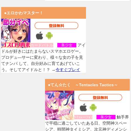
●エロかわマスター！
アイ
カードバトル
美少女
ドルが好きにはたまらないスマホエロゲー。
プロデュ―サーに変わり、様々な女の子を見
てナンパ して、自分好みに育てあげていこ
う。そしてアイドルと！？ →
今すぐプレイ
●てん☆たく ～Tentacles Tactics～
触手界
ｼﾐｭﾚーｼｮﾝ
美少女
で平穏に過ごしていたある日、空間神スペー
シア、時間神タイミシア、次元神ディメンシ