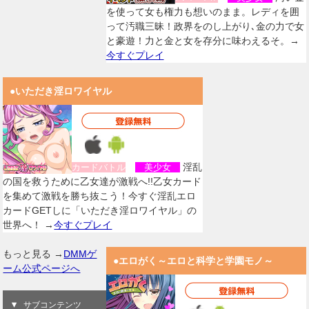
を使って女も権力も想いのまま。レディを囲
って汚職三昧！政界をのし上がり､金の力で女
と豪遊！力と金と女を存分に味わえるそ。→
今すぐプレイ
●いただき淫ロワイヤル
淫乱
カードバトル
美少女
の国を救うために乙女達が激戦へ!!乙女カード
を集めて激戦を勝ち抜こう！今すぐ淫乱エロ
カードGETしに「いただき淫ロワイヤル」の
世界へ！ →
今すぐプレイ
もっと見る →
DMMゲ
●エロがく～エロと科学と学園モノ～
ーム公式ページへ
サブコンテンツ