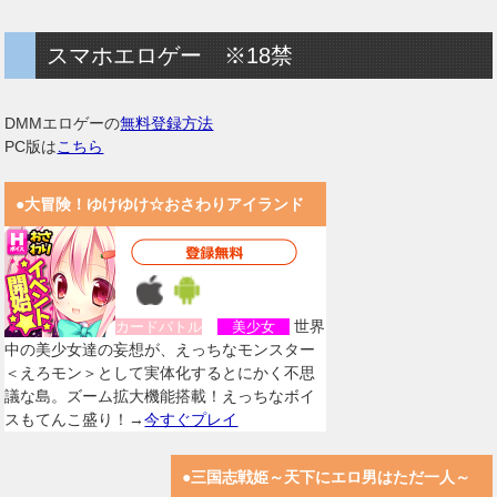
スマホエロゲー ※18禁
DMMエロゲーの
無料登録方法
PC版は
こちら
●大冒険！ゆけゆけ☆おさわりアイランド
世界
カードバトル
美少女
中の美少女達の妄想が、えっちなモンスター
＜えろモン＞として実体化するとにかく不思
議な島。ズーム拡大機能搭載！えっちなボイ
スもてんこ盛り！→
今すぐプレイ
●三国志戦姫～天下にエロ男はただ一人～