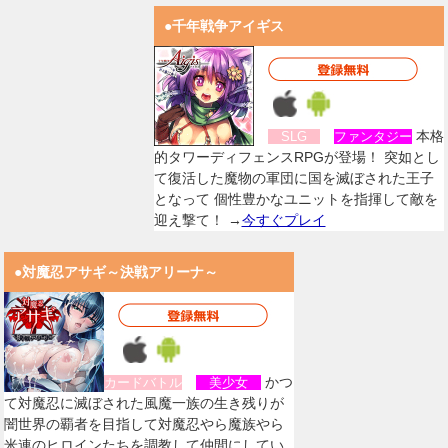
●千年戦争アイギス
本格
SLG
ファンタジー
的タワーディフェンスRPGが登場！ 突如とし
て復活した魔物の軍団に国を滅ぼされた王子
となって 個性豊かなユニットを指揮して敵を
迎え撃て！ →
今すぐプレイ
●対魔忍アサギ～決戦アリーナ～
かつ
カードバトル
美少女
て対魔忍に滅ぼされた風魔一族の生き残りが
闇世界の覇者を目指して対魔忍やら魔族やら
米連のヒロインたちを調教して仲間にしてい