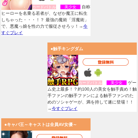
自称
カードバトル
美少女
ヒーローを名乗る若者が、なぜか魔王に転生
しちゃった・・・！？ 最強の魔術「淫魔術」
で、悪魔っ娘を性の力で服従させろッ！→
今
すぐプレイ
●触手キングダム
ゲー
カードバトル
美少女
ム史上最多！？約100人の美女を触手責め！触
手ファンの触手ファンによる触手ファンのた
めのソシャゲーが、満を持して遂に登場！！
→
今すぐプレイ
●キャバ王～キャストは全員AV女優～