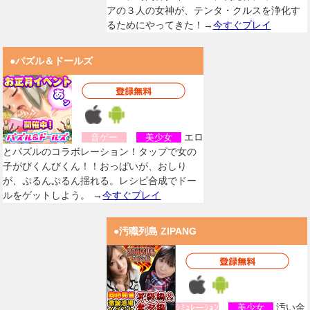
アの３人の女神が、テンタ・クルスを浄化す
るためにやってきた！→
今すぐプレイ
●パズル＆ドールズ
エロ
音ゲー
美少女
とパズルのコラボレーション！タップで女の
子がびくんびくん！！おっぱいが、おしり
が、ぷるんぷるん揺れる。レシピ合成でドー
ルをゲットしよう。 →
今すぐプレイ
●汚職列島 ZIPANG
汚い金
ｼﾐｭﾚーｼｮﾝ
美少女