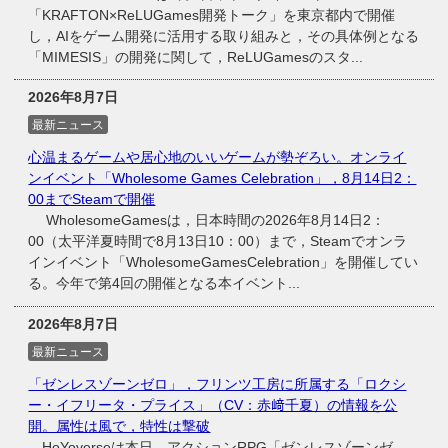
「KRAFTON×ReLUGames開発トーク」を東京都内で開催
し，AIをゲーム開発に活用する取り組みと，その具体例となる
「MIMESIS」の開発に関して，ReLUGamesのスタ...
2026年8月7日
最新ニュース
心温まるゲームや居心地のいいゲームが勢ぞろい。オンライ
ンイベント「Wholesome Games Celebration」，8月14日2：
00までSteamで開催
WholesomeGamesは，日本時間の2026年8月14日2：
00（太平洋夏時間で8月13日10：00）まで，Steamでオンラ
インイベント「WholesomeGamesCelebration」を開催してい
る。今年で第4回の開催となる本イベント...
2026年8月7日
最新ニュース
「ゼンレスゾーンゼロ」，フリンツ工房に所属する「ロクシ
ー・イフリータ・プライス」（CV：赤﨑千夏）の情報を公
開。属性は風で，特性は撃破
HoYoverseは本日，アクションRPG「ゼンレスゾーンゼ