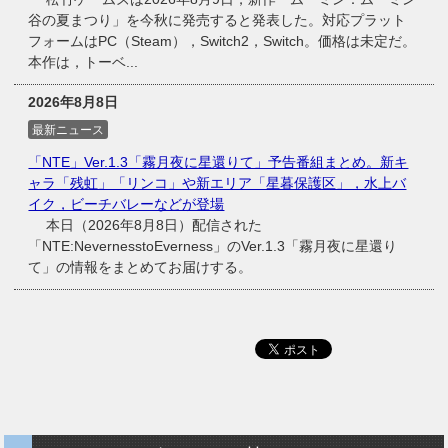
谷の夏まつり」を今秋に発売すると発表した。対応プラット
フォームはPC（Steam），Switch2，Switch。価格は未定だ。
本作は，トーベ...
2026年8月8日
最新ニュース
「NTE」Ver.1.3「霧月夜に星還りて」予告番組まとめ。新キ
ャラ「残虹」「リンコ」や新エリア「星暮保護区」，水上バ
イク，ビーチバレーなどが登場
本日（2026年8月8日）配信された
「NTE:NevernesstoEverness」のVer.1.3「霧月夜に星還り
て」の情報をまとめてお届けする。