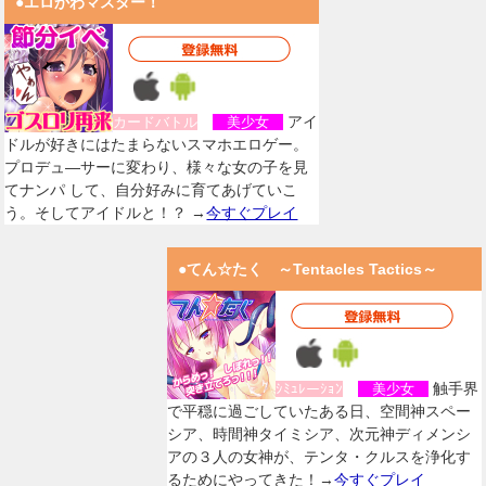
●エロかわマスター！
アイ
カードバトル
美少女
ドルが好きにはたまらないスマホエロゲー。
プロデュ―サーに変わり、様々な女の子を見
てナンパ して、自分好みに育てあげていこ
う。そしてアイドルと！？ →
今すぐプレイ
●てん☆たく ～Tentacles Tactics～
触手界
ｼﾐｭﾚーｼｮﾝ
美少女
で平穏に過ごしていたある日、空間神スペー
シア、時間神タイミシア、次元神ディメンシ
アの３人の女神が、テンタ・クルスを浄化す
るためにやってきた！→
今すぐプレイ