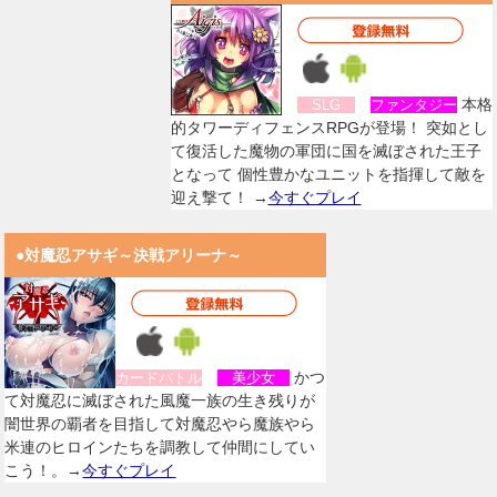
本格
SLG
ファンタジー
的タワーディフェンスRPGが登場！ 突如とし
て復活した魔物の軍団に国を滅ぼされた王子
となって 個性豊かなユニットを指揮して敵を
迎え撃て！ →
今すぐプレイ
●対魔忍アサギ～決戦アリーナ～
かつ
カードバトル
美少女
て対魔忍に滅ぼされた風魔一族の生き残りが
闇世界の覇者を目指して対魔忍やら魔族やら
米連のヒロインたちを調教して仲間にしてい
こう！。→
今すぐプレイ