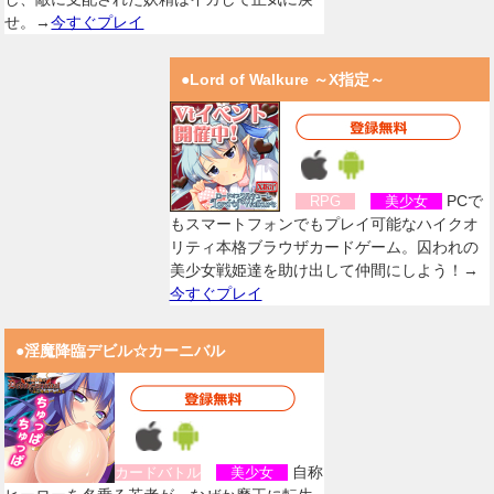
せ。→
今すぐプレイ
●Lord of Walkure ～X指定～
PCで
RPG
美少女
もスマートフォンでもプレイ可能なハイクオ
リティ本格ブラウザカードゲーム。囚われの
美少女戦姫達を助け出して仲間にしよう！→
今すぐプレイ
●淫魔降臨デビル☆カーニバル
自称
カードバトル
美少女