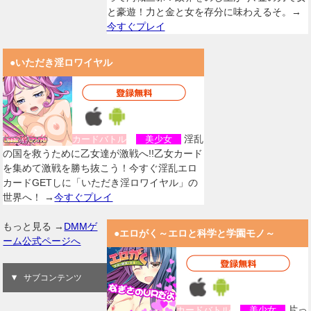
と豪遊！力と金と女を存分に味わえるそ。→
今すぐプレイ
●いただき淫ロワイヤル
淫乱
カードバトル
美少女
の国を救うために乙女達が激戦へ!!乙女カード
を集めて激戦を勝ち抜こう！今すぐ淫乱エロ
カードGETしに「いただき淫ロワイヤル」の
世界へ！ →
今すぐプレイ
もっと見る →
DMMゲ
●エロがく～エロと科学と学園モノ～
ーム公式ページへ
サブコンテンツ
片っ
カードバトル
美少女