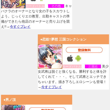
キャ
カードバトル
その他
バクラのオーナーとなり女の子をスカウトし
よう。じっくりエロ教育、出勤キャストの準
備ができたら他店のオーナーと売り上げを競
え!!→
今すぐプレイ
●恋姫†夢想 三国コレクション
美少
カードバトル
三国志
女武将は脱ぐと強くなる。勝利すると体を許
してくれて・・・、そして武将とエッチでき
ちゃいます。描き下ろしエロシーンも登場！
→
今すぐプレイ
●男ノ頂