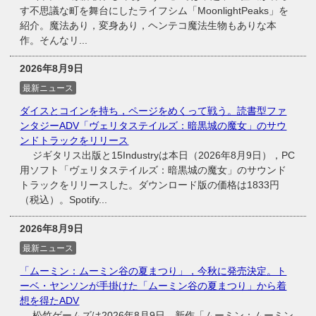
す不思議な町を舞台にしたライフシム「MoonlightPeaks」を
紹介。魔法あり，変身あり，ヘンテコ魔法生物もありな本
作。そんなリ...
2026年8月9日
最新ニュース
ダイスとコインを持ち，ページをめくって戦う。読書型ファ
ンタジーADV「ヴェリタステイルズ：暗黒城の魔女」のサウ
ンドトラックをリリース
ジギタリス出版と15Industryは本日（2026年8月9日），PC
用ソフト「ヴェリタステイルズ：暗黒城の魔女」のサウンド
トラックをリリースした。ダウンロード版の価格は1833円
（税込）。Spotify...
2026年8月9日
最新ニュース
「ムーミン：ムーミン谷の夏まつり」，今秋に発売決定。ト
ーベ・ヤンソンが手掛けた「ムーミン谷の夏まつり」から着
想を得たADV
松竹ゲームズは2026年8月9日，新作「ムーミン：ムーミン