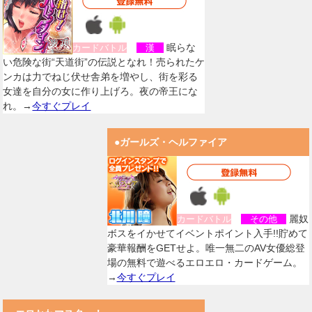
眠らな
カードバトル
漢
い危険な街“天道街”の伝説となれ！売られたケ
ンカは力でねじ伏せ舎弟を増やし、街を彩る
女達を自分の女に作り上げろ。夜の帝王にな
れ。→
今すぐプレイ
●ガールズ・ヘルファイア
麗奴
カードバトル
その他
ボスをイかせてイベントポイント入手!!貯めて
豪華報酬をGETせよ。唯一無二のAV女優総登
場の無料で遊べるエロエロ・カードゲーム。
→
今すぐプレイ