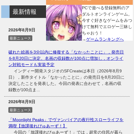
PCで遊べる登録無料のア
最新情報
ダルトオンラインゲーム。
今すぐ好きなゲームをみつ
けて無料でエロゲー三昧し
2026年8月9日
ちゃおう！
最新ニュース
→
ゲームランキングへ
破れた絵画を3分以内に修復する「なかったことに」，発売日
を8月20日に決定。名画の収録数が100点に増加し，オンライ
ン対戦モードも実装予定
インディー開発スタジオのSFCreateは本日（2026年8月9
日），新作タイトル「なかったことに」の発売日を8月20日に
決定したことを発表した。今回の発表に合わせて，名画の収
録数が100点ま...
2026年8月9日
最新ニュース
「Moonlight Peaks」でヴァンパイアの夜行性スローライフを
満喫【放課後れびゅあーず！】
今回の「放課後れびゅあーず！」では，超常の住民が暮ら