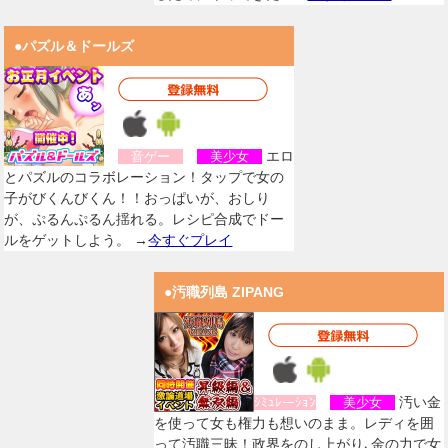
●パズル＆ドールズ
エロ
音ゲー
美少女
とパズルのコラボレーション！タップで女の
子がびくんびくん！！おっぱいが、おしり
が、ぷるんぷるん揺れる。レシピ合成でドー
ルをゲットしよう。 →
今すぐプレイ
●汚職列島 ZIPANG
汚い金
ｼﾐｭﾚーｼｮﾝ
美少女
を使って女も権力も想いのまま。レディを囲
って汚職三昧！政界をのし上がり､金の力で女