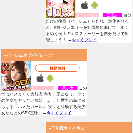
自分
カードバトル
三国志
だけの後宮（ハーレム）を作れ！進化させる
と、戦姫ジュエリーを姫武将にあげて、めく
るめく極上のエロストーリーを自分だけで堪
能しよう！ →
今すぐプレイ
●ハーレムオブパイレーツ
この
カードバトル
美少女
世はハメまくり大航海時代！ 王になり、全て
の美女をヤリたい放題しよう！ 世界の島に散
らばる「ハメたガール」 次々と登場する美少
女たちとのSEX三昧。→
今すぐプレイ
●千年戦争アイギス