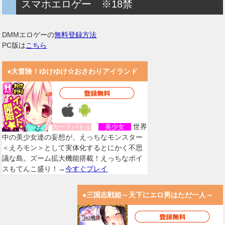
スマホエロゲー ※18禁
DMMエロゲーの
無料登録方法
PC版は
こちら
●大冒険！ゆけゆけ☆おさわりアイランド
世界
カードバトル
美少女
中の美少女達の妄想が、えっちなモンスター
＜えろモン＞として実体化するとにかく不思
議な島。ズーム拡大機能搭載！えっちなボイ
スもてんこ盛り！→
今すぐプレイ
●三国志戦姫～天下にエロ男はただ一人～