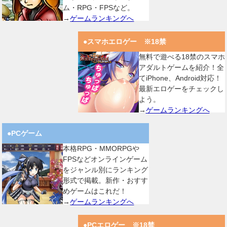
ム・RPG・FPSなど。
→
ゲームランキングへ
●スマホエロゲー ※18禁
無料で遊べる18禁のスマホ
アダルトゲームを紹介！全
てiPhone、Android対応！
最新エロゲーをチェックし
よう。
→
ゲームランキングへ
●PCゲーム
本格RPG・MMORPGや
FPSなどオンラインゲーム
をジャンル別にランキング
形式で掲載。新作・おすす
めゲームはこれだ！
→
ゲームランキングへ
●PCエロゲー ※18禁