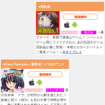
●淫妖蟲
一番
カードバトル
美少女
スケベで、変態で過激なゲーム！ ソーシャル
ゲーム用にリメイクされた､あの伝説のゲーム
淫妖蟲が遂に登場！ 本格エロカードバトル＋
ご褒美ノベル！→
今すぐプレイ
●Fairy Fantasia～業界初！イカせアニメ
搭載
悪
カードバトル
ファンタジー
の生命体「イヴ」が封印から解き放たれた！
妖精と契り（SEX）を交わす事で仲間を増や
し、敵に支配された妖精はイカして正気に戻