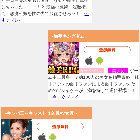
ヒーローを名乗る若者が、なぜか魔王に転生
しちゃった・・・！？ 最強の魔術「淫魔術」
で、悪魔っ娘を性の力で服従させろッ！→
今
すぐプレイ
●触手キングダム
ゲー
カードバトル
美少女
ム史上最多！？約100人の美女を触手責め！触
手ファンの触手ファンによる触手ファンのた
めのソシャゲーが、満を持して遂に登場！！
→
今すぐプレイ
●キャバ王～キャストは全員AV女優～