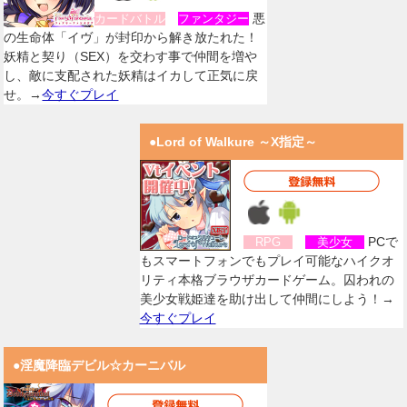
悪
カードバトル
ファンタジー
の生命体「イヴ」が封印から解き放たれた！
妖精と契り（SEX）を交わす事で仲間を増や
し、敵に支配された妖精はイカして正気に戻
せ。→
今すぐプレイ
●Lord of Walkure ～X指定～
PCで
RPG
美少女
もスマートフォンでもプレイ可能なハイクオ
リティ本格ブラウザカードゲーム。囚われの
美少女戦姫達を助け出して仲間にしよう！→
今すぐプレイ
●淫魔降臨デビル☆カーニバル