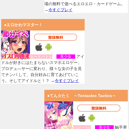
場の無料で遊べるエロエロ・カードゲーム。
→
今すぐプレイ
●エロかわマスター！
アイ
カードバトル
美少女
ドルが好きにはたまらないスマホエロゲー。
プロデュ―サーに変わり、様々な女の子を見
てナンパ して、自分好みに育てあげていこ
う。そしてアイドルと！？ →
今すぐプレイ
●てん☆たく ～Tentacles Tactics～
触手界
ｼﾐｭﾚーｼｮﾝ
美少女