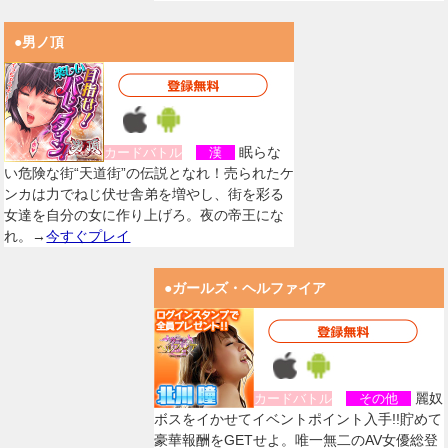
●男ノ頂
眠らな
カードバトル
漢
い危険な街“天道街”の伝説となれ！売られたケ
ンカは力でねじ伏せ舎弟を増やし、街を彩る
女達を自分の女に作り上げろ。夜の帝王にな
れ。→
今すぐプレイ
●ガールズ・ヘルファイア
麗奴
カードバトル
その他
ボスをイかせてイベントポイント入手!!貯めて
豪華報酬をGETせよ。唯一無二のAV女優総登