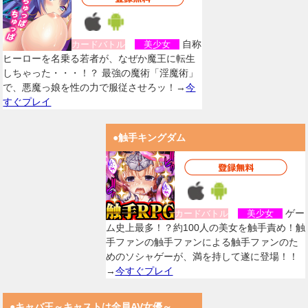
自称
カードバトル
美少女
ヒーローを名乗る若者が、なぜか魔王に転生
しちゃった・・・！？ 最強の魔術「淫魔術」
で、悪魔っ娘を性の力で服従させろッ！→
今
すぐプレイ
●触手キングダム
ゲー
カードバトル
美少女
ム史上最多！？約100人の美女を触手責め！触
手ファンの触手ファンによる触手ファンのた
めのソシャゲーが、満を持して遂に登場！！
→
今すぐプレイ
●キャバ王～キャストは全員AV女優～