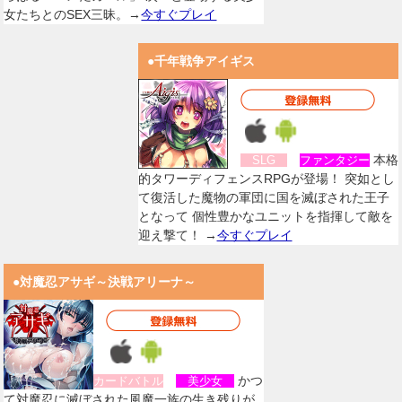
女たちとのSEX三昧。→
今すぐプレイ
●千年戦争アイギス
本格
SLG
ファンタジー
的タワーディフェンスRPGが登場！ 突如とし
て復活した魔物の軍団に国を滅ぼされた王子
となって 個性豊かなユニットを指揮して敵を
迎え撃て！ →
今すぐプレイ
●対魔忍アサギ～決戦アリーナ～
かつ
カードバトル
美少女
て対魔忍に滅ぼされた風魔一族の生き残りが