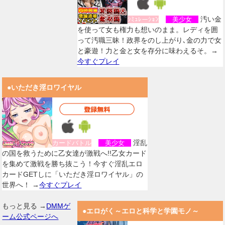
汚い金
ｼﾐｭﾚーｼｮﾝ
美少女
を使って女も権力も想いのまま。レディを囲
って汚職三昧！政界をのし上がり､金の力で女
と豪遊！力と金と女を存分に味わえるそ。→
今すぐプレイ
●いただき淫ロワイヤル
淫乱
カードバトル
美少女
の国を救うために乙女達が激戦へ!!乙女カード
を集めて激戦を勝ち抜こう！今すぐ淫乱エロ
カードGETしに「いただき淫ロワイヤル」の
世界へ！ →
今すぐプレイ
もっと見る →
DMMゲ
●エロがく～エロと科学と学園モノ～
ーム公式ページへ