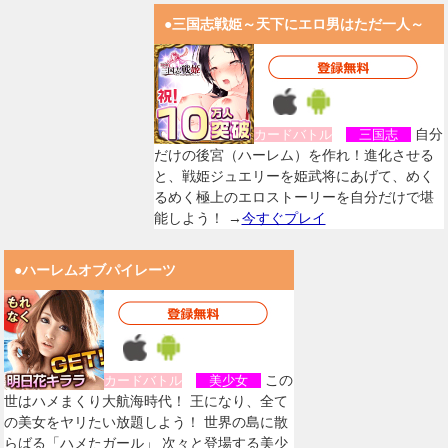
●三国志戦姫～天下にエロ男はただ一人～
自分
カードバトル
三国志
だけの後宮（ハーレム）を作れ！進化させる
と、戦姫ジュエリーを姫武将にあげて、めく
るめく極上のエロストーリーを自分だけで堪
能しよう！ →
今すぐプレイ
●ハーレムオブパイレーツ
この
カードバトル
美少女
世はハメまくり大航海時代！ 王になり、全て
の美女をヤリたい放題しよう！ 世界の島に散
らばる「ハメたガール」 次々と登場する美少