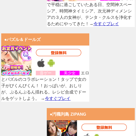
で平穏に過ごしていたある日、空間神スペー
シア、時間神タイミシア、次元神ディメンシ
アの３人の女神が、テンタ・クルスを浄化す
るためにやってきた！→
今すぐプレイ
●パズル＆ドールズ
エロ
音ゲー
美少女
とパズルのコラボレーション！タップで女の
子がびくんびくん！！おっぱいが、おしり
が、ぷるんぷるん揺れる。レシピ合成でドー
ルをゲットしよう。 →
今すぐプレイ
●汚職列島 ZIPANG