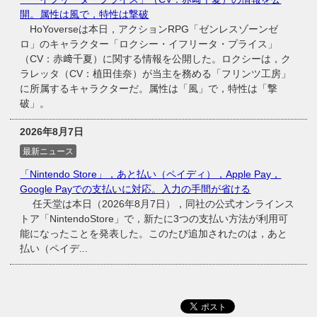
開。属性は風で，特性は撃破
HoYoverseは本日，アクションRPG「ゼンレスゾーンゼ
ロ」のキャラクター「ロクシー・イフリータ・プライス」
（CV：赤﨑千夏）に関する情報を公開した。ロクシーは，ク
ラレッタ（CV：植田佳奈）が当主を務める「フリンツ工房」
に所属するキャラクターだ。属性は「風」で，特性は「撃
破」。
2026年8月7日
最新ニュース
「Nintendo Store」，あと払い（ペイディ），Apple Pay，
Google Payでの支払いに対応。入力の手間が省ける
任天堂は本日（2026年8月7日），同社の公式オンラインス
トア「NintendoStore」で，新たに3つの支払い方法が利用可
能になったことを発表した。このたび追加されたのは，あと
払い（ペイデ...