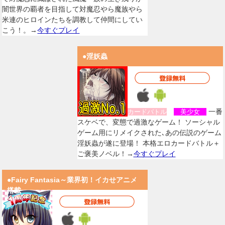
闇世界の覇者を目指して対魔忍やら魔族やら
米連のヒロインたちを調教して仲間にしてい
こう！。→
今すぐプレイ
●淫妖蟲
一番
カードバトル
美少女
スケベで、変態で過激なゲーム！ ソーシャル
ゲーム用にリメイクされた､あの伝説のゲーム
淫妖蟲が遂に登場！ 本格エロカードバトル＋
ご褒美ノベル！→
今すぐプレイ
●Fairy Fantasia～業界初！イカせアニメ
搭載