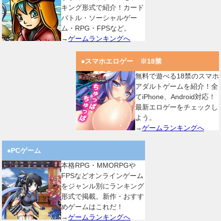
キング形式で紹介！カード
バトル・ソーシャルゲー
ム・RPG・FPSなど。
→
ゲームランキングへ
●スマホエロゲー ※18禁
無料で遊べる18禁のスマホ
アダルトゲームを紹介！全
てiPhone、Android対応！
最新エロゲーをチェックし
よう。
→
ゲームランキングへ
●PCゲーム
本格RPG・MMORPGや
FPSなどオンラインゲーム
をジャンル別にランキング
形式で掲載。新作・おすす
めゲームはこれだ！
→
ゲームランキングへ