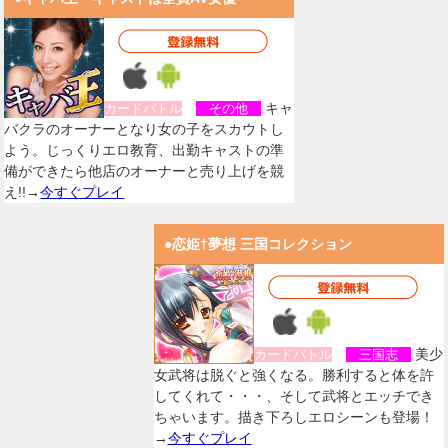
キャ
カードバトル
その他
バクラのオーナーとなり女の子をスカウトし
よう。じっくりエロ教育、出勤キャストの準
備ができたら他店のオーナーと売り上げを競
え!!→
今すぐプレイ
●恋姫†夢想 三国コレクション
美少
カードバトル
三国志
女武将は脱ぐと強くなる。勝利すると体を許
してくれて・・・、そして武将とエッチでき
ちゃいます。描き下ろしエロシーンも登場！
→
今すぐプレイ