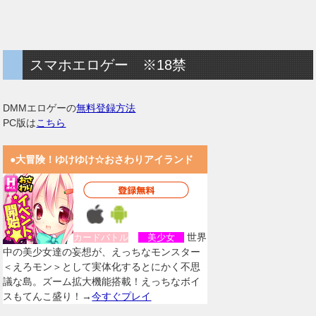
スマホエロゲー ※18禁
DMMエロゲーの
無料登録方法
PC版は
こちら
●大冒険！ゆけゆけ☆おさわりアイランド
世界
カードバトル
美少女
中の美少女達の妄想が、えっちなモンスター
＜えろモン＞として実体化するとにかく不思
議な島。ズーム拡大機能搭載！えっちなボイ
スもてんこ盛り！→
今すぐプレイ