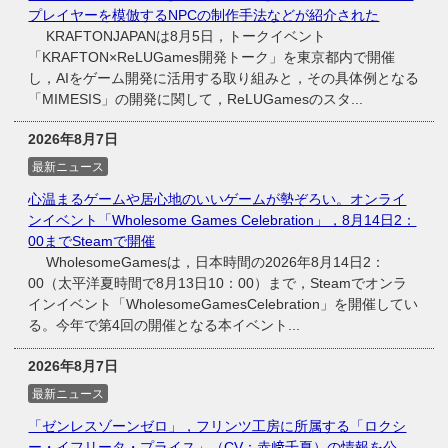
プレイヤーを模倣するNPCの制作手法などが紹介された
KRAFTONJAPANは8月5日，トークイベント
「KRAFTON×ReLUGames開発トーク」を東京都内で開催
し，AIをゲーム開発に活用する取り組みと，その具体例となる
「MIMESIS」の開発に関して，ReLUGamesのスタ...
2026年8月7日
最新ニュース
心温まるゲームや居心地のいいゲームが勢ぞろい。オンライ
ンイベント「Wholesome Games Celebration」，8月14日2：
00までSteamで開催
WholesomeGamesは，日本時間の2026年8月14日2：
00（太平洋夏時間で8月13日10：00）まで，Steamでオンラ
インイベント「WholesomeGamesCelebration」を開催してい
る。今年で第4回の開催となる本イベント...
2026年8月7日
最新ニュース
「ゼンレスゾーンゼロ」，フリンツ工房に所属する「ロクシ
ー・イフリータ・プライス」（CV：赤﨑千夏）の情報を公