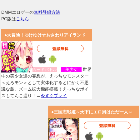
DMMエロゲーの
無料登録方法
PC版は
こちら
●大冒険！ゆけゆけ☆おさわりアイランド
世界
カードバトル
美少女
中の美少女達の妄想が、えっちなモンスター
＜えろモン＞として実体化するとにかく不思
議な島。ズーム拡大機能搭載！えっちなボイ
スもてんこ盛り！→
今すぐプレイ
●三国志戦姫～天下にエロ男はただ一人～