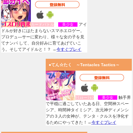
アイ
カードバトル
美少女
ドルが好きにはたまらないスマホエロゲー。
プロデュ―サーに変わり、様々な女の子を見
てナンパ して、自分好みに育てあげていこ
う。そしてアイドルと！？ →
今すぐプレイ
●てん☆たく ～Tentacles Tactics～
触手界
ｼﾐｭﾚーｼｮﾝ
美少女
で平穏に過ごしていたある日、空間神スペー
シア、時間神タイミシア、次元神ディメンシ
アの３人の女神が、テンタ・クルスを浄化す
るためにやってきた！→
今すぐプレイ