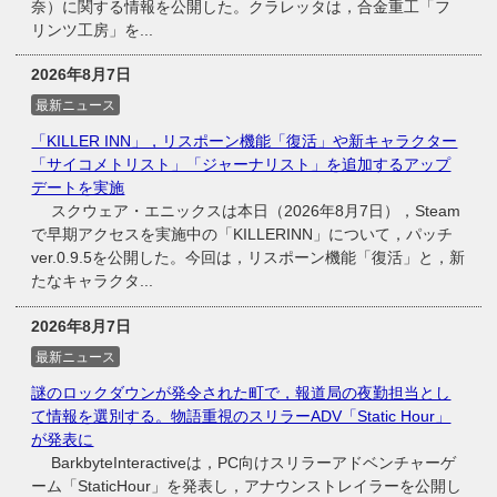
奈）に関する情報を公開した。クラレッタは，合金重工「フ
リンツ工房」を...
2026年8月7日
最新ニュース
「KILLER INN」，リスポーン機能「復活」や新キャラクター
「サイコメトリスト」「ジャーナリスト」を追加するアップ
デートを実施
スクウェア・エニックスは本日（2026年8月7日），Steam
で早期アクセスを実施中の「KILLERINN」について，パッチ
ver.0.9.5を公開した。今回は，リスポーン機能「復活」と，新
たなキャラクタ...
2026年8月7日
最新ニュース
謎のロックダウンが発令された町で，報道局の夜勤担当とし
て情報を選別する。物語重視のスリラーADV「Static Hour」
が発表に
BarkbyteInteractiveは，PC向けスリラーアドベンチャーゲ
ーム「StaticHour」を発表し，アナウンストレイラーを公開し