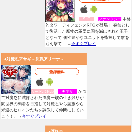
本格
SLG
ファンタジー
的タワーディフェンスRPGが登場！ 突如とし
て復活した魔物の軍団に国を滅ぼされた王子
となって 個性豊かなユニットを指揮して敵を
迎え撃て！ →
今すぐプレイ
●対魔忍アサギ～決戦アリーナ～
かつ
カードバトル
美少女
て対魔忍に滅ぼされた風魔一族の生き残りが
闇世界の覇者を目指して対魔忍やら魔族やら
米連のヒロインたちを調教して仲間にしてい
こう！。→
今すぐプレイ
●淫妖蟲