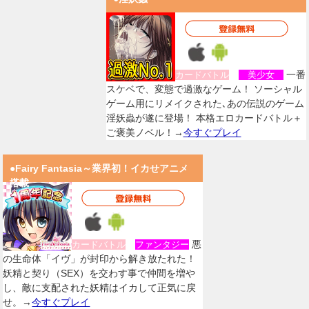
一番
カードバトル
美少女
スケベで、変態で過激なゲーム！ ソーシャル
ゲーム用にリメイクされた､あの伝説のゲーム
淫妖蟲が遂に登場！ 本格エロカードバトル＋
ご褒美ノベル！→
今すぐプレイ
●Fairy Fantasia～業界初！イカせアニメ
搭載
悪
カードバトル
ファンタジー
の生命体「イヴ」が封印から解き放たれた！
妖精と契り（SEX）を交わす事で仲間を増や
し、敵に支配された妖精はイカして正気に戻
せ。→
今すぐプレイ