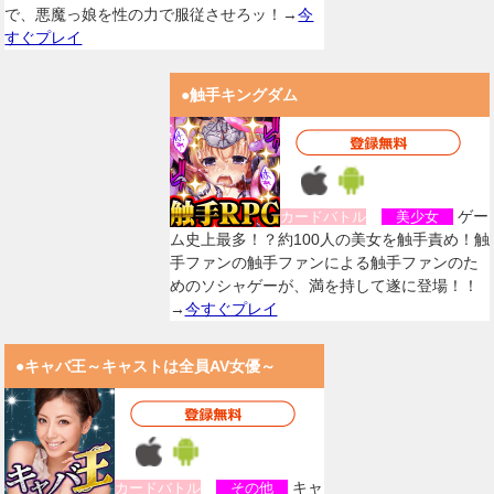
で、悪魔っ娘を性の力で服従させろッ！→
今
すぐプレイ
●触手キングダム
ゲー
カードバトル
美少女
ム史上最多！？約100人の美女を触手責め！触
手ファンの触手ファンによる触手ファンのた
めのソシャゲーが、満を持して遂に登場！！
→
今すぐプレイ
●キャバ王～キャストは全員AV女優～
キャ
カードバトル
その他