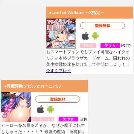
●Lord of Walkure ～X指定～
PCで
RPG
美少女
もスマートフォンでもプレイ可能なハイクオ
リティ本格ブラウザカードゲーム。囚われの
美少女戦姫達を助け出して仲間にしよう！→
今すぐプレイ
●淫魔降臨デビル☆カーニバル
自称
カードバトル
美少女
ヒーローを名乗る若者が、なぜか魔王に転生
しちゃった・・・！？ 最強の魔術「淫魔術」