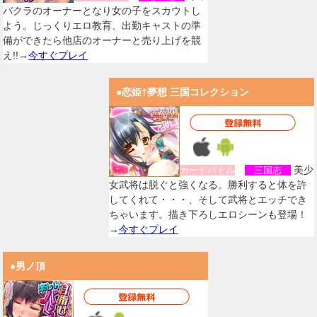
バクラのオーナーとなり女の子をスカウトし
よう。じっくりエロ教育、出勤キャストの準
備ができたら他店のオーナーと売り上げを競
え!!→
今すぐプレイ
●恋姫†夢想 三国コレクション
美少
カードバトル
三国志
女武将は脱ぐと強くなる。勝利すると体を許
してくれて・・・、そして武将とエッチでき
ちゃいます。描き下ろしエロシーンも登場！
→
今すぐプレイ
●男ノ頂