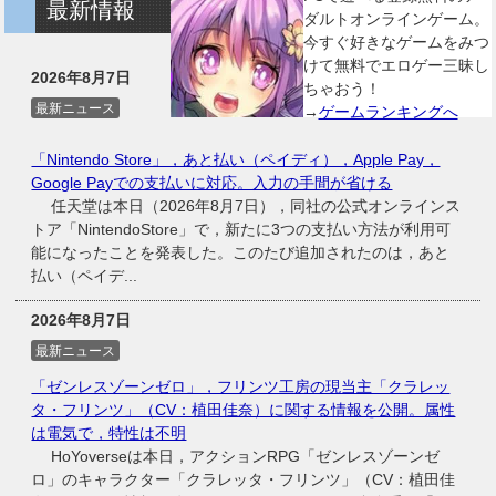
最新情報
ダルトオンラインゲーム。
今すぐ好きなゲームをみつ
けて無料でエロゲー三昧し
2026年8月7日
ちゃおう！
最新ニュース
→
ゲームランキングへ
「Nintendo Store」，あと払い（ペイディ），Apple Pay，
Google Payでの支払いに対応。入力の手間が省ける
任天堂は本日（2026年8月7日），同社の公式オンラインス
トア「NintendoStore」で，新たに3つの支払い方法が利用可
能になったことを発表した。このたび追加されたのは，あと
払い（ペイデ...
2026年8月7日
最新ニュース
「ゼンレスゾーンゼロ」，フリンツ工房の現当主「クラレッ
タ・フリンツ」（CV：植田佳奈）に関する情報を公開。属性
は電気で，特性は不明
HoYoverseは本日，アクションRPG「ゼンレスゾーンゼ
ロ」のキャラクター「クラレッタ・フリンツ」（CV：植田佳