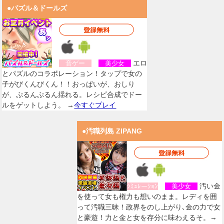
●パズル＆ドールズ
エロ
音ゲー
美少女
とパズルのコラボレーション！タップで女の
子がびくんびくん！！おっぱいが、おしり
が、ぷるんぷるん揺れる。レシピ合成でドー
ルをゲットしよう。 →
今すぐプレイ
●汚職列島 ZIPANG
汚い金
ｼﾐｭﾚーｼｮﾝ
美少女
を使って女も権力も想いのまま。レディを囲
って汚職三昧！政界をのし上がり､金の力で女
と豪遊！力と金と女を存分に味わえるそ。→