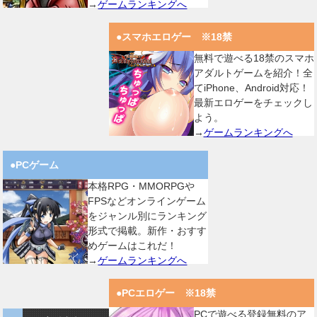
→
ゲームランキングへ
●スマホエロゲー ※18禁
無料で遊べる18禁のスマホ
アダルトゲームを紹介！全
てiPhone、Android対応！
最新エロゲーをチェックし
よう。
→
ゲームランキングへ
●PCゲーム
本格RPG・MMORPGや
FPSなどオンラインゲーム
をジャンル別にランキング
形式で掲載。新作・おすす
めゲームはこれだ！
→
ゲームランキングへ
●PCエロゲー ※18禁
PCで遊べる登録無料のア