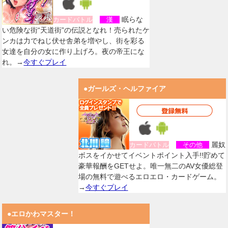
眠らな
カードバトル
漢
い危険な街“天道街”の伝説となれ！売られたケ
ンカは力でねじ伏せ舎弟を増やし、街を彩る
女達を自分の女に作り上げろ。夜の帝王にな
れ。→
今すぐプレイ
●ガールズ・ヘルファイア
麗奴
カードバトル
その他
ボスをイかせてイベントポイント入手!!貯めて
豪華報酬をGETせよ。唯一無二のAV女優総登
場の無料で遊べるエロエロ・カードゲーム。
→
今すぐプレイ
●エロかわマスター！