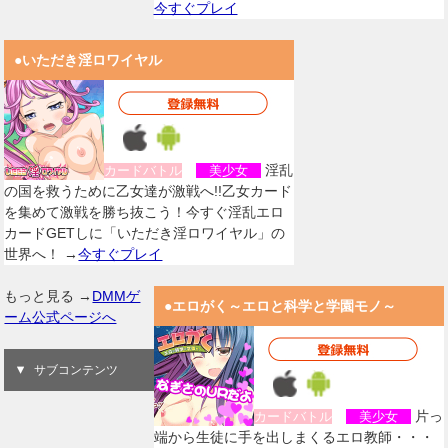
今すぐプレイ
●いただき淫ロワイヤル
淫乱
カードバトル
美少女
の国を救うために乙女達が激戦へ!!乙女カード
を集めて激戦を勝ち抜こう！今すぐ淫乱エロ
カードGETしに「いただき淫ロワイヤル」の
世界へ！ →
今すぐプレイ
もっと見る →
DMMゲ
●エロがく～エロと科学と学園モノ～
ーム公式ページへ
サブコンテンツ
片っ
カードバトル
美少女
端から生徒に手を出しまくるエロ教師・・・