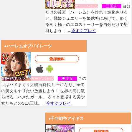
自分
カードバトル
三国志
だけの後宮（ハーレム）を作れ！進化させる
と、戦姫ジュエリーを姫武将にあげて、めく
るめく極上のエロストーリーを自分だけで堪
能しよう！ →
今すぐプレイ
●ハーレムオブパイレーツ
この
カードバトル
美少女
世はハメまくり大航海時代！ 王になり、全て
の美女をヤリたい放題しよう！ 世界の島に散
らばる「ハメたガール」 次々と登場する美少
女たちとのSEX三昧。→
今すぐプレイ
●千年戦争アイギス