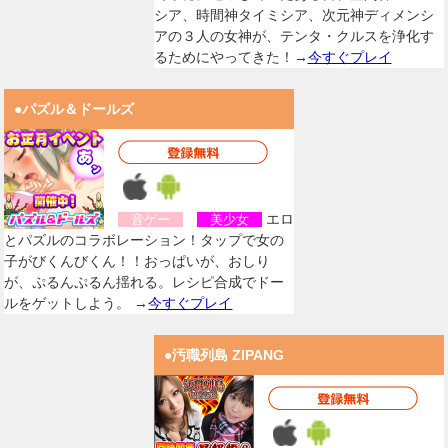
シア、時間神タイミシア、次元神ディメンシ
アの３人の女神が、テンタ・クルスを浄化す
るためにやってきた！→
今すぐプレイ
●パズル＆ドールズ
エロ
音ゲー
美少女
とパズルのコラボレーション！タップで女の
子がびくんびくん！！おっぱいが、おしり
が、ぷるんぷるん揺れる。レシピ合成でドー
ルをゲットしよう。 →
今すぐプレイ
●汚職列島 ZIPANG