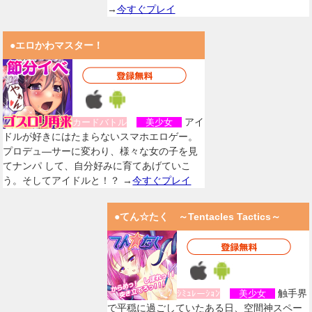
→
今すぐプレイ
●エロかわマスター！
アイ
カードバトル
美少女
ドルが好きにはたまらないスマホエロゲー。
プロデュ―サーに変わり、様々な女の子を見
てナンパ して、自分好みに育てあげていこ
う。そしてアイドルと！？ →
今すぐプレイ
●てん☆たく ～Tentacles Tactics～
触手界
ｼﾐｭﾚーｼｮﾝ
美少女
で平穏に過ごしていたある日、空間神スペー