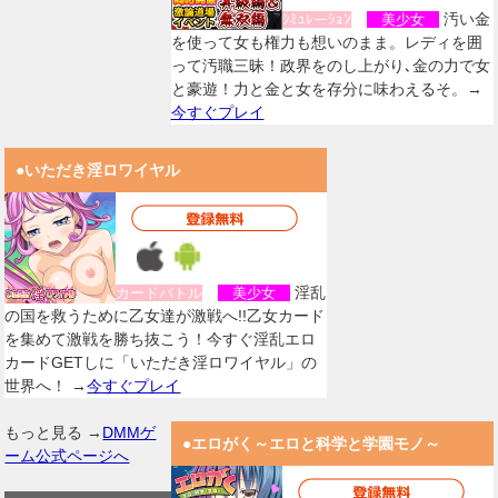
汚い金
ｼﾐｭﾚーｼｮﾝ
美少女
を使って女も権力も想いのまま。レディを囲
って汚職三昧！政界をのし上がり､金の力で女
と豪遊！力と金と女を存分に味わえるそ。→
今すぐプレイ
●いただき淫ロワイヤル
淫乱
カードバトル
美少女
の国を救うために乙女達が激戦へ!!乙女カード
を集めて激戦を勝ち抜こう！今すぐ淫乱エロ
カードGETしに「いただき淫ロワイヤル」の
世界へ！ →
今すぐプレイ
もっと見る →
DMMゲ
●エロがく～エロと科学と学園モノ～
ーム公式ページへ