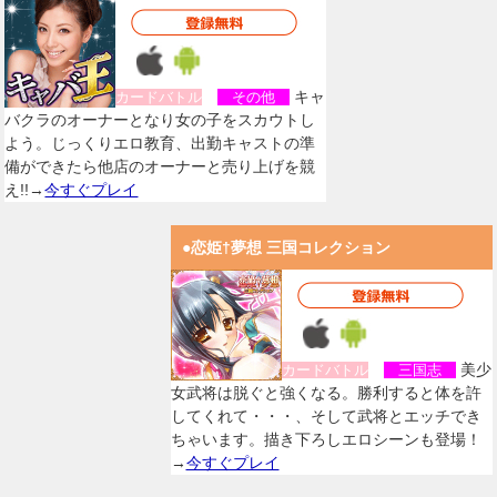
キャ
カードバトル
その他
バクラのオーナーとなり女の子をスカウトし
よう。じっくりエロ教育、出勤キャストの準
備ができたら他店のオーナーと売り上げを競
え!!→
今すぐプレイ
●恋姫†夢想 三国コレクション
美少
カードバトル
三国志
女武将は脱ぐと強くなる。勝利すると体を許
してくれて・・・、そして武将とエッチでき
ちゃいます。描き下ろしエロシーンも登場！
→
今すぐプレイ