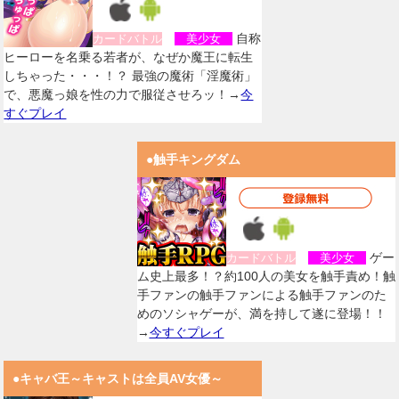
自称
カードバトル
美少女
ヒーローを名乗る若者が、なぜか魔王に転生
しちゃった・・・！？ 最強の魔術「淫魔術」
で、悪魔っ娘を性の力で服従させろッ！→
今
すぐプレイ
●触手キングダム
ゲー
カードバトル
美少女
ム史上最多！？約100人の美女を触手責め！触
手ファンの触手ファンによる触手ファンのた
めのソシャゲーが、満を持して遂に登場！！
→
今すぐプレイ
●キャバ王～キャストは全員AV女優～