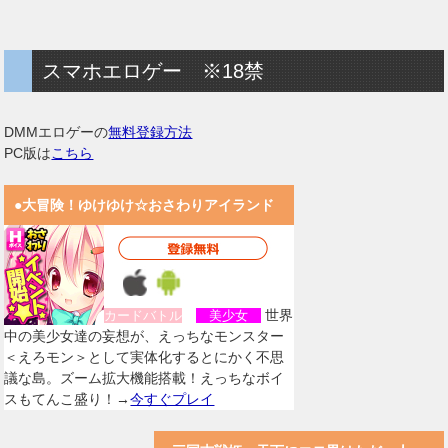
スマホエロゲー ※18禁
DMMエロゲーの
無料登録方法
PC版は
こちら
●大冒険！ゆけゆけ☆おさわりアイランド
世界
カードバトル
美少女
中の美少女達の妄想が、えっちなモンスター
＜えろモン＞として実体化するとにかく不思
議な島。ズーム拡大機能搭載！えっちなボイ
スもてんこ盛り！→
今すぐプレイ