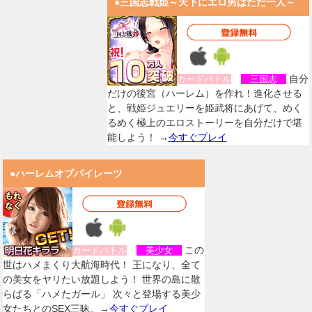
●三国志戦姫～天下にエロ男はただ一人～
自分
カードバトル
三国志
だけの後宮（ハーレム）を作れ！進化させる
と、戦姫ジュエリーを姫武将にあげて、めく
るめく極上のエロストーリーを自分だけで堪
能しよう！ →
今すぐプレイ
●ハーレムオブパイレーツ
この
カードバトル
美少女
世はハメまくり大航海時代！ 王になり、全て
の美女をヤリたい放題しよう！ 世界の島に散
らばる「ハメたガール」 次々と登場する美少
女たちとのSEX三昧。→
今すぐプレイ