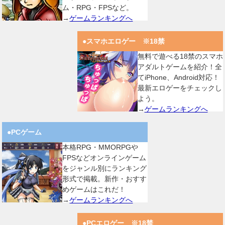
ム・RPG・FPSなど。
→
ゲームランキングへ
●スマホエロゲー ※18禁
無料で遊べる18禁のスマホ
アダルトゲームを紹介！全
てiPhone、Android対応！
最新エロゲーをチェックし
よう。
→
ゲームランキングへ
●PCゲーム
本格RPG・MMORPGや
FPSなどオンラインゲーム
をジャンル別にランキング
形式で掲載。新作・おすす
めゲームはこれだ！
→
ゲームランキングへ
●PCエロゲー ※18禁