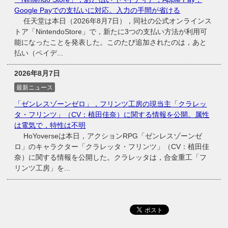
Google Payでの支払いに対応。入力の手間が省ける
任天堂は本日（2026年8月7日），同社の公式オンラインス
トア「NintendoStore」で，新たに3つの支払い方法が利用可
能になったことを発表した。このたび追加されたのは，あと
払い（ペイデ...
2026年8月7日
最新ニュース
「ゼンレスゾーンゼロ」，フリンツ工房の現当主「クラレッ
タ・フリンツ」（CV：植田佳奈）に関する情報を公開。属性
は電気で，特性は不明
HoYoverseは本日，アクションRPG「ゼンレスゾーンゼ
ロ」のキャラクター「クラレッタ・フリンツ」（CV：植田佳
奈）に関する情報を公開した。クラレッタは，合金重工「フ
リンツ工房」を...