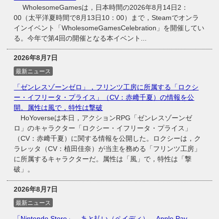
WholesomeGamesは，日本時間の2026年8月14日2：
00（太平洋夏時間で8月13日10：00）まで，Steamでオンラ
インイベント「WholesomeGamesCelebration」を開催してい
る。今年で第4回の開催となる本イベント...
2026年8月7日
最新ニュース
「ゼンレスゾーンゼロ」，フリンツ工房に所属する「ロクシ
ー・イフリータ・プライス」（CV：赤﨑千夏）の情報を公
開。属性は風で，特性は撃破
HoYoverseは本日，アクションRPG「ゼンレスゾーンゼ
ロ」のキャラクター「ロクシー・イフリータ・プライス」
（CV：赤﨑千夏）に関する情報を公開した。ロクシーは，ク
ラレッタ（CV：植田佳奈）が当主を務める「フリンツ工房」
に所属するキャラクターだ。属性は「風」で，特性は「撃
破」。
2026年8月7日
最新ニュース
「Nintendo Store」，あと払い（ペイディ），Apple Pay，