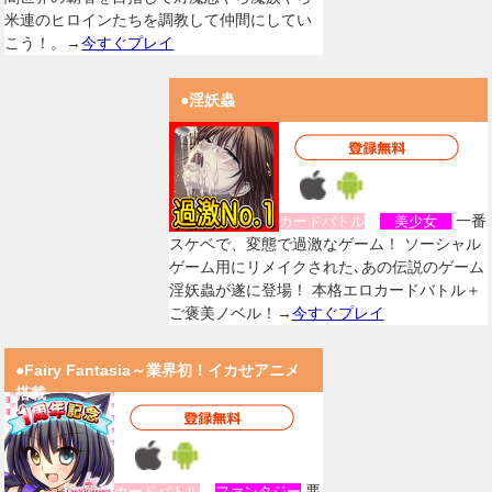
米連のヒロインたちを調教して仲間にしてい
こう！。→
今すぐプレイ
●淫妖蟲
一番
カードバトル
美少女
スケベで、変態で過激なゲーム！ ソーシャル
ゲーム用にリメイクされた､あの伝説のゲーム
淫妖蟲が遂に登場！ 本格エロカードバトル＋
ご褒美ノベル！→
今すぐプレイ
●Fairy Fantasia～業界初！イカせアニメ
搭載
悪
カードバトル
ファンタジー