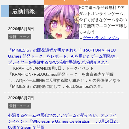
PCで遊べる登録無料のア
最新情報
ダルトオンラインゲーム。
今すぐ好きなゲームをみつ
けて無料でエロゲー三昧し
2026年8月8日
ちゃおう！
最新ニュース
→
ゲームランキングへ
「MIMESIS」の開発過程が明かされた「KRAFTON × ReLU
Games 開発トーク」をレポート。AIを用いたゲーム開発や，
プレイヤーを模倣するNPCの制作手法などが紹介された
KRAFTONJAPANは8月5日，トークイベント
「KRAFTON×ReLUGames開発トーク」を東京都内で開催
し，AIをゲーム開発に活用する取り組みと，その具体例となる
「MIMESIS」の開発に関して，ReLUGamesのスタ...
2026年8月7日
最新ニュース
心温まるゲームや居心地のいいゲームが勢ぞろい。オンライ
ンイベント「Wholesome Games Celebration」，8月14日2：
00までSteamで開催