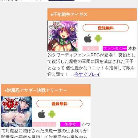
●千年戦争アイギス
本格
SLG
ファンタジー
的タワーディフェンスRPGが登場！ 突如とし
て復活した魔物の軍団に国を滅ぼされた王子
となって 個性豊かなユニットを指揮して敵を
迎え撃て！ →
今すぐプレイ
●対魔忍アサギ～決戦アリーナ～
かつ
カードバトル
美少女
て対魔忍に滅ぼされた風魔一族の生き残りが
闇世界の覇者を目指して対魔忍やら魔族やら