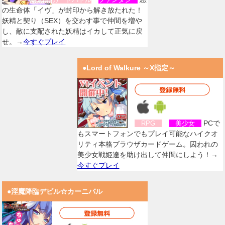
の生命体「イヴ」が封印から解き放たれた！
妖精と契り（SEX）を交わす事で仲間を増や
し、敵に支配された妖精はイカして正気に戻
せ。→
今すぐプレイ
●Lord of Walkure ～X指定～
PCで
RPG
美少女
もスマートフォンでもプレイ可能なハイクオ
リティ本格ブラウザカードゲーム。囚われの
美少女戦姫達を助け出して仲間にしよう！→
今すぐプレイ
●淫魔降臨デビル☆カーニバル