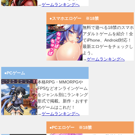
→
ゲームランキングへ
●スマホエロゲー ※18禁
無料で遊べる18禁のスマホ
アダルトゲームを紹介！全
てiPhone、Android対応！
最新エロゲーをチェックし
よう。
→
ゲームランキングへ
●PCゲーム
本格RPG・MMORPGや
FPSなどオンラインゲーム
をジャンル別にランキング
形式で掲載。新作・おすす
めゲームはこれだ！
→
ゲームランキングへ
●PCエロゲー ※18禁