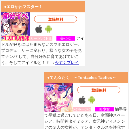
●エロかわマスター！
アイ
カードバトル
美少女
ドルが好きにはたまらないスマホエロゲー。
プロデュ―サーに変わり、様々な女の子を見
てナンパ して、自分好みに育てあげていこ
う。そしてアイドルと！？ →
今すぐプレイ
●てん☆たく ～Tentacles Tactics～
触手界
ｼﾐｭﾚーｼｮﾝ
美少女
で平穏に過ごしていたある日、空間神スペー
シア、時間神タイミシア、次元神ディメンシ
アの３人の女神が、テンタ・クルスを浄化す