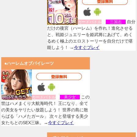
自分
カードバトル
三国志
だけの後宮（ハーレム）を作れ！進化させる
と、戦姫ジュエリーを姫武将にあげて、めく
るめく極上のエロストーリーを自分だけで堪
能しよう！ →
今すぐプレイ
●ハーレムオブパイレーツ
この
カードバトル
美少女
世はハメまくり大航海時代！ 王になり、全て
の美女をヤリたい放題しよう！ 世界の島に散
らばる「ハメたガール」 次々と登場する美少
女たちとのSEX三昧。→
今すぐプレイ