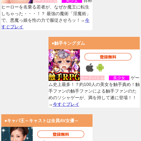
自称
カードバトル
美少女
ヒーローを名乗る若者が、なぜか魔王に転生
しちゃった・・・！？ 最強の魔術「淫魔術」
で、悪魔っ娘を性の力で服従させろッ！→
今
すぐプレイ
●触手キングダム
ゲー
カードバトル
美少女
ム史上最多！？約100人の美女を触手責め！触
手ファンの触手ファンによる触手ファンのた
めのソシャゲーが、満を持して遂に登場！！
→
今すぐプレイ
●キャバ王～キャストは全員AV女優～