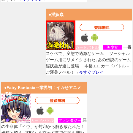
●淫妖蟲
一番
カードバトル
美少女
スケベで、変態で過激なゲーム！ ソーシャル
ゲーム用にリメイクされた､あの伝説のゲーム
淫妖蟲が遂に登場！ 本格エロカードバトル＋
ご褒美ノベル！→
今すぐプレイ
●Fairy Fantasia～業界初！イカせアニメ
搭載
悪
カードバトル
ファンタジー
の生命体「イヴ」が封印から解き放たれた！
妖精と契り（SEX）を交わす事で仲間を増や