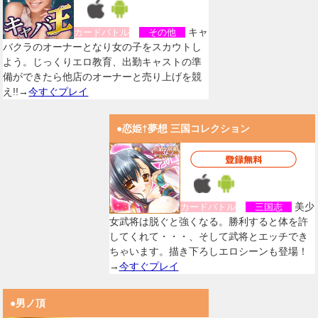
キャ
カードバトル
その他
バクラのオーナーとなり女の子をスカウトし
よう。じっくりエロ教育、出勤キャストの準
備ができたら他店のオーナーと売り上げを競
え!!→
今すぐプレイ
●恋姫†夢想 三国コレクション
美少
カードバトル
三国志
女武将は脱ぐと強くなる。勝利すると体を許
してくれて・・・、そして武将とエッチでき
ちゃいます。描き下ろしエロシーンも登場！
→
今すぐプレイ
●男ノ頂