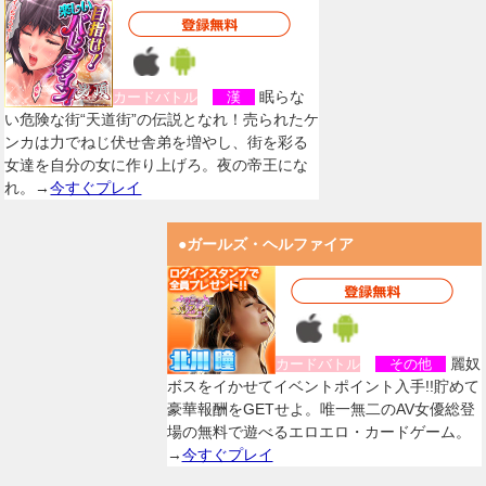
眠らな
カードバトル
漢
い危険な街“天道街”の伝説となれ！売られたケ
ンカは力でねじ伏せ舎弟を増やし、街を彩る
女達を自分の女に作り上げろ。夜の帝王にな
れ。→
今すぐプレイ
●ガールズ・ヘルファイア
麗奴
カードバトル
その他
ボスをイかせてイベントポイント入手!!貯めて
豪華報酬をGETせよ。唯一無二のAV女優総登
場の無料で遊べるエロエロ・カードゲーム。
→
今すぐプレイ