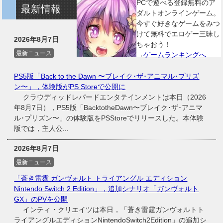
PCで遊べる登録無料のア
最新情報
ダルトオンラインゲーム。
今すぐ好きなゲームをみつ
けて無料でエロゲー三昧し
2026年8月7日
ちゃおう！
最新ニュース
→
ゲームランキングへ
PS5版「Back to the Dawn 〜ブレイク･ザ･アニマル･プリズ
ン〜」，体験版がPS Storeで公開に
クラウディッドレパードエンタテインメントは本日（2026
年8月7日），PS5版「BacktotheDawn〜ブレイク･ザ･アニマ
ル･プリズン〜」の体験版をPSStoreでリリースした。本体験
版では，主人公...
2026年8月7日
最新ニュース
「蒼き雷霆 ガンヴォルト トライアングル エディション
Nintendo Switch 2 Edition」，追加シナリオ「ガンヴォルト
GX」のPVを公開
インティ・クリエイツは本日，「蒼き雷霆ガンヴォルトト
ライアングルエディションNintendoSwitch2Edition」の追加シ