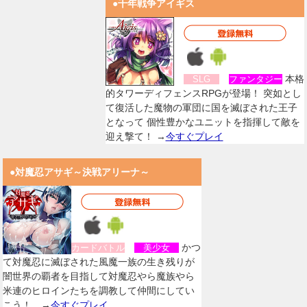
●千年戦争アイギス
本格
SLG
ファンタジー
的タワーディフェンスRPGが登場！ 突如とし
て復活した魔物の軍団に国を滅ぼされた王子
となって 個性豊かなユニットを指揮して敵を
迎え撃て！ →
今すぐプレイ
●対魔忍アサギ～決戦アリーナ～
かつ
カードバトル
美少女
て対魔忍に滅ぼされた風魔一族の生き残りが
闇世界の覇者を目指して対魔忍やら魔族やら
米連のヒロインたちを調教して仲間にしてい
こう！。→
今すぐプレイ