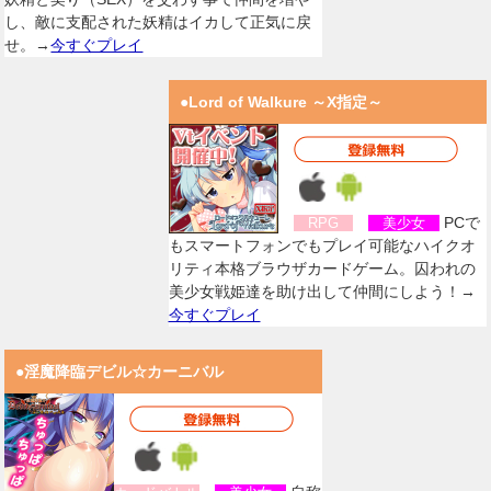
し、敵に支配された妖精はイカして正気に戻
せ。→
今すぐプレイ
●Lord of Walkure ～X指定～
PCで
RPG
美少女
もスマートフォンでもプレイ可能なハイクオ
リティ本格ブラウザカードゲーム。囚われの
美少女戦姫達を助け出して仲間にしよう！→
今すぐプレイ
●淫魔降臨デビル☆カーニバル