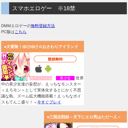
スマホエロゲー ※18禁
DMMエロゲーの
無料登録方法
PC版は
こちら
●大冒険！ゆけゆけ☆おさわりアイランド
世界
カードバトル
美少女
中の美少女達の妄想が、えっちなモンスター
＜えろモン＞として実体化するとにかく不思
議な島。ズーム拡大機能搭載！えっちなボイ
スもてんこ盛り！→
今すぐプレイ
●三国志戦姫～天下にエロ男はただ一人～