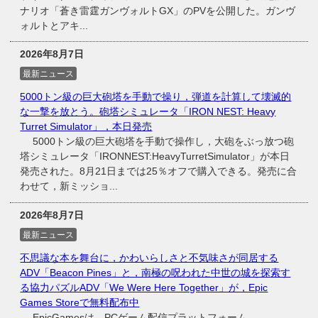
ナリオ「蒼き雷霆ガンヴォルトGX」のPVを公開した。ガンヴ
ォルトとアキ...
2026年8月7日
最新ニュース
5000トン級の巨大砲塔を手動で操り，弾道を計算して壊滅的
な一撃を放とう。砲塔シミュレータ「IRON NEST: Heavy
Turret Simulator」，本日発売
5000トン級の巨大砲塔を手動で操作し，大砲をぶっ放つ砲
塔シミュレータ「IRONNEST:HeavyTurretSimulator」が本日
発売された。8月21日までは25％オフで購入できる。発売に合
わせて，新ミッショ...
2026年8月7日
最新ニュース
不思議な本を舞台に，かわいらしさと不気味さが同居する
ADV「Beacon Pines」と，南極の呪われた中世の城を探索す
る協力パズルADV「We Were Here Together」が，Epic
Games Storeで無料配布中
EpicGamesは，PCゲーム配信プラットフォーム