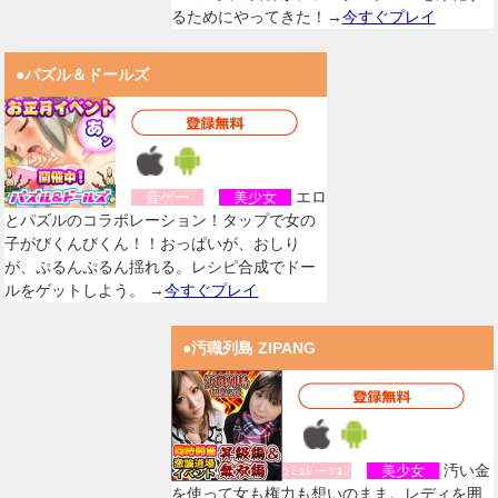
るためにやってきた！→
今すぐプレイ
●パズル＆ドールズ
エロ
音ゲー
美少女
とパズルのコラボレーション！タップで女の
子がびくんびくん！！おっぱいが、おしり
が、ぷるんぷるん揺れる。レシピ合成でドー
ルをゲットしよう。 →
今すぐプレイ
●汚職列島 ZIPANG
汚い金
ｼﾐｭﾚーｼｮﾝ
美少女
を使って女も権力も想いのまま。レディを囲