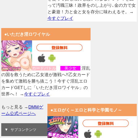
って汚職三昧！政界をのし上がり､金の力で女
と豪遊！力と金と女を存分に味わえるそ。→
今すぐプレイ
●いただき淫ロワイヤル
淫乱
カードバトル
美少女
の国を救うために乙女達が激戦へ!!乙女カード
を集めて激戦を勝ち抜こう！今すぐ淫乱エロ
カードGETしに「いただき淫ロワイヤル」の
世界へ！ →
今すぐプレイ
もっと見る →
DMMゲ
●エロがく～エロと科学と学園モノ～
ーム公式ページへ
サブコンテンツ