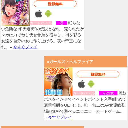
眠らな
カードバトル
漢
い危険な街“天道街”の伝説となれ！売られたケ
ンカは力でねじ伏せ舎弟を増やし、街を彩る
女達を自分の女に作り上げろ。夜の帝王にな
れ。→
今すぐプレイ
●ガールズ・ヘルファイア
麗奴
カードバトル
その他
ボスをイかせてイベントポイント入手!!貯めて
豪華報酬をGETせよ。唯一無二のAV女優総登
場の無料で遊べるエロエロ・カードゲーム。
→
今すぐプレイ