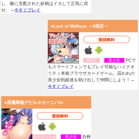
し、敵に支配された妖精はイカして正気に戻
せ。→
今すぐプレイ
●Lord of Walkure ～X指定～
PCで
RPG
美少女
もスマートフォンでもプレイ可能なハイクオ
リティ本格ブラウザカードゲーム。囚われの
美少女戦姫達を助け出して仲間にしよう！→
今すぐプレイ
●淫魔降臨デビル☆カーニバル
自称
カードバトル
美少女