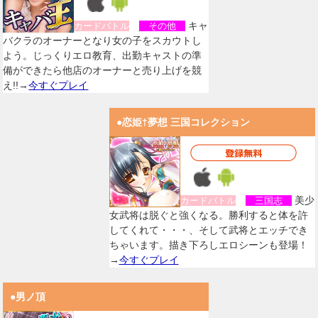
キャ
カードバトル
その他
バクラのオーナーとなり女の子をスカウトし
よう。じっくりエロ教育、出勤キャストの準
備ができたら他店のオーナーと売り上げを競
え!!→
今すぐプレイ
●恋姫†夢想 三国コレクション
美少
カードバトル
三国志
女武将は脱ぐと強くなる。勝利すると体を許
してくれて・・・、そして武将とエッチでき
ちゃいます。描き下ろしエロシーンも登場！
→
今すぐプレイ
●男ノ頂