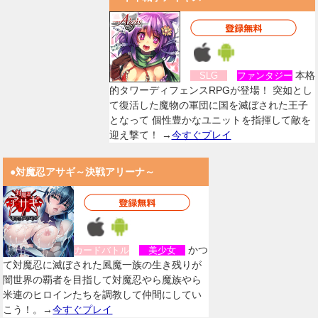
本格
SLG
ファンタジー
的タワーディフェンスRPGが登場！ 突如とし
て復活した魔物の軍団に国を滅ぼされた王子
となって 個性豊かなユニットを指揮して敵を
迎え撃て！ →
今すぐプレイ
●対魔忍アサギ～決戦アリーナ～
かつ
カードバトル
美少女
て対魔忍に滅ぼされた風魔一族の生き残りが
闇世界の覇者を目指して対魔忍やら魔族やら
米連のヒロインたちを調教して仲間にしてい
こう！。→
今すぐプレイ