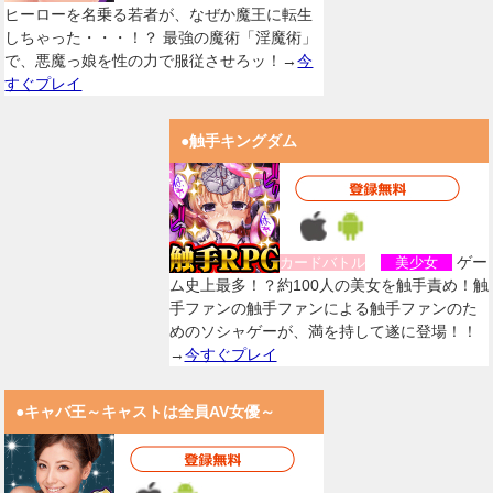
ヒーローを名乗る若者が、なぜか魔王に転生
しちゃった・・・！？ 最強の魔術「淫魔術」
で、悪魔っ娘を性の力で服従させろッ！→
今
すぐプレイ
●触手キングダム
ゲー
カードバトル
美少女
ム史上最多！？約100人の美女を触手責め！触
手ファンの触手ファンによる触手ファンのた
めのソシャゲーが、満を持して遂に登場！！
→
今すぐプレイ
●キャバ王～キャストは全員AV女優～