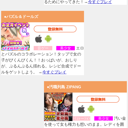
るためにやってきた！→
今すぐプレイ
●パズル＆ドールズ
エロ
音ゲー
美少女
とパズルのコラボレーション！タップで女の
子がびくんびくん！！おっぱいが、おしり
が、ぷるんぷるん揺れる。レシピ合成でドー
ルをゲットしよう。 →
今すぐプレイ
●汚職列島 ZIPANG
汚い金
ｼﾐｭﾚーｼｮﾝ
美少女
を使って女も権力も想いのまま。レディを囲