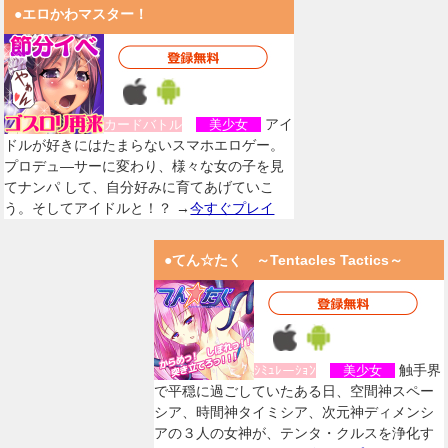
●エロかわマスター！
アイ
カードバトル
美少女
ドルが好きにはたまらないスマホエロゲー。
プロデュ―サーに変わり、様々な女の子を見
てナンパ して、自分好みに育てあげていこ
う。そしてアイドルと！？ →
今すぐプレイ
●てん☆たく ～Tentacles Tactics～
触手界
ｼﾐｭﾚーｼｮﾝ
美少女
で平穏に過ごしていたある日、空間神スペー
シア、時間神タイミシア、次元神ディメンシ
アの３人の女神が、テンタ・クルスを浄化す