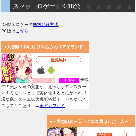
スマホエロゲー ※18禁
DMMエロゲーの
無料登録方法
PC版は
こちら
●大冒険！ゆけゆけ☆おさわりアイランド
世界
カードバトル
美少女
中の美少女達の妄想が、えっちなモンスター
＜えろモン＞として実体化するとにかく不思
議な島。ズーム拡大機能搭載！えっちなボイ
スもてんこ盛り！→
今すぐプレイ
●三国志戦姫～天下にエロ男はただ一人～