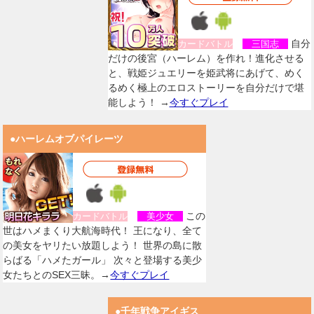
自分
カードバトル
三国志
だけの後宮（ハーレム）を作れ！進化させる
と、戦姫ジュエリーを姫武将にあげて、めく
るめく極上のエロストーリーを自分だけで堪
能しよう！ →
今すぐプレイ
●ハーレムオブパイレーツ
この
カードバトル
美少女
世はハメまくり大航海時代！ 王になり、全て
の美女をヤリたい放題しよう！ 世界の島に散
らばる「ハメたガール」 次々と登場する美少
女たちとのSEX三昧。→
今すぐプレイ
●千年戦争アイギス