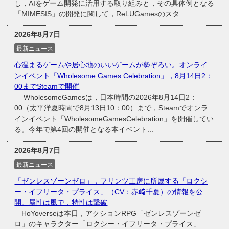
し，AIをゲーム開発に活用する取り組みと，その具体例となる
「MIMESIS」の開発に関して，ReLUGamesのスタ...
2026年8月7日
最新ニュース
心温まるゲームや居心地のいいゲームが勢ぞろい。オンライ
ンイベント「Wholesome Games Celebration」，8月14日2：
00までSteamで開催
WholesomeGamesは，日本時間の2026年8月14日2：
00（太平洋夏時間で8月13日10：00）まで，Steamでオンラ
インイベント「WholesomeGamesCelebration」を開催してい
る。今年で第4回の開催となる本イベント...
2026年8月7日
最新ニュース
「ゼンレスゾーンゼロ」，フリンツ工房に所属する「ロクシ
ー・イフリータ・プライス」（CV：赤﨑千夏）の情報を公
開。属性は風で，特性は撃破
HoYoverseは本日，アクションRPG「ゼンレスゾーンゼ
ロ」のキャラクター「ロクシー・イフリータ・プライス」