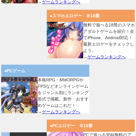
→
ゲームランキングへ
●スマホエロゲー ※18禁
無料で遊べる18禁のスマホ
アダルトゲームを紹介！全
てiPhone、Android対応！
最新エロゲーをチェックし
よう。
→
ゲームランキングへ
●PCゲーム
本格RPG・MMORPGや
FPSなどオンラインゲーム
をジャンル別にランキング
形式で掲載。新作・おすす
めゲームはこれだ！
→
ゲームランキングへ
●PCエロゲー ※18禁
PCで遊べる登録無料のア