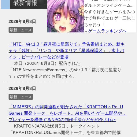
最新情報
ダルトオンラインゲーム。
今すぐ好きなゲームをみつ
けて無料でエロゲー三昧し
2026年8月8日
ちゃおう！
最新ニュース
→
ゲームランキングへ
「NTE」Ver.1.3「霧月夜に星還りて」予告番組まとめ。新キ
ャラ「残虹」「リンコ」や新エリア「星暮保護区」，水上バ
イク，ビーチバレーなどが登場
本日（2026年8月8日）配信された
「NTE:NevernesstoEverness」のVer.1.3「霧月夜に星還り
て」の情報をまとめてお届けする。
2026年8月8日
最新ニュース
「MIMESIS」の開発過程が明かされた「KRAFTON × ReLU
Games 開発トーク」をレポート。AIを用いたゲーム開発や，
プレイヤーを模倣するNPCの制作手法などが紹介された
KRAFTONJAPANは8月5日，トークイベント
「KRAFTON×ReLUGames開発トーク」を東京都内で開催