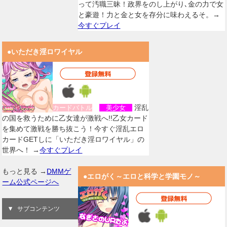
って汚職三昧！政界をのし上がり､金の力で女
と豪遊！力と金と女を存分に味わえるそ。→
今すぐプレイ
●いただき淫ロワイヤル
淫乱
カードバトル
美少女
の国を救うために乙女達が激戦へ!!乙女カード
を集めて激戦を勝ち抜こう！今すぐ淫乱エロ
カードGETしに「いただき淫ロワイヤル」の
世界へ！ →
今すぐプレイ
もっと見る →
DMMゲ
●エロがく～エロと科学と学園モノ～
ーム公式ページへ
サブコンテンツ