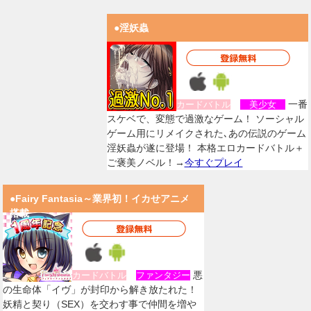
●淫妖蟲
一番
カードバトル
美少女
スケベで、変態で過激なゲーム！ ソーシャル
ゲーム用にリメイクされた､あの伝説のゲーム
淫妖蟲が遂に登場！ 本格エロカードバトル＋
ご褒美ノベル！→
今すぐプレイ
●Fairy Fantasia～業界初！イカせアニメ
搭載
悪
カードバトル
ファンタジー
の生命体「イヴ」が封印から解き放たれた！
妖精と契り（SEX）を交わす事で仲間を増や