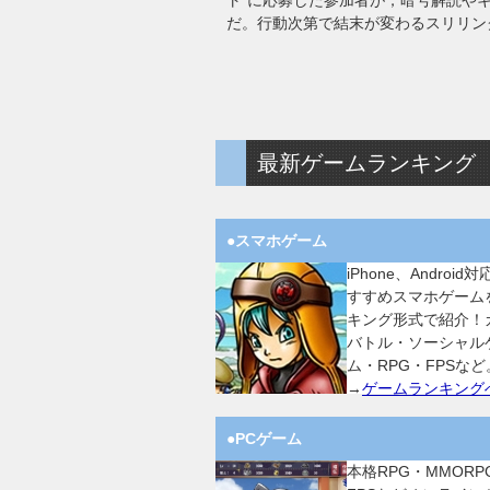
ト”に応募した参加者が，暗号解読や
だ。行動次第で結末が変わるスリリン
最新ゲームランキング
●スマホゲーム
iPhone、Android
すすめスマホゲーム
キング形式で紹介！
バトル・ソーシャル
ム・RPG・FPSなど
→
ゲームランキング
●PCゲーム
本格RPG・MMORP