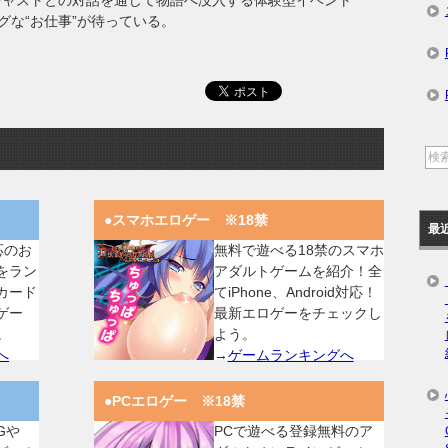
キャストとの対話を通じて物語へ没入する体験型イベント
グな“お仕事”が待っている。
●スマホエロゲー ※18禁
最
対応のお
無料で遊べる18禁のスマホ
をラン
アダルトゲームを紹介！全
カード
てiPhone、Android対応！
ゲー
最新エロゲーをチェックし
。
よう。
へ
→
ゲームランキングへ
●PCエロゲー ※18禁
Gや
PCで遊べる登録無料のア