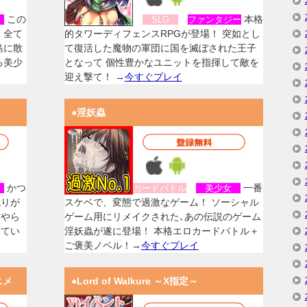
この
本格
女
SLG
ファンタジー
、全て
的タワーディフェンスRPGが登場！ 突如とし
島に散
て復活した魔物の軍団に国を滅ぼされた王子
る美少
となって 個性豊かなユニットを指揮して敵を
迎え撃て！ →
今すぐプレイ
●淫妖蟲
かつ
一番
女
カードバトル
美少女
残りが
スケベで、変態で過激なゲーム！ ソーシャル
族やら
ゲーム用にリメイクされた､あの伝説のゲーム
してい
淫妖蟲が遂に登場！ 本格エロカードバトル＋
ご褒美ノベル！→
今すぐプレイ
ニメ
●Lord of Walkure ～X指定～