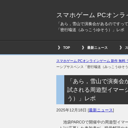
スマホゲーム PCオンラ
「あら，雪山で演奏会があるのですっ
「密行喩送（みっこうゆそう）」レポ
TOP
最新ニュース
スマホゲーム PCオンラインゲーム 新作 無料 ラ
ーシブサスペンス「密行喩送（みっこうゆそ
「あら，雪山で演奏会
試される周遊型イマー
う）」レポ
2025年12月18日
[
最新ニュース
]
池袋PARCOで開催中の周遊型イマ