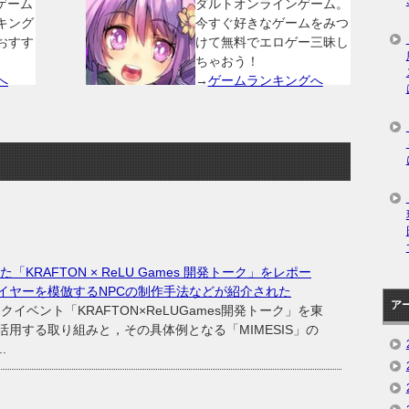
ゲーム
ダルトオンラインゲーム。
キング
今すぐ好きなゲームをみつ
おすす
けて無料でエロゲー三昧し
ちゃおう！
へ
→
ゲームランキングへ
「KRAFTON × ReLU Games 開発トーク」をレポー
イヤーを模倣するNPCの制作手法などが紹介された
ア
ークイベント「KRAFTON×ReLUGames開発トーク」を東
活用する取り組みと，その具体例となる「MIMESIS」の
.