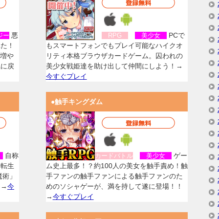
悪
PCで
ジー
RPG
美少女
れた！
もスマートフォンでもプレイ可能なハイクオ
を増や
リティ本格ブラウザカードゲーム。囚われの
気に戻
美少女戦姫達を助け出して仲間にしよう！→
今すぐプレイ
●触手キングダム
自称
ゲー
女
カードバトル
美少女
に転生
ム史上最多！？約100人の美女を触手責め！触
魔術」
手ファンの触手ファンによる触手ファンのた
！→
今
めのソシャゲーが、満を持して遂に登場！！
→
今すぐプレイ