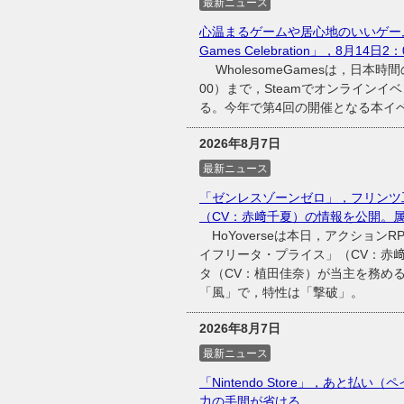
最新ニュース
心温まるゲームや居心地のいいゲーム
Games Celebration」，8月14日
WholesomeGamesは，日本時間
00）まで，Steamでオンラインイベント
る。今年で第4回の開催となる本イベン
2026年8月7日
最新ニュース
「ゼンレスゾーンゼロ」，フリンツ
（CV：赤﨑千夏）の情報を公開。
HoYoverseは本日，アクショ
イフリータ・プライス」（CV：赤
タ（CV：植田佳奈）が当主を務め
「風」で，特性は「撃破」。
2026年8月7日
最新ニュース
「Nintendo Store」，あと払い（
力の手間が省ける