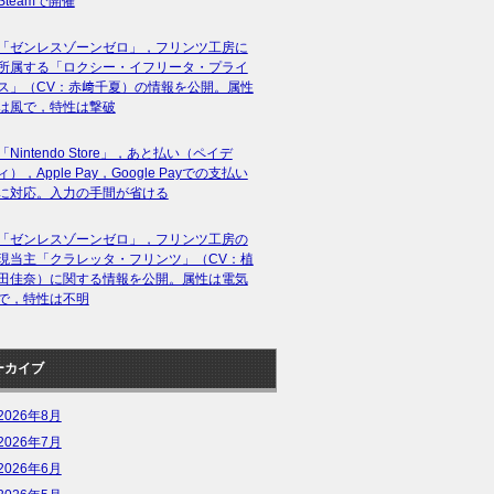
Steamで開催
「ゼンレスゾーンゼロ」，フリンツ工房に
所属する「ロクシー・イフリータ・プライ
ス」（CV：赤﨑千夏）の情報を公開。属性
は風で，特性は撃破
「Nintendo Store」，あと払い（ペイデ
ィ），Apple Pay，Google Payでの支払い
に対応。入力の手間が省ける
「ゼンレスゾーンゼロ」，フリンツ工房の
現当主「クラレッタ・フリンツ」（CV：植
田佳奈）に関する情報を公開。属性は電気
で，特性は不明
ーカイブ
2026年8月
2026年7月
2026年6月