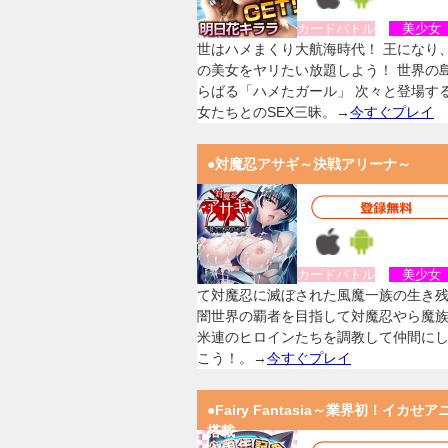
カードバトル
美少
世はハメまくり大航海時代！ 王になり
の美女をヤリたい放題しよう！ 世界の
らばる「ハメたガール」 次々と登場す
女たちとのSEX三昧。→
今すぐプレイ
●対魔忍アサギ～決戦アリーナ～
カードバトル
美少
て対魔忍に滅ぼされた風魔一族の生き
闇世界の覇者を目指して対魔忍やら魔
米連のヒロインたちを調教して仲間に
こう！。→
今すぐプレイ
●Fairy Fantasia～業界初！イカせア
搭載