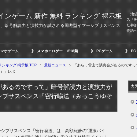
池袋
インゲーム 新作 無料 ランキング 掲示板
ス「
た参
て」暗号解読力と演技力が試される周遊型イマーシブサスペンス
物語へ
スマホゲーム
スマホエロゲー ※18禁
PCゲーム
P
ンキング 掲示板 TOP
最新ニュース
「あら，雪山で演奏会があるのですっ
う）」レポ
があるのですって」暗号解読力と演技力が
カ
シブサスペンス「密行喩送（みっこうゆそ
ーシブサスペンス「密行喩送」は，高額報酬の“運搬バイ