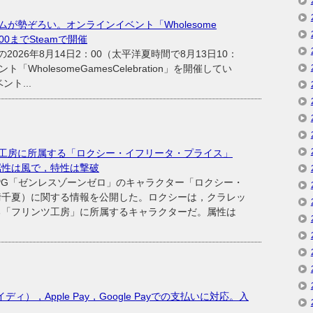
が勢ぞろい。オンラインイベント「Wholesome
2：00までSteamで開催
の2026年8月14日2：00（太平洋夏時間で8月13日10：
「WholesomeGamesCelebration」を開催してい
ト...
工房に所属する「ロクシー・イフリータ・プライス」
属性は風で，特性は撃破
ンRPG「ゼンレスゾーンゼロ」のキャラクター「ロクシー・
﨑千夏）に関する情報を公開した。ロクシーは，クラレッ
る「フリンツ工房」に所属するキャラクターだ。属性は
ペイディ），Apple Pay，Google Payでの支払いに対応。入