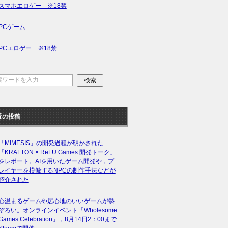
スマホエロゲー ※18禁
PCゲーム
PCエロゲー ※18禁
近の投稿
「MIMESIS」の開発過程が明かされた
「KRAFTON × ReLU Games 開発トーク」
をレポート。AIを用いたゲーム開発や，プ
レイヤーを模倣するNPCの制作手法などが
紹介された
心温まるゲームや居心地のいいゲームが勢
ぞろい。オンラインイベント「Wholesome
Games Celebration」，8月14日2：00まで