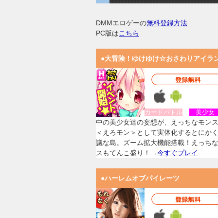
DMMエロゲーの
無料登録方法
PC版は
こちら
●大冒険！ゆけゆけ☆おさわりアイラ
カードバトル
美少
中の美少女達の妄想が、えっちなモン
＜えろモン＞として実体化するとにか
議な島。ズーム拡大機能搭載！えっち
スもてんこ盛り！→
今すぐプレイ
●ハーレムオブパイレーツ