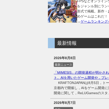
FPSなどオンライン
をジャンル別にラン
形式で掲載。新作・
めゲームはこれだ！
→
ゲームランキング
最新情報
2026年8月8日
最新ニュース
「MIMESIS」の開発過程が明かされた
ト。AIを用いたゲーム開発や，プレ
KRAFTONJAPANは8月5日，ト
京都内で開催し，AIをゲーム開発に
開発に関して，ReLUGamesのスタ..
2026年8月7日