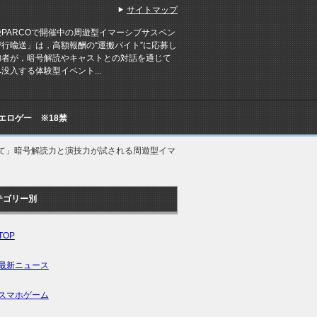
サイトマップ
PARCOで開催中の周遊型イマーシブサスペン
密行喩送」は，高額報酬の“運搬バイト”に応募し
加者が，暗号解読やキャストとの対話を通じて
没入する体験型イベント...
Cエロゲー ※18禁
て」暗号解読力と演技力が試される周遊型イマ
テゴリー別
TOP
最新ニュース
スマホゲーム