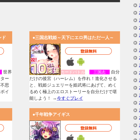
ンド
●三国志戦姫～天下にエロ男はただ一人～
世界
自分
女
カードバトル
三国志
スター
だけの後宮（ハーレム）を作れ！進化させる
く不思
と、戦姫ジュエリーを姫武将にあげて、めく
なボイ
るめく極上のエロストーリーを自分だけで堪
能しよう！ →
今すぐプレイ
●千年戦争アイギス