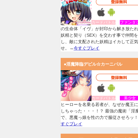
カードバトル
ファンタ
の生命体「イヴ」が封印から解き放た
妖精と契り（SEX）を交わす事で仲間
し、敵に支配された妖精はイカして正
せ。→
今すぐプレイ
●淫魔降臨デビル☆カーニバル
カードバトル
美少
ヒーローを名乗る若者が、なぜか魔王
しちゃった・・・！？ 最強の魔術「淫
で、悪魔っ娘を性の力で服従させろッ
すぐプレイ